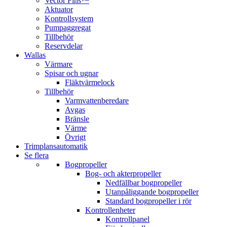
Vector Fins™
Aktuator
Kontrollsystem
Pumpaggregat
Tillbehör
Reservdelar
Wallas
Värmare
Spisar och ugnar
Fläktvärmelock
Tillbehör
Varmvattenberedare
Avgas
Bränsle
Värme
Övrigt
Trimplansautomatik
Se flera
Bogpropeller
Bog- och akterpropeller
Nedfällbar bogpropeller
Utanpåliggande bogpropeller
Standard bogpropeller i rör
Kontrollenheter
Kontrollpanel