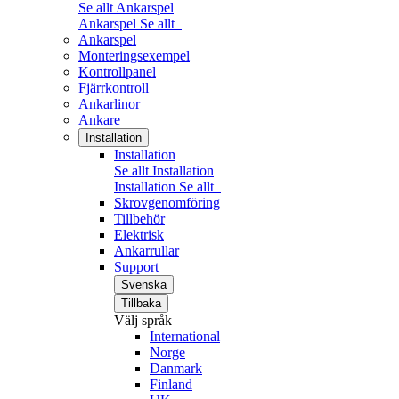
Se allt Ankarspel
Ankarspel
Se allt
Ankarspel
Monteringsexempel
Kontrollpanel
Fjärrkontroll
Ankarlinor
Ankare
Installation
Installation
Se allt Installation
Installation
Se allt
Skrovgenomföring
Tillbehör
Elektrisk
Ankarrullar
Support
Svenska
Tillbaka
Välj språk
International
Norge
Danmark
Finland