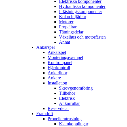
Elektriska komponenter
Hydrauliska komponenter
Infästningskomponenter
Kol och fjädrar
Motorer
Propellrar
Tätningsdelar
Växelhus och motorfästen
Annat
Ankarspel
Ankarspel
Monteringsexempel
Kontrollpanel
Fjärrkontroll
Ankarlinor
Ankare
Installation
Skrovgenomföring
Tillbehör
Elektrisk
Ankarrullar
Reservdelar
Framdrift
Propellerutrustning
Klämkopplingar