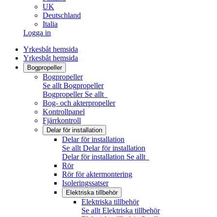
UK
Deutschland
Italia
Logga in
Yrkesbåt hemsida
Yrkesbåt hemsida
Bogpropeller
Bogpropeller
Se allt Bogpropeller
Bogpropeller
Se allt
Bog- och akterpropeller
Kontrollpanel
Fjärrkontroll
Delar för installation
Delar för installation
Se allt Delar för installation
Delar för installation
Se allt
Rör
Rör för aktermontering
Isoleringssatser
Elektriska tillbehör
Elektriska tillbehör
Se allt Elektriska tillbehör