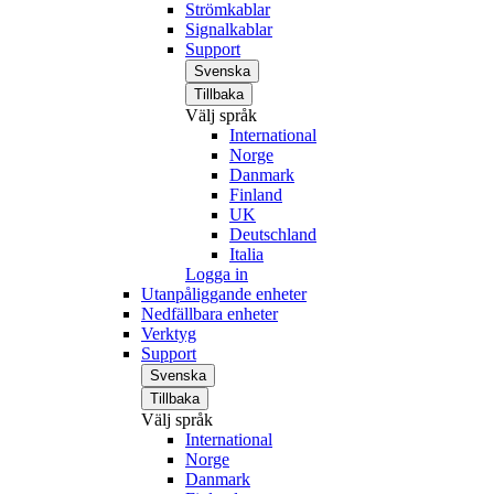
Strömkablar
Signalkablar
Support
Svenska
Tillbaka
Välj språk
International
Norge
Danmark
Finland
UK
Deutschland
Italia
Logga in
Utanpåliggande enheter
Nedfällbara enheter
Verktyg
Support
Svenska
Tillbaka
Välj språk
International
Norge
Danmark