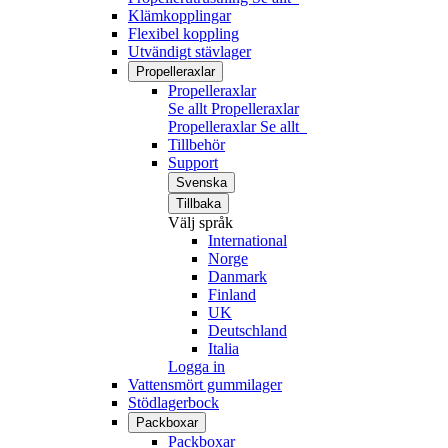
Klämkopplingar
Flexibel koppling
Utvändigt stävlager
Propelleraxlar
Propelleraxlar
Se allt Propelleraxlar
Propelleraxlar
Se allt
Tillbehör
Support
Svenska
Tillbaka
Välj språk
International
Norge
Danmark
Finland
UK
Deutschland
Italia
Logga in
Vattensmört gummilager
Stödlagerbock
Packboxar
Packboxar