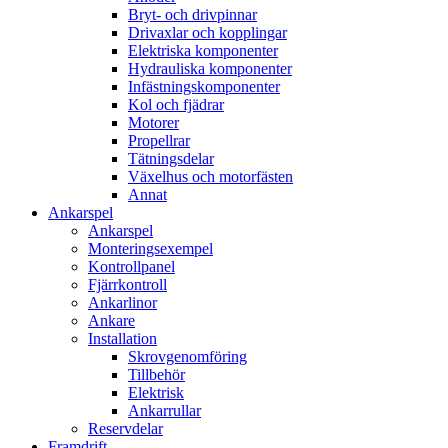
Bryt- och drivpinnar
Drivaxlar och kopplingar
Elektriska komponenter
Hydrauliska komponenter
Infästningskomponenter
Kol och fjädrar
Motorer
Propellrar
Tätningsdelar
Växelhus och motorfästen
Annat
Ankarspel
Ankarspel
Monteringsexempel
Kontrollpanel
Fjärrkontroll
Ankarlinor
Ankare
Installation
Skrovgenomföring
Tillbehör
Elektrisk
Ankarrullar
Reservdelar
Framdrift