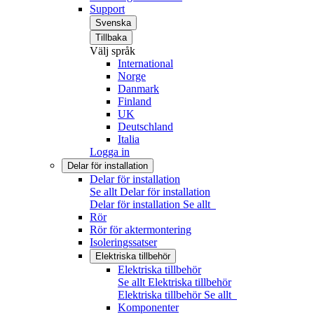
Support
Svenska
Tillbaka
Välj språk
International
Norge
Danmark
Finland
UK
Deutschland
Italia
Logga in
Delar för installation
Delar för installation
Se allt Delar för installation
Delar för installation
Se allt
Rör
Rör för aktermontering
Isoleringssatser
Elektriska tillbehör
Elektriska tillbehör
Se allt Elektriska tillbehör
Elektriska tillbehör
Se allt
Komponenter