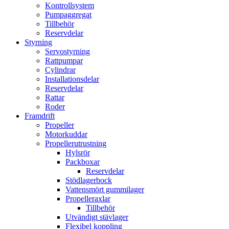
Kontrollsystem
Pumpaggregat
Tillbehör
Reservdelar
Styrning
Servostyrning
Rattpumpar
Cylindrar
Installationsdelar
Reservdelar
Rattar
Roder
Framdrift
Propeller
Motorkuddar
Propellerutrustning
Hylsrör
Packboxar
Reservdelar
Stödlagerbock
Vattensmört gummilager
Propelleraxlar
Tillbehör
Utvändigt stävlager
Flexibel koppling