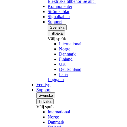
Elektriska tillbehör
Se allt
Komponenter
Strömkablar
Signalkablar
Support
Svenska
Tillbaka
Välj språk
International
Norge
Danmark
Finland
UK
Deutschland
Italia
Logga in
Verktyg
Support
Svenska
Tillbaka
Välj språk
International
Norge
Danmark