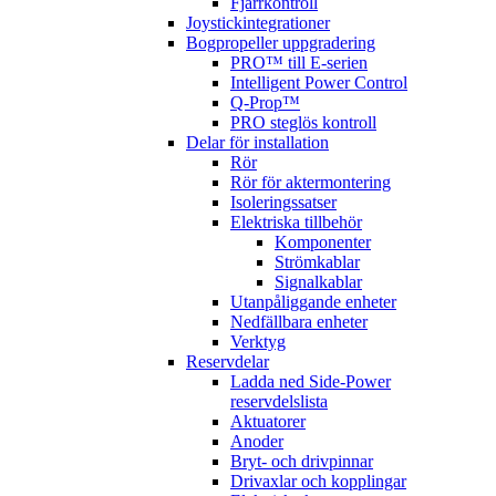
Fjärrkontroll
Joystickintegrationer
Bogpropeller uppgradering
PRO™ till E-serien
Intelligent Power Control
Q-Prop™
PRO steglös kontroll
Delar för installation
Rör
Rör för aktermontering
Isoleringssatser
Elektriska tillbehör
Komponenter
Strömkablar
Signalkablar
Utanpåliggande enheter
Nedfällbara enheter
Verktyg
Reservdelar
Ladda ned Side-Power
reservdelslista
Aktuatorer
Anoder
Bryt- och drivpinnar
Drivaxlar och kopplingar