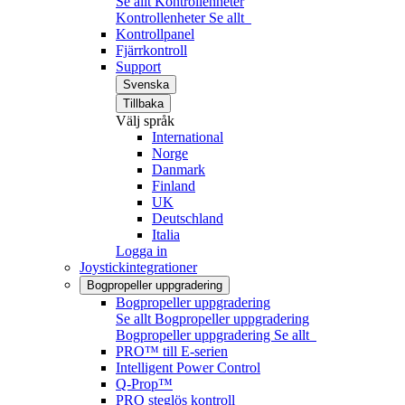
Se allt Kontrollenheter
Kontrollenheter
Se allt
Kontrollpanel
Fjärrkontroll
Support
Svenska
Tillbaka
Välj språk
International
Norge
Danmark
Finland
UK
Deutschland
Italia
Logga in
Joystickintegrationer
Bogpropeller uppgradering
Bogpropeller uppgradering
Se allt Bogpropeller uppgradering
Bogpropeller uppgradering
Se allt
PRO™ till E-serien
Intelligent Power Control
Q-Prop™
PRO steglös kontroll