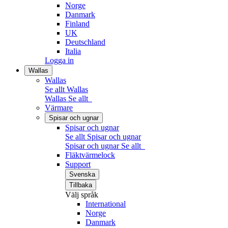
Norge
Danmark
Finland
UK
Deutschland
Italia
Logga in
Wallas
Wallas
Se allt Wallas
Wallas
Se allt
Värmare
Spisar och ugnar
Spisar och ugnar
Se allt Spisar och ugnar
Spisar och ugnar
Se allt
Fläktvärmelock
Support
Svenska
Tillbaka
Välj språk
International
Norge
Danmark