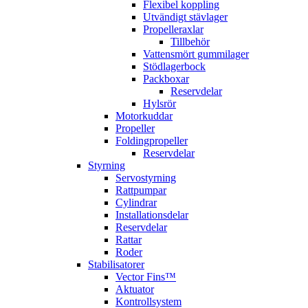
Flexibel koppling
Utvändigt stävlager
Propelleraxlar
Tillbehör
Vattensmört gummilager
Stödlagerbock
Packboxar
Reservdelar
Hylsrör
Motorkuddar
Propeller
Foldingpropeller
Reservdelar
Styrning
Servostyrning
Rattpumpar
Cylindrar
Installationsdelar
Reservdelar
Rattar
Roder
Stabilisatorer
Vector Fins™
Aktuator
Kontrollsystem