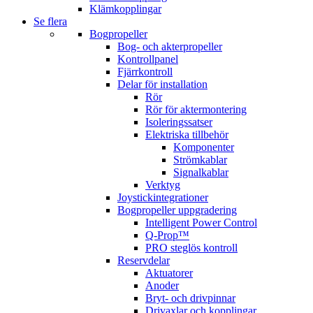
Klämkopplingar
Se flera
Bogpropeller
Bog- och akterpropeller
Kontrollpanel
Fjärrkontroll
Delar för installation
Rör
Rör för aktermontering
Isoleringssatser
Elektriska tillbehör
Komponenter
Strömkablar
Signalkablar
Verktyg
Joystickintegrationer
Bogpropeller uppgradering
Intelligent Power Control
Q-Prop™
PRO steglös kontroll
Reservdelar
Aktuatorer
Anoder
Bryt- och drivpinnar
Drivaxlar och kopplingar