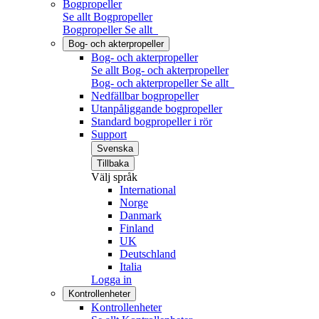
Bogpropeller
Se allt Bogpropeller
Bogpropeller
Se allt
Bog- och akterpropeller
Bog- och akterpropeller
Se allt Bog- och akterpropeller
Bog- och akterpropeller
Se allt
Nedfällbar bogpropeller
Utanpåliggande bogpropeller
Standard bogpropeller i rör
Support
Svenska
Tillbaka
Välj språk
International
Norge
Danmark
Finland
UK
Deutschland
Italia
Logga in
Kontrollenheter
Kontrollenheter