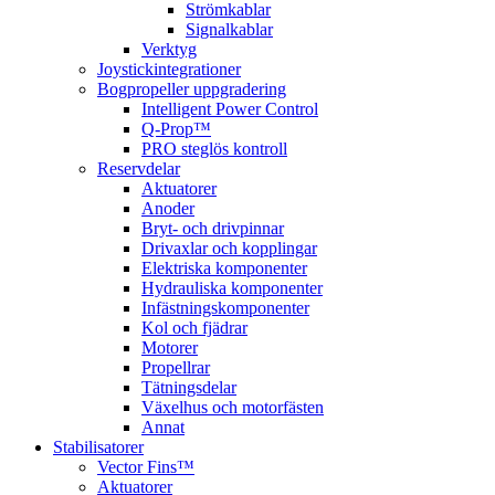
Strömkablar
Signalkablar
Verktyg
Joystickintegrationer
Bogpropeller uppgradering
Intelligent Power Control
Q-Prop™
PRO steglös kontroll
Reservdelar
Aktuatorer
Anoder
Bryt- och drivpinnar
Drivaxlar och kopplingar
Elektriska komponenter
Hydrauliska komponenter
Infästningskomponenter
Kol och fjädrar
Motorer
Propellrar
Tätningsdelar
Växelhus och motorfästen
Annat
Stabilisatorer
Vector Fins™
Aktuatorer