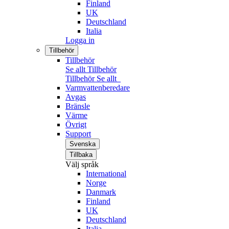
Finland
UK
Deutschland
Italia
Logga in
Tillbehör
Tillbehör
Se allt Tillbehör
Tillbehör
Se allt
Varmvattenberedare
Avgas
Bränsle
Värme
Övrigt
Support
Svenska
Tillbaka
Välj språk
International
Norge
Danmark
Finland
UK
Deutschland
Italia