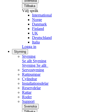
Svenska
Tillbaka
Välj språk
International
Norge
Danmark
Finland
UK
Deutschland
Italia
Logga in
Styrning
Styrning
Se allt Styrning
Styrning
Se allt
Servostyrning
Rattpumpar
Cylindrar
Installationsdelar
Reservdelar
Rattar
Roder
Support
Svenska
Tillbaka