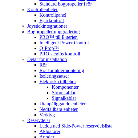
Standard bogpropeller i rör
Kontrollenheter
Kontrollpanel
Fjärrkontroll
Joystickintegrationer
Bogpropeller uppgradering
PRO™ till E-serien
Intelligent Power Control
Q-Prop™
PRO steglös kontroll
Delar för installation
Rör
Rör för aktermontering
Isoleringssatser
Elektriska tillbehör
Komponenter
Strömkablar
Signalkablar
Utanpåliggande enheter
Nedfällbara enheter
Verktyg
Reservdelar
Ladda ned Side-Power reservdelslista
Aktuatorer
Anoder