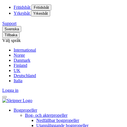
Fritidsbåt
Fritidsbåt
Yrkesbåt
Yrkesbåt
Support
Svenska
Tillbaka
Välj språk
International
Norge
Danmark
Finland
UK
Deutschland
Italia
Logga in
Bogpropeller
Bog- och akterpropeller
Nedfällbar bogpropeller
Utanpåliggande bogpropeller