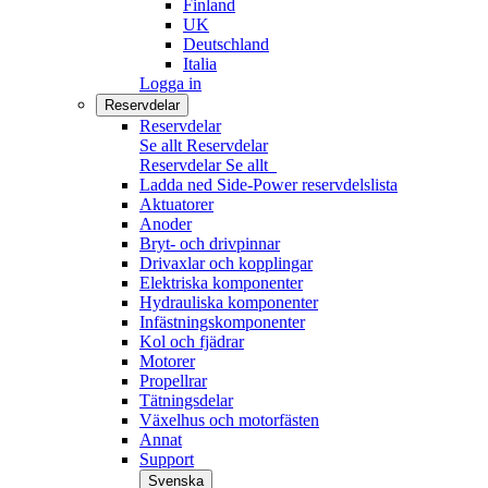
Finland
UK
Deutschland
Italia
Logga in
Reservdelar
Reservdelar
Se allt Reservdelar
Reservdelar
Se allt
Ladda ned Side-Power reservdelslista
Aktuatorer
Anoder
Bryt- och drivpinnar
Drivaxlar och kopplingar
Elektriska komponenter
Hydrauliska komponenter
Infästningskomponenter
Kol och fjädrar
Motorer
Propellrar
Tätningsdelar
Växelhus och motorfästen
Annat
Support
Svenska