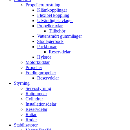
Propellerutrustning
Klämkopplingar
Flexibel koppling
Utvändigt stävlager
Propelleraxlar
Tillbehör
Vattensmört gummilager
Stödlagerbock
Packboxar
Reservdelar
Hylsrör
Motorkuddar
Propeller
Foldingpropeller
Reservdelar
Styrning
Servostyrning
Rattpumpar
Cylindrar
Installationsdelar
Reservdelar
Rattar
Roder
Stabilisatorer