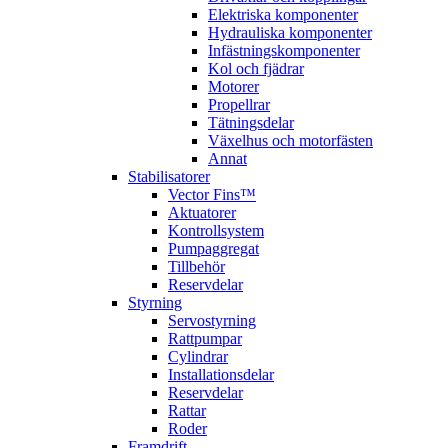
Elektriska komponenter
Hydrauliska komponenter
Infästningskomponenter
Kol och fjädrar
Motorer
Propellrar
Tätningsdelar
Växelhus och motorfästen
Annat
Stabilisatorer
Vector Fins™
Aktuatorer
Kontrollsystem
Pumpaggregat
Tillbehör
Reservdelar
Styrning
Servostyrning
Rattpumpar
Cylindrar
Installationsdelar
Reservdelar
Rattar
Roder
Framdrift