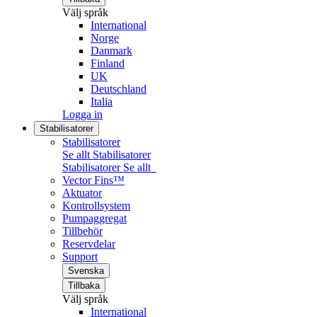
Välj språk
International
Norge
Danmark
Finland
UK
Deutschland
Italia
Logga in
Stabilisatorer
Stabilisatorer
Se allt Stabilisatorer
Stabilisatorer
Se allt
Vector Fins™
Aktuator
Kontrollsystem
Pumpaggregat
Tillbehör
Reservdelar
Support
Svenska
Tillbaka
Välj språk
International