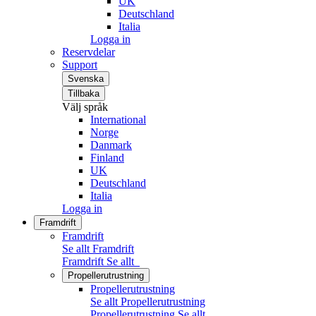
UK
Deutschland
Italia
Logga in
Reservdelar
Support
Svenska
Tillbaka
Välj språk
International
Norge
Danmark
Finland
UK
Deutschland
Italia
Logga in
Framdrift
Framdrift
Se allt Framdrift
Framdrift
Se allt
Propellerutrustning
Propellerutrustning
Se allt Propellerutrustning
Propellerutrustning
Se allt