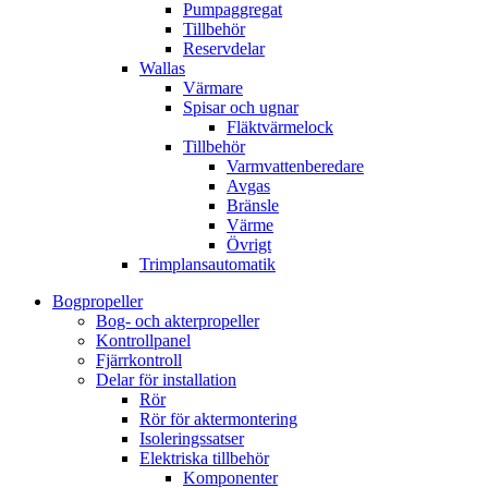
Pumpaggregat
Tillbehör
Reservdelar
Wallas
Värmare
Spisar och ugnar
Fläktvärmelock
Tillbehör
Varmvattenberedare
Avgas
Bränsle
Värme
Övrigt
Trimplansautomatik
Bogpropeller
Bog- och akterpropeller
Kontrollpanel
Fjärrkontroll
Delar för installation
Rör
Rör för aktermontering
Isoleringssatser
Elektriska tillbehör
Komponenter