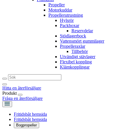
Propeller
Motorkuddar
Propellerutrustning
Hylsrör
Packboxar
Reservdelar
Stödlagerbock
Vattensmört gummilager
Propelleraxlar
Tillbehör
Utvändigt stävlager
Flexibel koppling
Klämkopplingar
Hitta en återförsäljare
Produkt
Fråga en återförsäljare
Fritidsbåt hemsida
Fritidsbåt hemsida
Bogpropeller