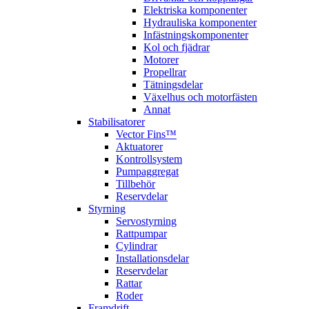
Elektriska komponenter
Hydrauliska komponenter
Infästningskomponenter
Kol och fjädrar
Motorer
Propellrar
Tätningsdelar
Växelhus och motorfästen
Annat
Stabilisatorer
Vector Fins™
Aktuatorer
Kontrollsystem
Pumpaggregat
Tillbehör
Reservdelar
Styrning
Servostyrning
Rattpumpar
Cylindrar
Installationsdelar
Reservdelar
Rattar
Roder
Framdrift