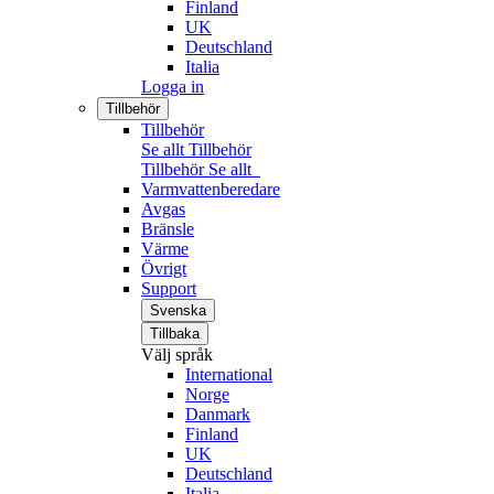
Finland
UK
Deutschland
Italia
Logga in
Tillbehör
Tillbehör
Se allt Tillbehör
Tillbehör
Se allt
Varmvattenberedare
Avgas
Bränsle
Värme
Övrigt
Support
Svenska
Tillbaka
Välj språk
International
Norge
Danmark
Finland
UK
Deutschland
Italia