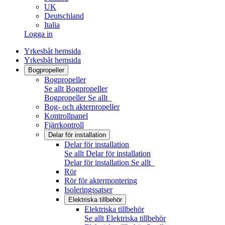
UK
Deutschland
Italia
Logga in
Yrkesbåt hemsida
Yrkesbåt hemsida
Bogpropeller
Bogpropeller
Se allt Bogpropeller
Bogpropeller
Se allt
Bog- och akterpropeller
Kontrollpanel
Fjärrkontroll
Delar för installation
Delar för installation
Se allt Delar för installation
Delar för installation
Se allt
Rör
Rör för aktermontering
Isoleringssatser
Elektriska tillbehör
Elektriska tillbehör
Se allt Elektriska tillbehör