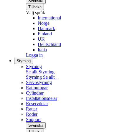
Svenska
Tillbaka
Välj språk
International
Norge
Danmark
Finland
UK
Deutschland
Italia
Logga in
Styrning
Styrning
Se allt Styrning
Styrning
Se allt
Servostyrning
Rattpumpar
Cylindrar
Installationsdelar
Reservdelar
Rattar
Roder
Support
Svenska
Tillbaka