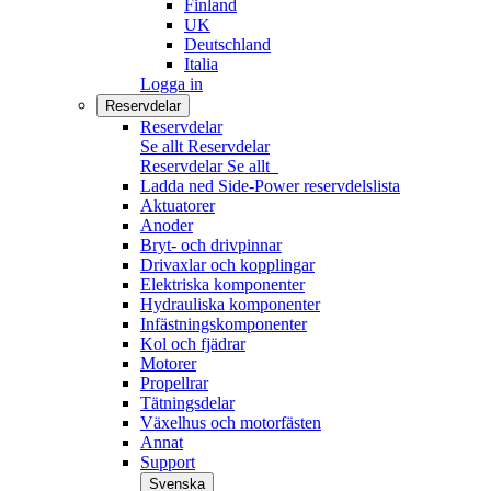
Finland
UK
Deutschland
Italia
Logga in
Reservdelar
Reservdelar
Se allt Reservdelar
Reservdelar
Se allt
Ladda ned Side-Power reservdelslista
Aktuatorer
Anoder
Bryt- och drivpinnar
Drivaxlar och kopplingar
Elektriska komponenter
Hydrauliska komponenter
Infästningskomponenter
Kol och fjädrar
Motorer
Propellrar
Tätningsdelar
Växelhus och motorfästen
Annat
Support
Svenska