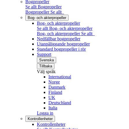
Bogpropeller
Se allt Bogpropeller
Bogpropeller
Se allt
Bog- och akterpropeller
Bog- och akterpropeller
Se allt Bog- och akterpropeller
Bog- och akterpropeller
Se allt
Nedfällbar bogpropeller
Utanpåliggande bogpropeller
Standard bogpropeller i rör
Support
Svenska
Tillbaka
Välj språk
International
Norge
Danmark
Finland
UK
Deutschland
Italia
Logga in
Kontrollenheter
Kontrollenheter