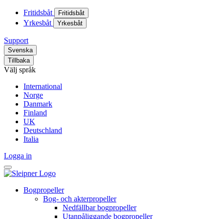
Fritidsbåt
Fritidsbåt
Yrkesbåt
Yrkesbåt
Support
Svenska
Tillbaka
Välj språk
International
Norge
Danmark
Finland
UK
Deutschland
Italia
Logga in
Bogpropeller
Bog- och akterpropeller
Nedfällbar bogpropeller
Utanpåliggande bogpropeller