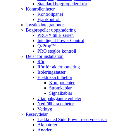
Standard bogpropeller i rör
Kontrollenheter
Kontrollpanel
Fjärrkontroll
Joystickintegrationer
Bogpropeller uppgradering
PRO™ till E-serien
Intelligent Power Control
Q-Prop™
PRO steglös kontroll
Delar för installation
Rör
Rör för aktermontering
Isoleringssatser
Elektriska tillbehör
Komponenter
Strömkablar
Signalkablar
Utanpåliggande enheter
Nedfällbara enheter
Verktyg
Reservdelar
Ladda ned Side-Power reservdelslista
Aktuatorer
Anoder