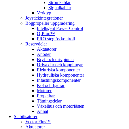
Strömkablar
Signalkablar
Verktyg
Joystickintegrationer
Bogpropeller uppgradering
Intelligent Power Control
Q-Prop™
PRO steglös kontroll
Reservdelar
Aktuatorer
Anoder
Bryt- och drivpinnar
Drivaxlar och kopplingar
Elektriska komponenter
Hydrauliska komponenter
Infästningskomponenter
Kol och fjädrar
Motorer
Propellrar
Tätningsdelar
Växelhus och motorfästen
Annat
Stabilisatorer
Vector Fins™
Aktuatorer