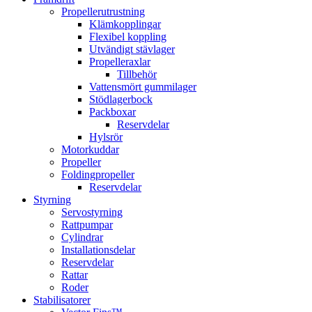
Propellerutrustning
Klämkopplingar
Flexibel koppling
Utvändigt stävlager
Propelleraxlar
Tillbehör
Vattensmört gummilager
Stödlagerbock
Packboxar
Reservdelar
Hylsrör
Motorkuddar
Propeller
Foldingpropeller
Reservdelar
Styrning
Servostyrning
Rattpumpar
Cylindrar
Installationsdelar
Reservdelar
Rattar
Roder
Stabilisatorer