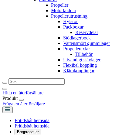
Propeller
Motorkuddar
Propellerutrustning
Hylsrör
Packboxar
Reservdelar
Stödlagerbock
Vattensmört gummilager
Propelleraxlar
Tillbehör
Utvändigt stävlager
Flexibel koppling
Klämkopplingar
Hitta en återförsäljare
Produkt
Fråga en återförsäljare
Fritidsbåt hemsida
Fritidsbåt hemsida
Bogpropeller