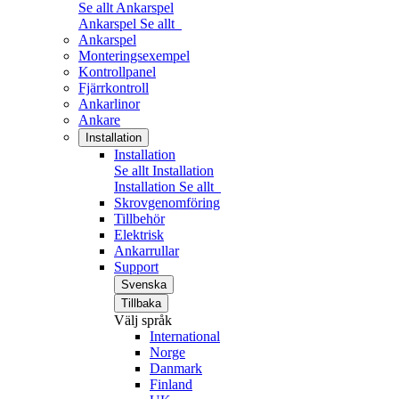
Se allt Ankarspel
Ankarspel
Se allt
Ankarspel
Monteringsexempel
Kontrollpanel
Fjärrkontroll
Ankarlinor
Ankare
Installation
Installation
Se allt Installation
Installation
Se allt
Skrovgenomföring
Tillbehör
Elektrisk
Ankarrullar
Support
Svenska
Tillbaka
Välj språk
International
Norge
Danmark
Finland