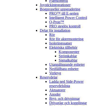
Fjärrkontroll
Joystickintegrationer
Bogpropeller uppgradering
PRO™ till E-serien
Intelligent Power Control
Q-Prop™
PRO steglös kontroll
Delar för installation
Rör
Rör för aktermontering
Isoleringssatser
Elektriska tillbehör
Komponenter
Strömkablar
Signalkablar
Utanpåliggande enheter
Nedfällbara enheter
Verktyg
Reservdelar
Ladda ned Side-Power
reservdelslista
Aktuatorer
Anoder
Bryt- och drivpinnar
Drivaxlar och kopplingar