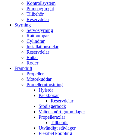
Kontrollsystem
Pumpaggregat
Tillbehör
Reservdelar
Styrning
Servostyrning
Rattpumpar
Cylindrar
Installationsdelar
Reservdelar
Rattar
Roder
Framdrift
Propeller
Motorkuddar
Propellerutrustning
Hylsrör
Packboxar
Reservdelar
Stödlagerbock
Vattensmört gummilager
Propelleraxlar
Tillbehör
Utvändigt stävlager
Flexibel koppling