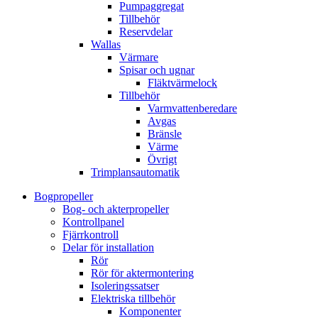
Pumpaggregat
Tillbehör
Reservdelar
Wallas
Värmare
Spisar och ugnar
Fläktvärmelock
Tillbehör
Varmvattenberedare
Avgas
Bränsle
Värme
Övrigt
Trimplansautomatik
Bogpropeller
Bog- och akterpropeller
Kontrollpanel
Fjärrkontroll
Delar för installation
Rör
Rör för aktermontering
Isoleringssatser
Elektriska tillbehör
Komponenter