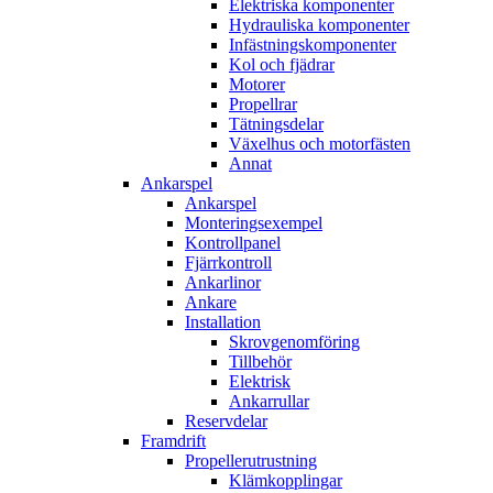
Elektriska komponenter
Hydrauliska komponenter
Infästningskomponenter
Kol och fjädrar
Motorer
Propellrar
Tätningsdelar
Växelhus och motorfästen
Annat
Ankarspel
Ankarspel
Monteringsexempel
Kontrollpanel
Fjärrkontroll
Ankarlinor
Ankare
Installation
Skrovgenomföring
Tillbehör
Elektrisk
Ankarrullar
Reservdelar
Framdrift
Propellerutrustning
Klämkopplingar