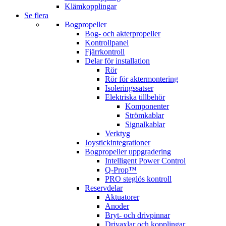
Klämkopplingar
Se flera
Bogpropeller
Bog- och akterpropeller
Kontrollpanel
Fjärrkontroll
Delar för installation
Rör
Rör för aktermontering
Isoleringssatser
Elektriska tillbehör
Komponenter
Strömkablar
Signalkablar
Verktyg
Joystickintegrationer
Bogpropeller uppgradering
Intelligent Power Control
Q-Prop™
PRO steglös kontroll
Reservdelar
Aktuatorer
Anoder
Bryt- och drivpinnar
Drivaxlar och kopplingar