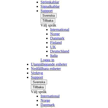
Strömkablar
Signalkablar
Support
Svenska
Tillbaka
Välj språk
International
Norge
Danmark
Finland
UK
Deutschland
Italia
Logga in
Utanpåliggande enheter
Nedfällbara enheter
Verktyg
Support
Svenska
Tillbaka
Välj språk
International
Norge
Danmark