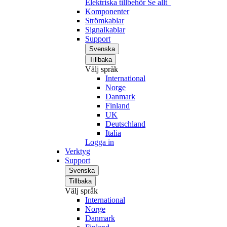
Elektriska tillbehör
Se allt
Komponenter
Strömkablar
Signalkablar
Support
Svenska
Tillbaka
Välj språk
International
Norge
Danmark
Finland
UK
Deutschland
Italia
Logga in
Verktyg
Support
Svenska
Tillbaka
Välj språk
International
Norge
Danmark