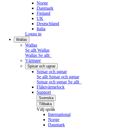
Norge
Danmark
Finland
UK
Deutschland
Italia
Logga in
Wallas
Wallas
Se allt Wallas
Wallas
Se allt
Värmare
Spisar och ugnar
Spisar och ugnar
Se allt Spisar och ugnar
Spisar och ugnar
Se allt
Fläktvärmelock
Support
Svenska
Tillbaka
Välj språk
International
Norge
Danmark