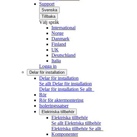
Support
Svenska
Tillbaka
Välj språk
International
Norge
Danmark
Finland
UK
Deutschland
Italia
Logga in
Delar för installation
Delar för installation
Se allt Delar för installation
Delar för installation
Se allt
Rör
Rör för aktermontering
Isoleringssatser
Elektriska tillbehör
Elektriska tillbehör
Se allt Elektriska tillbehör
Elektriska tillbehör
Se allt
Komponenter