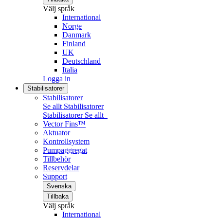
Välj språk
International
Norge
Danmark
Finland
UK
Deutschland
Italia
Logga in
Stabilisatorer
Stabilisatorer
Se allt Stabilisatorer
Stabilisatorer
Se allt
Vector Fins™
Aktuator
Kontrollsystem
Pumpaggregat
Tillbehör
Reservdelar
Support
Svenska
Tillbaka
Välj språk
International