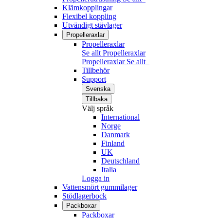
Klämkopplingar
Flexibel koppling
Utvändigt stävlager
Propelleraxlar
Propelleraxlar
Se allt Propelleraxlar
Propelleraxlar
Se allt
Tillbehör
Support
Svenska
Tillbaka
Välj språk
International
Norge
Danmark
Finland
UK
Deutschland
Italia
Logga in
Vattensmört gummilager
Stödlagerbock
Packboxar
Packboxar