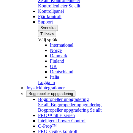
Se allt Kontrollenheter
Kontrollenheter
Se allt
Kontrollpanel
Fjärrkontroll
Support
Svenska
Tillbaka
Välj språk
International
Norge
Danmark
Finland
UK
Deutschland
Italia
Logga in
Joystickintegrationer
Bogpropeller uppgradering
Bogpropeller uppgradering
Se allt Bogpropeller uppgradering
Bogpropeller uppgradering
Se allt
PRO™ till E-serien
Intelligent Power Control
Q-Prop™
PRO steglös kontroll