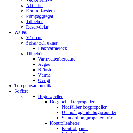
Vector Fins™
Aktuator
Kontrollsystem
Pumpaggregat
Tillbehör
Reservdelar
Wallas
Värmare
Spisar och ugnar
Fläktvärmelock
Tillbehör
Varmvattenberedare
Avgas
Bränsle
Värme
Övrigt
Trimplansautomatik
Se flera
Bogpropeller
Bog- och akterpropeller
Nedfällbar bogpropeller
Utanpåliggande bogpropeller
Standard bogpropeller i rör
Kontrollenheter
Kontrollpanel