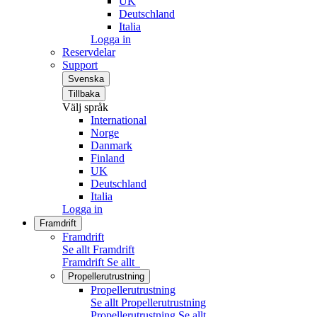
UK
Deutschland
Italia
Logga in
Reservdelar
Support
Svenska
Tillbaka
Välj språk
International
Norge
Danmark
Finland
UK
Deutschland
Italia
Logga in
Framdrift
Framdrift
Se allt Framdrift
Framdrift
Se allt
Propellerutrustning
Propellerutrustning
Se allt Propellerutrustning
Propellerutrustning
Se allt