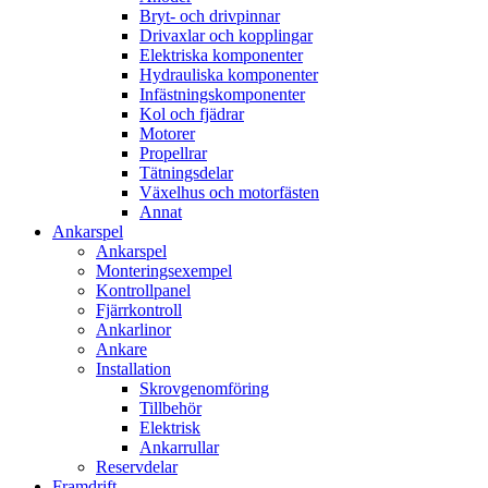
Bryt- och drivpinnar
Drivaxlar och kopplingar
Elektriska komponenter
Hydrauliska komponenter
Infästningskomponenter
Kol och fjädrar
Motorer
Propellrar
Tätningsdelar
Växelhus och motorfästen
Annat
Ankarspel
Ankarspel
Monteringsexempel
Kontrollpanel
Fjärrkontroll
Ankarlinor
Ankare
Installation
Skrovgenomföring
Tillbehör
Elektrisk
Ankarrullar
Reservdelar
Framdrift