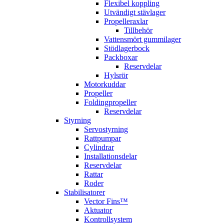
Flexibel koppling
Utvändigt stävlager
Propelleraxlar
Tillbehör
Vattensmört gummilager
Stödlagerbock
Packboxar
Reservdelar
Hylsrör
Motorkuddar
Propeller
Foldingpropeller
Reservdelar
Styrning
Servostyrning
Rattpumpar
Cylindrar
Installationsdelar
Reservdelar
Rattar
Roder
Stabilisatorer
Vector Fins™
Aktuator
Kontrollsystem