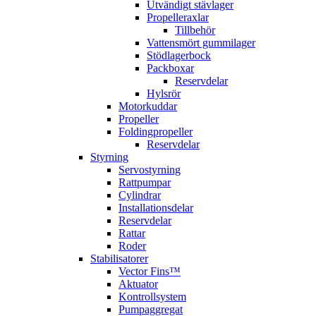
Utvändigt stävlager
Propelleraxlar
Tillbehör
Vattensmört gummilager
Stödlagerbock
Packboxar
Reservdelar
Hylsrör
Motorkuddar
Propeller
Foldingpropeller
Reservdelar
Styrning
Servostyrning
Rattpumpar
Cylindrar
Installationsdelar
Reservdelar
Rattar
Roder
Stabilisatorer
Vector Fins™
Aktuator
Kontrollsystem
Pumpaggregat