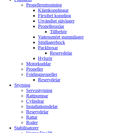
Propellerutrustning
Klämkopplingar
Flexibel koppling
Utvändigt stävlager
Propelleraxlar
Tillbehör
Vattensmört gummilager
Stödlagerbock
Packboxar
Reservdelar
Hylsrör
Motorkuddar
Propeller
Foldingpropeller
Reservdelar
Styrning
Servostyrning
Rattpumpar
Cylindrar
Installationsdelar
Reservdelar
Rattar
Roder
Stabilisatorer