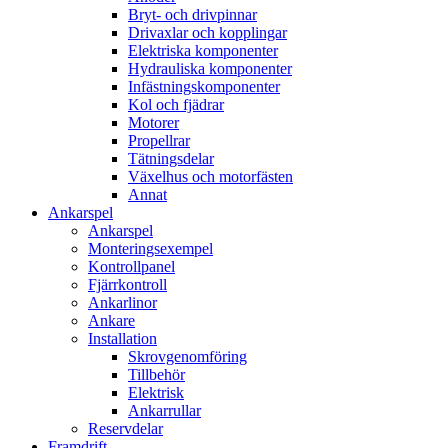
Bryt- och drivpinnar
Drivaxlar och kopplingar
Elektriska komponenter
Hydrauliska komponenter
Infästningskomponenter
Kol och fjädrar
Motorer
Propellrar
Tätningsdelar
Växelhus och motorfästen
Annat
Ankarspel
Ankarspel
Monteringsexempel
Kontrollpanel
Fjärrkontroll
Ankarlinor
Ankare
Installation
Skrovgenomföring
Tillbehör
Elektrisk
Ankarrullar
Reservdelar
Framdrift