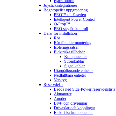
Fjärrkontroll
Joystickintegrationer
Bogpropeller uppgradering
PRO™ till E-serien
Intelligent Power Control
Q-Prop™
PRO steglös kontroll
Delar för installation
Rör
Rör för aktermontering
Isoleringssatser
Elektriska tillbehör
Komponenter
Strömkablar
Signalkablar
Utanpåliggande enheter
Nedfällbara enheter
Verktyg
Reservdelar
Ladda ned Side-Power reservdelslista
Aktuatorer
Anoder
Bryt- och drivpinnar
Drivaxlar och kopplingar
Elektriska komponenter