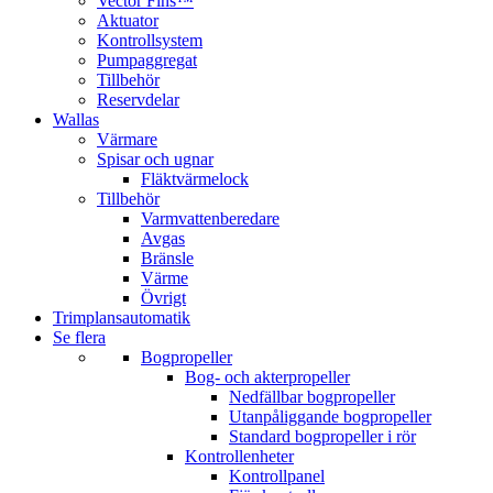
Vector Fins™
Aktuator
Kontrollsystem
Pumpaggregat
Tillbehör
Reservdelar
Wallas
Värmare
Spisar och ugnar
Fläktvärmelock
Tillbehör
Varmvattenberedare
Avgas
Bränsle
Värme
Övrigt
Trimplansautomatik
Se flera
Bogpropeller
Bog- och akterpropeller
Nedfällbar bogpropeller
Utanpåliggande bogpropeller
Standard bogpropeller i rör
Kontrollenheter
Kontrollpanel