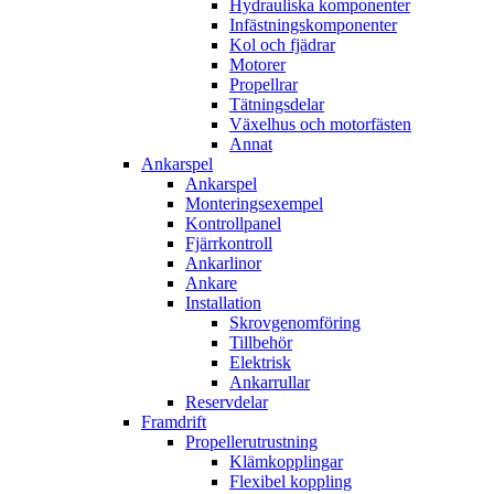
Hydrauliska komponenter
Infästningskomponenter
Kol och fjädrar
Motorer
Propellrar
Tätningsdelar
Växelhus och motorfästen
Annat
Ankarspel
Ankarspel
Monteringsexempel
Kontrollpanel
Fjärrkontroll
Ankarlinor
Ankare
Installation
Skrovgenomföring
Tillbehör
Elektrisk
Ankarrullar
Reservdelar
Framdrift
Propellerutrustning
Klämkopplingar
Flexibel koppling