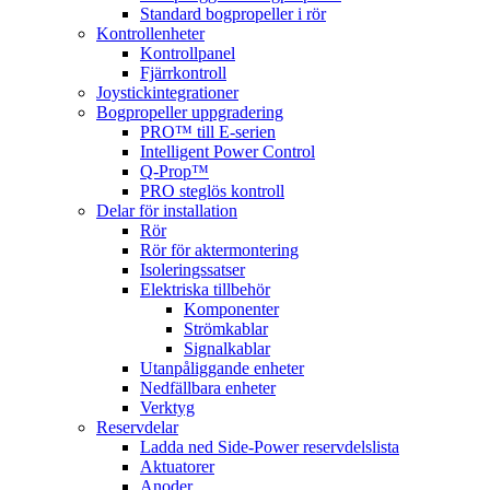
Standard bogpropeller i rör
Kontrollenheter
Kontrollpanel
Fjärrkontroll
Joystickintegrationer
Bogpropeller uppgradering
PRO™ till E-serien
Intelligent Power Control
Q-Prop™
PRO steglös kontroll
Delar för installation
Rör
Rör för aktermontering
Isoleringssatser
Elektriska tillbehör
Komponenter
Strömkablar
Signalkablar
Utanpåliggande enheter
Nedfällbara enheter
Verktyg
Reservdelar
Ladda ned Side-Power reservdelslista
Aktuatorer
Anoder