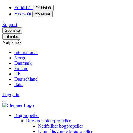
Fritidsbåt
Fritidsbåt
Yrkesbåt
Yrkesbåt
Support
Svenska
Tillbaka
Välj språk
International
Norge
Danmark
Finland
UK
Deutschland
Italia
Logga in
Bogpropeller
Bog- och akterpropeller
Nedfällbar bogpropeller
Utanpåliggande bogpropeller