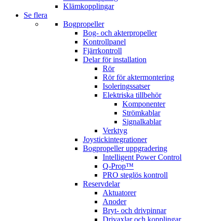
Klämkopplingar
Se flera
Bogpropeller
Bog- och akterpropeller
Kontrollpanel
Fjärrkontroll
Delar för installation
Rör
Rör för aktermontering
Isoleringssatser
Elektriska tillbehör
Komponenter
Strömkablar
Signalkablar
Verktyg
Joystickintegrationer
Bogpropeller uppgradering
Intelligent Power Control
Q-Prop™
PRO steglös kontroll
Reservdelar
Aktuatorer
Anoder
Bryt- och drivpinnar
Drivaxlar och kopplingar