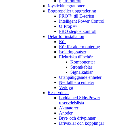
Fjärrkontroll
Joystickintegrationer
Bogpropeller uppgradering
PRO™ till E-serien
Intelligent Power Control
Q-Prop™
PRO steglös kontroll
Delar för installation
Rör
Rör för aktermontering
Isoleringssatser
Elektriska tillbehör
Komponenter
Strömkablar
Signalkablar
Utanpåliggande enheter
Nedfällbara enheter
Verktyg
Reservdelar
Ladda ned Side-Power
reservdelslista
Aktuatorer
Anoder
Bryt- och drivpinnar
Drivaxlar och kopplingar