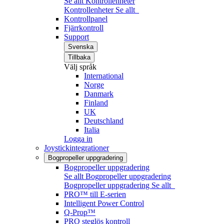
Se allt Kontrollenheter
Kontrollenheter
Se allt
Kontrollpanel
Fjärrkontroll
Support
Svenska
Tillbaka
Välj språk
International
Norge
Danmark
Finland
UK
Deutschland
Italia
Logga in
Joystickintegrationer
Bogpropeller uppgradering
Bogpropeller uppgradering
Se allt Bogpropeller uppgradering
Bogpropeller uppgradering
Se allt
PRO™ till E-serien
Intelligent Power Control
Q-Prop™
PRO steglös kontroll