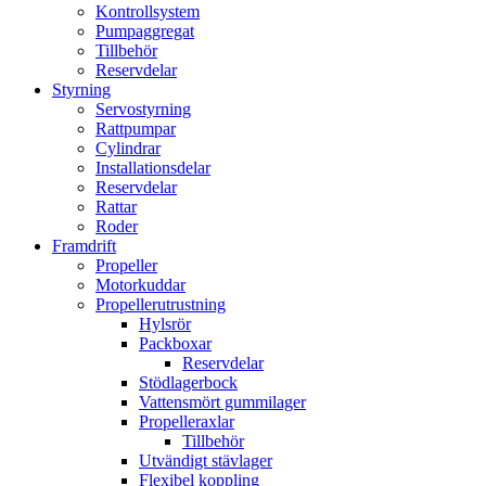
Kontrollsystem
Pumpaggregat
Tillbehör
Reservdelar
Styrning
Servostyrning
Rattpumpar
Cylindrar
Installationsdelar
Reservdelar
Rattar
Roder
Framdrift
Propeller
Motorkuddar
Propellerutrustning
Hylsrör
Packboxar
Reservdelar
Stödlagerbock
Vattensmört gummilager
Propelleraxlar
Tillbehör
Utvändigt stävlager
Flexibel koppling