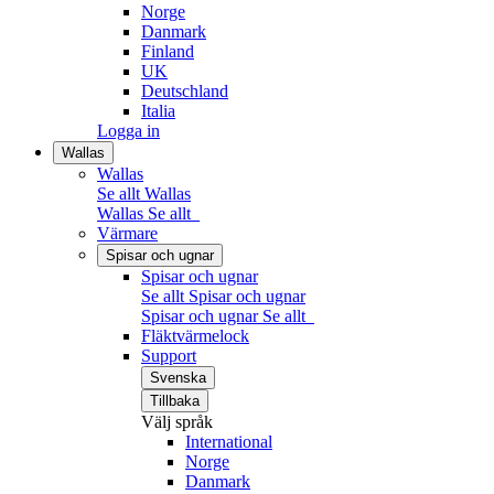
Norge
Danmark
Finland
UK
Deutschland
Italia
Logga in
Wallas
Wallas
Se allt Wallas
Wallas
Se allt
Värmare
Spisar och ugnar
Spisar och ugnar
Se allt Spisar och ugnar
Spisar och ugnar
Se allt
Fläktvärmelock
Support
Svenska
Tillbaka
Välj språk
International
Norge
Danmark