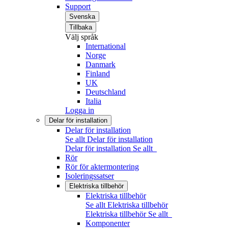
Support
Svenska
Tillbaka
Välj språk
International
Norge
Danmark
Finland
UK
Deutschland
Italia
Logga in
Delar för installation
Delar för installation
Se allt Delar för installation
Delar för installation
Se allt
Rör
Rör för aktermontering
Isoleringssatser
Elektriska tillbehör
Elektriska tillbehör
Se allt Elektriska tillbehör
Elektriska tillbehör
Se allt
Komponenter