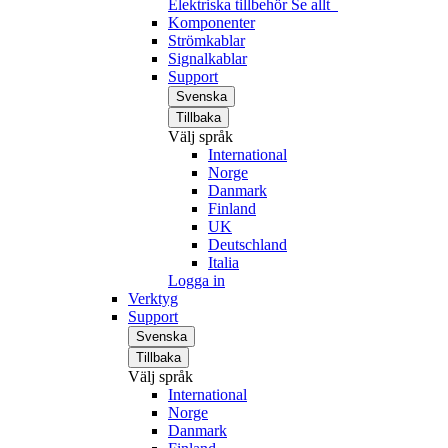
Elektriska tillbehör
Se allt
Komponenter
Strömkablar
Signalkablar
Support
Svenska
Tillbaka
Välj språk
International
Norge
Danmark
Finland
UK
Deutschland
Italia
Logga in
Verktyg
Support
Svenska
Tillbaka
Välj språk
International
Norge
Danmark