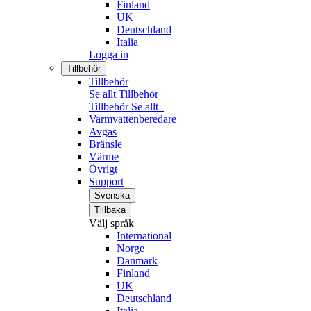
Finland
UK
Deutschland
Italia
Logga in
Tillbehör
Tillbehör
Se allt Tillbehör
Tillbehör
Se allt
Varmvattenberedare
Avgas
Bränsle
Värme
Övrigt
Support
Svenska
Tillbaka
Välj språk
International
Norge
Danmark
Finland
UK
Deutschland
Italia