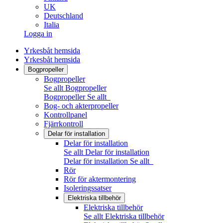
UK
Deutschland
Italia
Logga in
Yrkesbåt hemsida
Yrkesbåt hemsida
Bogpropeller
Bogpropeller
Se allt Bogpropeller
Bogpropeller
Se allt
Bog- och akterpropeller
Kontrollpanel
Fjärrkontroll
Delar för installation
Delar för installation
Se allt Delar för installation
Delar för installation
Se allt
Rör
Rör för aktermontering
Isoleringssatser
Elektriska tillbehör
Elektriska tillbehör
Se allt Elektriska tillbehör