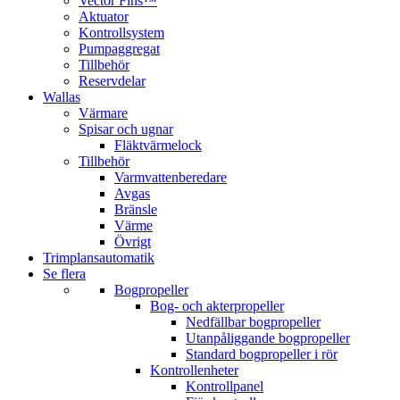
Vector Fins™
Aktuator
Kontrollsystem
Pumpaggregat
Tillbehör
Reservdelar
Wallas
Värmare
Spisar och ugnar
Fläktvärmelock
Tillbehör
Varmvattenberedare
Avgas
Bränsle
Värme
Övrigt
Trimplansautomatik
Se flera
Bogpropeller
Bog- och akterpropeller
Nedfällbar bogpropeller
Utanpåliggande bogpropeller
Standard bogpropeller i rör
Kontrollenheter
Kontrollpanel