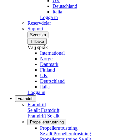
UK
Deutschland
Italia
Logga in
Reservdelar
Support
Svenska
Tillbaka
Välj språk
International
Norge
Danmark
Finland
UK
Deutschland
Italia
Logga in
Framdrift
Framdrift
Se allt Framdrift
Framdrift
Se allt
Propellerutrustning
Propellerutrustning
Se allt Propellerutrustning
Propellerutrustning
Se allt