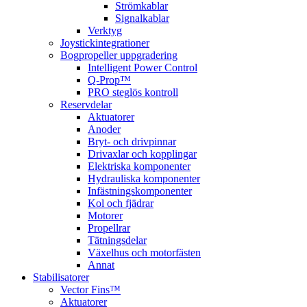
Strömkablar
Signalkablar
Verktyg
Joystickintegrationer
Bogpropeller uppgradering
Intelligent Power Control
Q-Prop™
PRO steglös kontroll
Reservdelar
Aktuatorer
Anoder
Bryt- och drivpinnar
Drivaxlar och kopplingar
Elektriska komponenter
Hydrauliska komponenter
Infästningskomponenter
Kol och fjädrar
Motorer
Propellrar
Tätningsdelar
Växelhus och motorfästen
Annat
Stabilisatorer
Vector Fins™
Aktuatorer