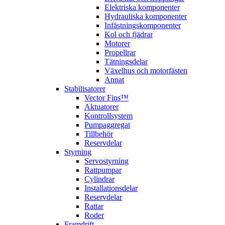
Elektriska komponenter
Hydrauliska komponenter
Infästningskomponenter
Kol och fjädrar
Motorer
Propellrar
Tätningsdelar
Växelhus och motorfästen
Annat
Stabilisatorer
Vector Fins™
Aktuatorer
Kontrollsystem
Pumpaggregat
Tillbehör
Reservdelar
Styrning
Servostyrning
Rattpumpar
Cylindrar
Installationsdelar
Reservdelar
Rattar
Roder
Framdrift