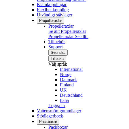
Klämkopplingar
Flexibel koppling
Utvändigt stävlager
Propelleraxlar
Propelleraxlar
Se allt Propelleraxlar
Propelleraxlar
Se allt
Tillbehör
Support
Svenska
Tillbaka
Välj språk
International
Norge
Danmark
Finland
UK
Deutschland
Italia
Logga in
Vattensmört gummilager
Stödlagerbock
Packboxar
Packboxar