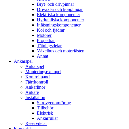
Bryt- och drivpinnar
Drivaxlar och kopplingar
Elektriska komponenter
Hydrauliska komponenter
Infästningskomponenter
Kol och fjädrar
Motorer
Propellrar
Tätningsdelar
Växelhus och motorfästen
Annat
Ankarspel
Ankarspel
Monteringsexempel
Kontrollpanel
Fjärrkontroll
Ankarlinor
Ankare
Installation
Skrovgenomföring
Tillbehör
Elektrisk
Ankarrullar
Reservdelar
Framdrift