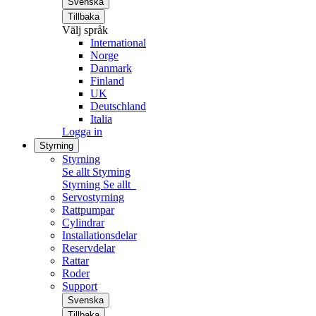
Svenska
Tillbaka
Välj språk
International
Norge
Danmark
Finland
UK
Deutschland
Italia
Logga in
Styrning
Styrning
Se allt Styrning
Styrning
Se allt
Servostyrning
Rattpumpar
Cylindrar
Installationsdelar
Reservdelar
Rattar
Roder
Support
Svenska
Tillbaka