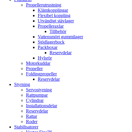
Propellerutrustning
Klämkopplingar
Flexibel koppling
Utvändigt stävlager
Propelleraxlar
Tillbehör
Vattensmört gummilager
Stödlagerbock
Packboxar
Reservdelar
Hylsrör
Motorkuddar
Propeller
Foldingpropeller
Reservdelar
Styrning
Servostyrning
Rattpumpar
Cylindrar
Installationsdelar
Reservdelar
Rattar
Roder
Stabilisatorer