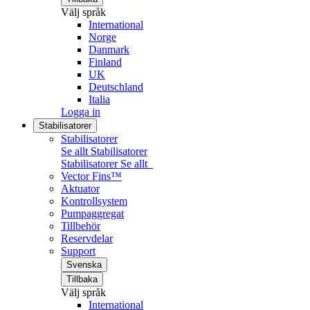
Välj språk
International
Norge
Danmark
Finland
UK
Deutschland
Italia
Logga in
Stabilisatorer
Stabilisatorer
Se allt Stabilisatorer
Stabilisatorer
Se allt
Vector Fins™
Aktuator
Kontrollsystem
Pumpaggregat
Tillbehör
Reservdelar
Support
Svenska
Tillbaka
Välj språk
International