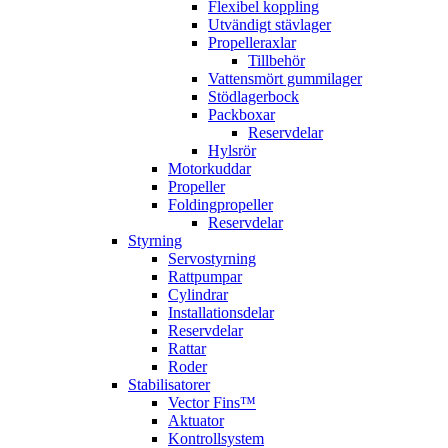
Flexibel koppling
Utvändigt stävlager
Propelleraxlar
Tillbehör
Vattensmört gummilager
Stödlagerbock
Packboxar
Reservdelar
Hylsrör
Motorkuddar
Propeller
Foldingpropeller
Reservdelar
Styrning
Servostyrning
Rattpumpar
Cylindrar
Installationsdelar
Reservdelar
Rattar
Roder
Stabilisatorer
Vector Fins™
Aktuator
Kontrollsystem