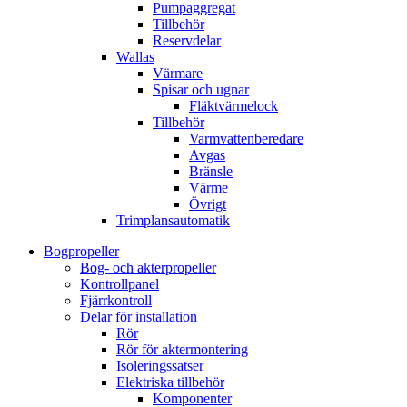
Pumpaggregat
Tillbehör
Reservdelar
Wallas
Värmare
Spisar och ugnar
Fläktvärmelock
Tillbehör
Varmvattenberedare
Avgas
Bränsle
Värme
Övrigt
Trimplansautomatik
Bogpropeller
Bog- och akterpropeller
Kontrollpanel
Fjärrkontroll
Delar för installation
Rör
Rör för aktermontering
Isoleringssatser
Elektriska tillbehör
Komponenter