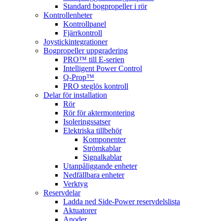
Standard bogpropeller i rör
Kontrollenheter
Kontrollpanel
Fjärrkontroll
Joystickintegrationer
Bogpropeller uppgradering
PRO™ till E-serien
Intelligent Power Control
Q-Prop™
PRO steglös kontroll
Delar för installation
Rör
Rör för aktermontering
Isoleringssatser
Elektriska tillbehör
Komponenter
Strömkablar
Signalkablar
Utanpåliggande enheter
Nedfällbara enheter
Verktyg
Reservdelar
Ladda ned Side-Power reservdelslista
Aktuatorer
Anoder