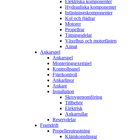
Elektriska komponenter
Hydrauliska komponenter
Infästningskomponenter
Kol och fjädrar
Motorer
Propellrar
Tätningsdelar
Växelhus och motorfästen
Annat
Ankarspel
Ankarspel
Monteringsexempel
Kontrollpanel
Fjärrkontroll
Ankarlinor
Ankare
Installation
Skrovgenomföring
Tillbehör
Elektrisk
Ankarrullar
Reservdelar
Framdrift
Propellerutrustning
Klämkopplingar