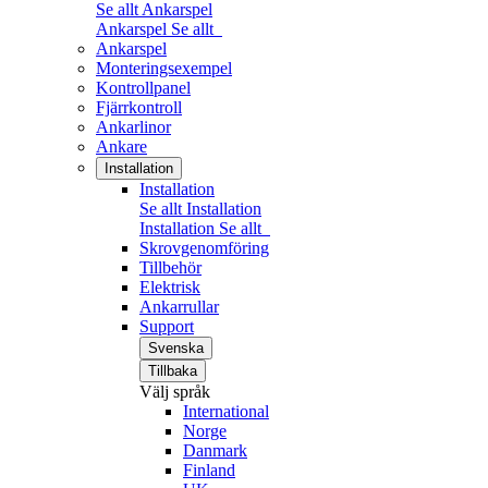
Se allt Ankarspel
Ankarspel
Se allt
Ankarspel
Monteringsexempel
Kontrollpanel
Fjärrkontroll
Ankarlinor
Ankare
Installation
Installation
Se allt Installation
Installation
Se allt
Skrovgenomföring
Tillbehör
Elektrisk
Ankarrullar
Support
Svenska
Tillbaka
Välj språk
International
Norge
Danmark
Finland