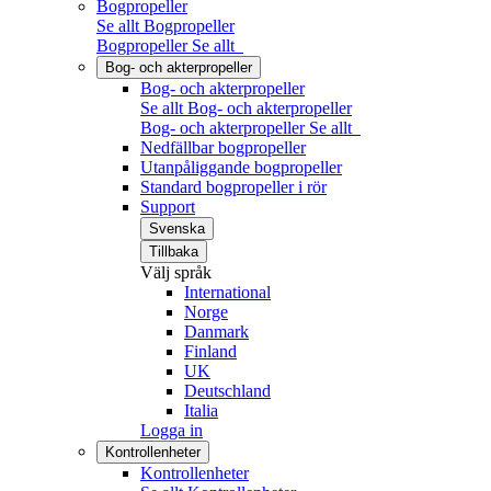
Bogpropeller
Se allt Bogpropeller
Bogpropeller
Se allt
Bog- och akterpropeller
Bog- och akterpropeller
Se allt Bog- och akterpropeller
Bog- och akterpropeller
Se allt
Nedfällbar bogpropeller
Utanpåliggande bogpropeller
Standard bogpropeller i rör
Support
Svenska
Tillbaka
Välj språk
International
Norge
Danmark
Finland
UK
Deutschland
Italia
Logga in
Kontrollenheter
Kontrollenheter