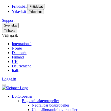
Fritidsbåt
Fritidsbåt
Yrkesbåt
Yrkesbåt
Support
Svenska
Tillbaka
Välj språk
International
Norge
Danmark
Finland
UK
Deutschland
Italia
Logga in
Bogpropeller
Bog- och akterpropeller
Nedfällbar bogpropeller
Utanpåliggande bogpropeller