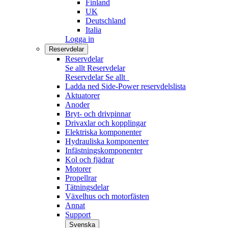
Finland
UK
Deutschland
Italia
Logga in
Reservdelar
Reservdelar
Se allt Reservdelar
Reservdelar
Se allt
Ladda ned Side-Power reservdelslista
Aktuatorer
Anoder
Bryt- och drivpinnar
Drivaxlar och kopplingar
Elektriska komponenter
Hydrauliska komponenter
Infästningskomponenter
Kol och fjädrar
Motorer
Propellrar
Tätningsdelar
Växelhus och motorfästen
Annat
Support
Svenska