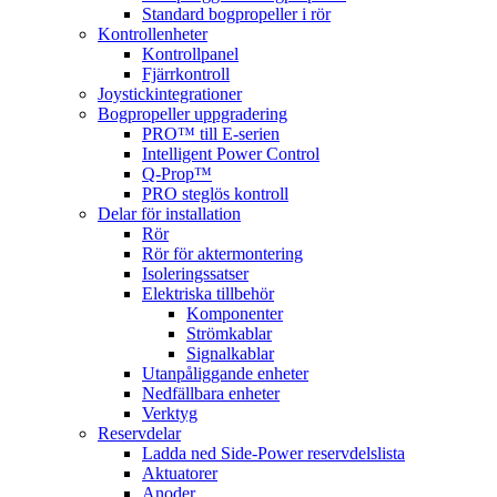
Standard bogpropeller i rör
Kontrollenheter
Kontrollpanel
Fjärrkontroll
Joystickintegrationer
Bogpropeller uppgradering
PRO™ till E-serien
Intelligent Power Control
Q-Prop™
PRO steglös kontroll
Delar för installation
Rör
Rör för aktermontering
Isoleringssatser
Elektriska tillbehör
Komponenter
Strömkablar
Signalkablar
Utanpåliggande enheter
Nedfällbara enheter
Verktyg
Reservdelar
Ladda ned Side-Power reservdelslista
Aktuatorer
Anoder