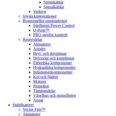
Strömkablar
Signalkablar
Verktyg
Joystickintegrationer
Bogpropeller uppgradering
Intelligent Power Control
Q-Prop™
PRO steglös kontroll
Reservdelar
Aktuatorer
Anoder
Bryt- och drivpinnar
Drivaxlar och kopplingar
Elektriska komponenter
Hydrauliska komponenter
Infästningskomponenter
Kol och fjädrar
Motorer
Propellrar
Tätningsdelar
Växelhus och motorfästen
Annat
Stabilisatorer
Vector Fins™
Aktuatorer