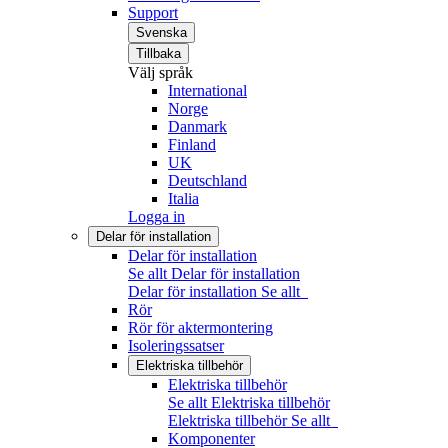
Support
Svenska
Tillbaka
Välj språk
International
Norge
Danmark
Finland
UK
Deutschland
Italia
Logga in
Delar för installation
Delar för installation
Se allt Delar för installation
Delar för installation
Se allt
Rör
Rör för aktermontering
Isoleringssatser
Elektriska tillbehör
Elektriska tillbehör
Se allt Elektriska tillbehör
Elektriska tillbehör
Se allt
Komponenter