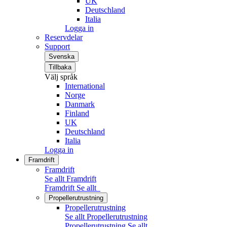
UK
Deutschland
Italia
Logga in
Reservdelar
Support
Svenska
Tillbaka
Välj språk
International
Norge
Danmark
Finland
UK
Deutschland
Italia
Logga in
Framdrift
Framdrift
Se allt Framdrift
Framdrift
Se allt
Propellerutrustning
Propellerutrustning
Se allt Propellerutrustning
Propellerutrustning
Se allt