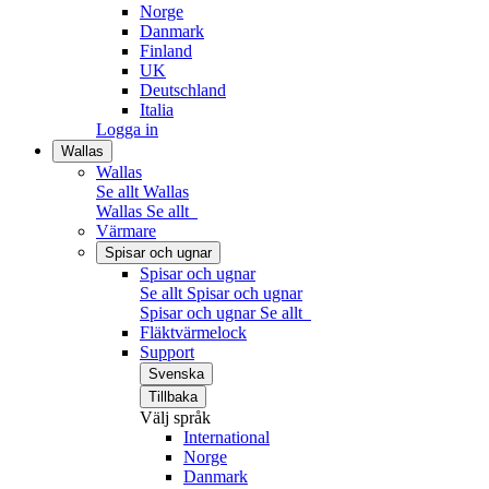
Norge
Danmark
Finland
UK
Deutschland
Italia
Logga in
Wallas
Wallas
Se allt Wallas
Wallas
Se allt
Värmare
Spisar och ugnar
Spisar och ugnar
Se allt Spisar och ugnar
Spisar och ugnar
Se allt
Fläktvärmelock
Support
Svenska
Tillbaka
Välj språk
International
Norge
Danmark