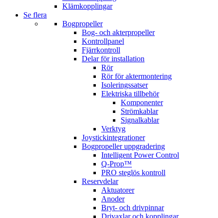
Klämkopplingar
Se flera
Bogpropeller
Bog- och akterpropeller
Kontrollpanel
Fjärrkontroll
Delar för installation
Rör
Rör för aktermontering
Isoleringssatser
Elektriska tillbehör
Komponenter
Strömkablar
Signalkablar
Verktyg
Joystickintegrationer
Bogpropeller uppgradering
Intelligent Power Control
Q-Prop™
PRO steglös kontroll
Reservdelar
Aktuatorer
Anoder
Bryt- och drivpinnar
Drivaxlar och kopplingar