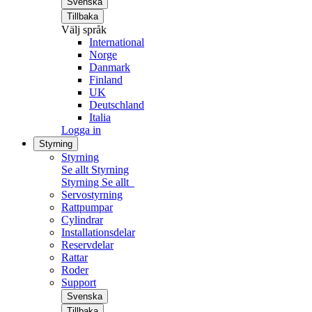
Svenska
Tillbaka
Välj språk
International
Norge
Danmark
Finland
UK
Deutschland
Italia
Logga in
Styrning
Styrning
Se allt Styrning
Styrning
Se allt
Servostyrning
Rattpumpar
Cylindrar
Installationsdelar
Reservdelar
Rattar
Roder
Support
Svenska
Tillbaka