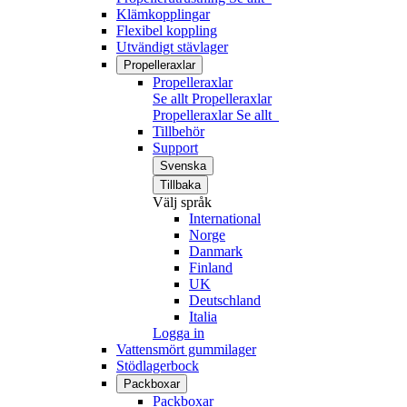
Klämkopplingar
Flexibel koppling
Utvändigt stävlager
Propelleraxlar
Propelleraxlar
Se allt Propelleraxlar
Propelleraxlar
Se allt
Tillbehör
Support
Svenska
Tillbaka
Välj språk
International
Norge
Danmark
Finland
UK
Deutschland
Italia
Logga in
Vattensmört gummilager
Stödlagerbock
Packboxar
Packboxar