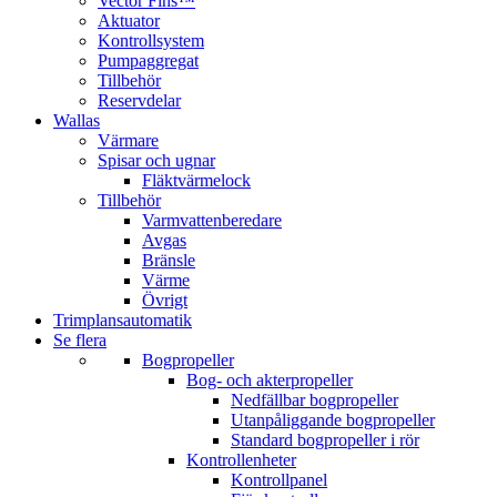
Vector Fins™
Aktuator
Kontrollsystem
Pumpaggregat
Tillbehör
Reservdelar
Wallas
Värmare
Spisar och ugnar
Fläktvärmelock
Tillbehör
Varmvattenberedare
Avgas
Bränsle
Värme
Övrigt
Trimplansautomatik
Se flera
Bogpropeller
Bog- och akterpropeller
Nedfällbar bogpropeller
Utanpåliggande bogpropeller
Standard bogpropeller i rör
Kontrollenheter
Kontrollpanel