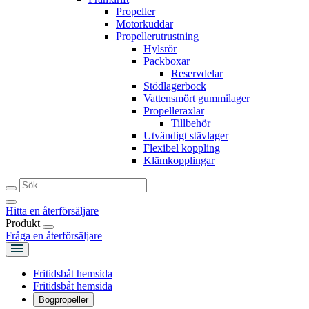
Propeller
Motorkuddar
Propellerutrustning
Hylsrör
Packboxar
Reservdelar
Stödlagerbock
Vattensmört gummilager
Propelleraxlar
Tillbehör
Utvändigt stävlager
Flexibel koppling
Klämkopplingar
Hitta en återförsäljare
Produkt
Fråga en återförsäljare
Fritidsbåt hemsida
Fritidsbåt hemsida
Bogpropeller