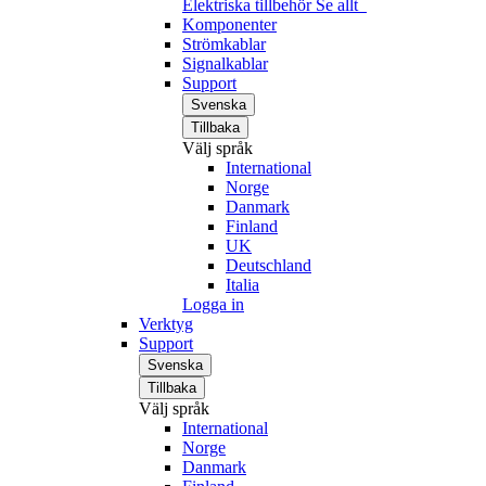
Elektriska tillbehör
Se allt
Komponenter
Strömkablar
Signalkablar
Support
Svenska
Tillbaka
Välj språk
International
Norge
Danmark
Finland
UK
Deutschland
Italia
Logga in
Verktyg
Support
Svenska
Tillbaka
Välj språk
International
Norge
Danmark