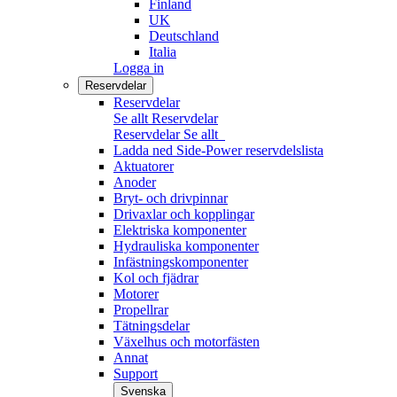
Finland
UK
Deutschland
Italia
Logga in
Reservdelar
Reservdelar
Se allt Reservdelar
Reservdelar
Se allt
Ladda ned Side-Power reservdelslista
Aktuatorer
Anoder
Bryt- och drivpinnar
Drivaxlar och kopplingar
Elektriska komponenter
Hydrauliska komponenter
Infästningskomponenter
Kol och fjädrar
Motorer
Propellrar
Tätningsdelar
Växelhus och motorfästen
Annat
Support
Svenska