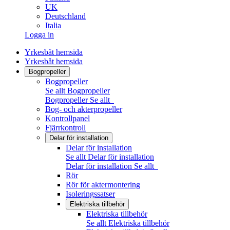
UK
Deutschland
Italia
Logga in
Yrkesbåt hemsida
Yrkesbåt hemsida
Bogpropeller
Bogpropeller
Se allt Bogpropeller
Bogpropeller
Se allt
Bog- och akterpropeller
Kontrollpanel
Fjärrkontroll
Delar för installation
Delar för installation
Se allt Delar för installation
Delar för installation
Se allt
Rör
Rör för aktermontering
Isoleringssatser
Elektriska tillbehör
Elektriska tillbehör
Se allt Elektriska tillbehör