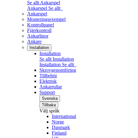
Se allt Ankarspel
Ankarspel
Se allt
Ankarspel
Monteringsexempel
Kontrollpanel
Fjärrkontroll
Ankarlinor
Ankare
Installation
Installation
Se allt Installation
Installation
Se allt
Skrovgenomföring
Tillbehör
Elektrisk
Ankarrullar
Support
Svenska
Tillbaka
Välj språk
International
Norge
Danmark
Finland