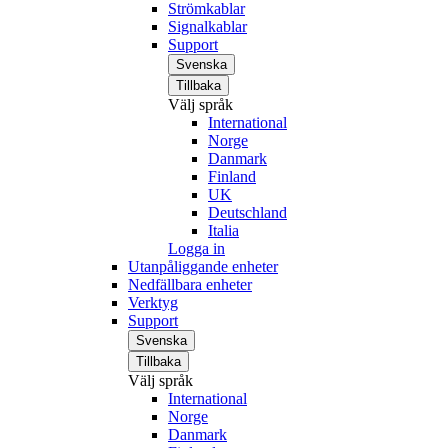
Strömkablar
Signalkablar
Support
Svenska
Tillbaka
Välj språk
International
Norge
Danmark
Finland
UK
Deutschland
Italia
Logga in
Utanpåliggande enheter
Nedfällbara enheter
Verktyg
Support
Svenska
Tillbaka
Välj språk
International
Norge
Danmark