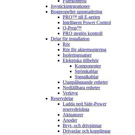
Fjärrkontroll
Joystickintegrationer
Bogpropeller uppgradering
PRO™ till E-serien
Intelligent Power Control
Q-Prop™
PRO steglös kontroll
Delar för installation
Rör
Rör för aktermontering
Isoleringssatser
Elektriska tillbehör
Komponenter
Strömkablar
Signalkablar
Utanpåliggande enheter
Nedfällbara enheter
Verktyg
Reservdelar
Ladda ned Side-Power
reservdelslista
Aktuatorer
Anoder
Bryt- och drivpinnar
Drivaxlar och kopplingar