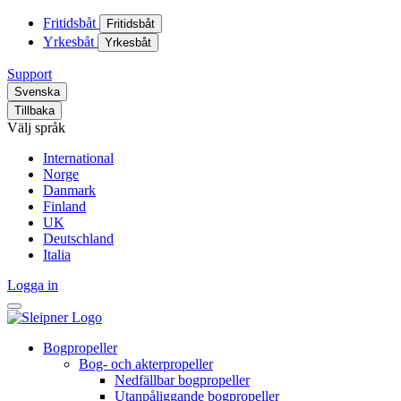
Fritidsbåt
Fritidsbåt
Yrkesbåt
Yrkesbåt
Support
Svenska
Tillbaka
Välj språk
International
Norge
Danmark
Finland
UK
Deutschland
Italia
Logga in
Bogpropeller
Bog- och akterpropeller
Nedfällbar bogpropeller
Utanpåliggande bogpropeller