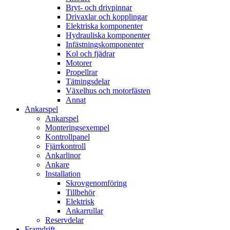
Bryt- och drivpinnar
Drivaxlar och kopplingar
Elektriska komponenter
Hydrauliska komponenter
Infästningskomponenter
Kol och fjädrar
Motorer
Propellrar
Tätningsdelar
Växelhus och motorfästen
Annat
Ankarspel
Ankarspel
Monteringsexempel
Kontrollpanel
Fjärrkontroll
Ankarlinor
Ankare
Installation
Skrovgenomföring
Tillbehör
Elektrisk
Ankarrullar
Reservdelar
Framdrift