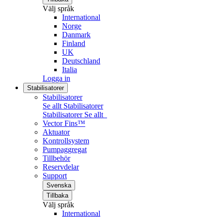
Välj språk
International
Norge
Danmark
Finland
UK
Deutschland
Italia
Logga in
Stabilisatorer
Stabilisatorer
Se allt Stabilisatorer
Stabilisatorer
Se allt
Vector Fins™
Aktuator
Kontrollsystem
Pumpaggregat
Tillbehör
Reservdelar
Support
Svenska
Tillbaka
Välj språk
International