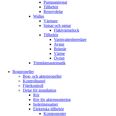
Pumpaggregat
Tillbehör
Reservdelar
Wallas
Värmare
Spisar och ugnar
Fläktvärmelock
Tillbehör
Varmvattenberedare
Avgas
Bränsle
Värme
Övrigt
Trimplansautomatik
Bogpropeller
Bog- och akterpropeller
Kontrollpanel
Fjärrkontroll
Delar för installation
Rör
Rör för aktermontering
Isoleringssatser
Elektriska tillbehör
Komponenter