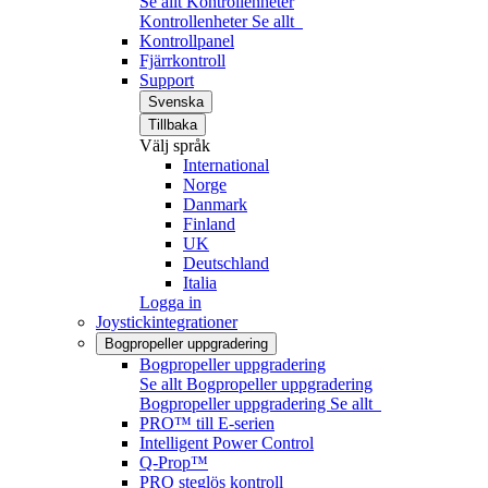
Se allt Kontrollenheter
Kontrollenheter
Se allt
Kontrollpanel
Fjärrkontroll
Support
Svenska
Tillbaka
Välj språk
International
Norge
Danmark
Finland
UK
Deutschland
Italia
Logga in
Joystickintegrationer
Bogpropeller uppgradering
Bogpropeller uppgradering
Se allt Bogpropeller uppgradering
Bogpropeller uppgradering
Se allt
PRO™ till E-serien
Intelligent Power Control
Q-Prop™
PRO steglös kontroll