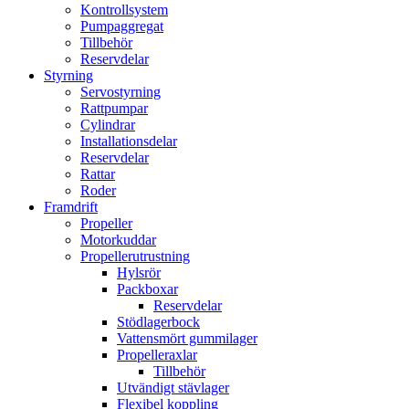
Kontrollsystem
Pumpaggregat
Tillbehör
Reservdelar
Styrning
Servostyrning
Rattpumpar
Cylindrar
Installationsdelar
Reservdelar
Rattar
Roder
Framdrift
Propeller
Motorkuddar
Propellerutrustning
Hylsrör
Packboxar
Reservdelar
Stödlagerbock
Vattensmört gummilager
Propelleraxlar
Tillbehör
Utvändigt stävlager
Flexibel koppling