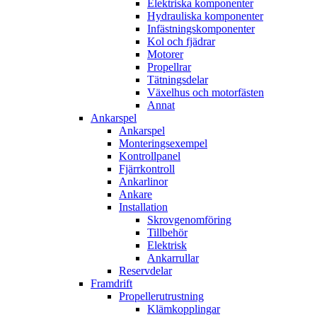
Elektriska komponenter
Hydrauliska komponenter
Infästningskomponenter
Kol och fjädrar
Motorer
Propellrar
Tätningsdelar
Växelhus och motorfästen
Annat
Ankarspel
Ankarspel
Monteringsexempel
Kontrollpanel
Fjärrkontroll
Ankarlinor
Ankare
Installation
Skrovgenomföring
Tillbehör
Elektrisk
Ankarrullar
Reservdelar
Framdrift
Propellerutrustning
Klämkopplingar