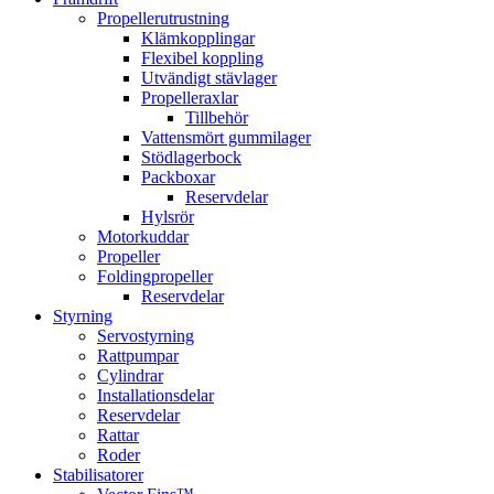
Propellerutrustning
Klämkopplingar
Flexibel koppling
Utvändigt stävlager
Propelleraxlar
Tillbehör
Vattensmört gummilager
Stödlagerbock
Packboxar
Reservdelar
Hylsrör
Motorkuddar
Propeller
Foldingpropeller
Reservdelar
Styrning
Servostyrning
Rattpumpar
Cylindrar
Installationsdelar
Reservdelar
Rattar
Roder
Stabilisatorer