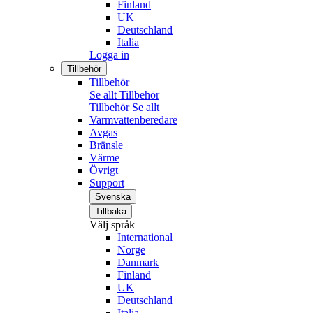
Finland
UK
Deutschland
Italia
Logga in
Tillbehör
Tillbehör
Se allt Tillbehör
Tillbehör
Se allt
Varmvattenberedare
Avgas
Bränsle
Värme
Övrigt
Support
Svenska
Tillbaka
Välj språk
International
Norge
Danmark
Finland
UK
Deutschland
Italia