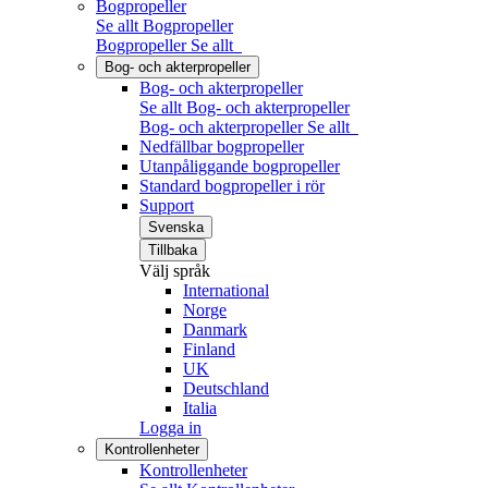
Bogpropeller
Se allt Bogpropeller
Bogpropeller
Se allt
Bog- och akterpropeller
Bog- och akterpropeller
Se allt Bog- och akterpropeller
Bog- och akterpropeller
Se allt
Nedfällbar bogpropeller
Utanpåliggande bogpropeller
Standard bogpropeller i rör
Support
Svenska
Tillbaka
Välj språk
International
Norge
Danmark
Finland
UK
Deutschland
Italia
Logga in
Kontrollenheter
Kontrollenheter