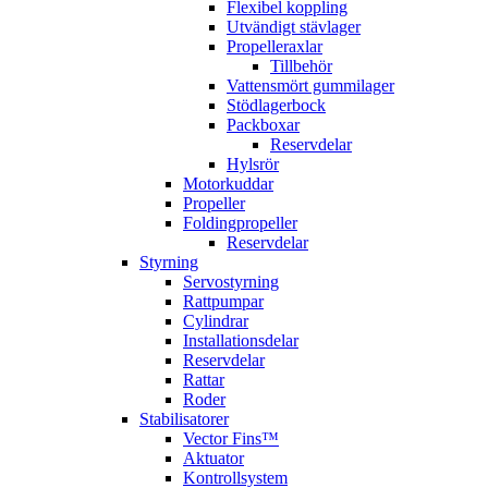
Flexibel koppling
Utvändigt stävlager
Propelleraxlar
Tillbehör
Vattensmört gummilager
Stödlagerbock
Packboxar
Reservdelar
Hylsrör
Motorkuddar
Propeller
Foldingpropeller
Reservdelar
Styrning
Servostyrning
Rattpumpar
Cylindrar
Installationsdelar
Reservdelar
Rattar
Roder
Stabilisatorer
Vector Fins™
Aktuator
Kontrollsystem