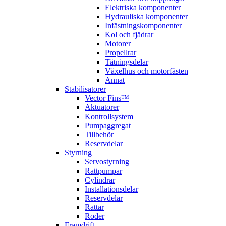
Elektriska komponenter
Hydrauliska komponenter
Infästningskomponenter
Kol och fjädrar
Motorer
Propellrar
Tätningsdelar
Växelhus och motorfästen
Annat
Stabilisatorer
Vector Fins™
Aktuatorer
Kontrollsystem
Pumpaggregat
Tillbehör
Reservdelar
Styrning
Servostyrning
Rattpumpar
Cylindrar
Installationsdelar
Reservdelar
Rattar
Roder
Framdrift