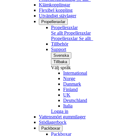
Klämkopplingar
Flexibel koppling
Utvändigt stävlager
Propelleraxlar
Propelleraxlar
Se allt Propelleraxlar
Propelleraxlar
Se allt
Tillbehör
Support
Svenska
Tillbaka
Välj språk
International
Norge
Danmark
Finland
UK
Deutschland
Italia
Logga in
Vattensmört gummilager
Stödlagerbock
Packboxar
Packboxar