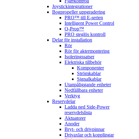
Fjärrkontroll
Joystickintegrationer
Bogpropeller uppgradering
PRO™ till E-serien
Intelligent Power Control
Q-Prop™
PRO steglös kontroll
Delar för installation
Rör
Rör för aktermontering
Isoleringssatser
Elektriska tillbehör
Komponenter
Strömkablar
Signalkablar
Utanpåliggande enheter
Nedfällbara enheter
Verktyg
Reservdelar
Ladda ned Side-Power
reservdelslista
Aktuatorer
Anoder
Bryt- och drivpinnar
Drivaxlar och kopplingar