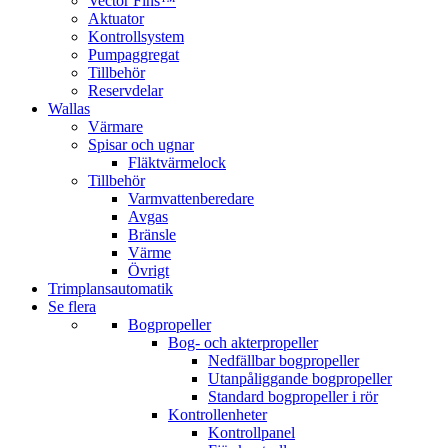
Vector Fins™
Aktuator
Kontrollsystem
Pumpaggregat
Tillbehör
Reservdelar
Wallas
Värmare
Spisar och ugnar
Fläktvärmelock
Tillbehör
Varmvattenberedare
Avgas
Bränsle
Värme
Övrigt
Trimplansautomatik
Se flera
Bogpropeller
Bog- och akterpropeller
Nedfällbar bogpropeller
Utanpåliggande bogpropeller
Standard bogpropeller i rör
Kontrollenheter
Kontrollpanel