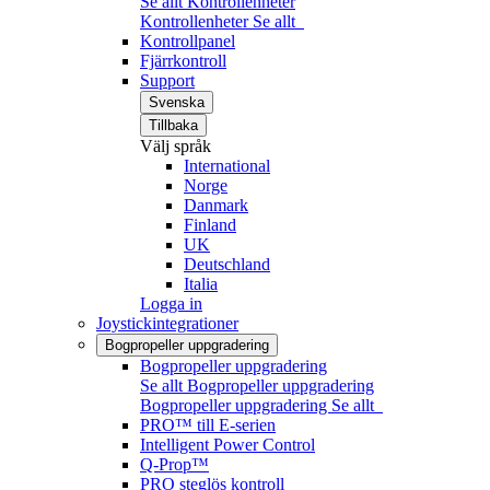
Se allt Kontrollenheter
Kontrollenheter
Se allt
Kontrollpanel
Fjärrkontroll
Support
Svenska
Tillbaka
Välj språk
International
Norge
Danmark
Finland
UK
Deutschland
Italia
Logga in
Joystickintegrationer
Bogpropeller uppgradering
Bogpropeller uppgradering
Se allt Bogpropeller uppgradering
Bogpropeller uppgradering
Se allt
PRO™ till E-serien
Intelligent Power Control
Q-Prop™
PRO steglös kontroll