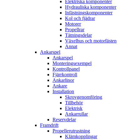
Elektriska komponenter
Hydrauliska komponenter
Infästningskomponenter
Kol och fjädrar
Motorer
Propellrar
Tätningsdelar
Växelhus och motorfästen
Annat
Ankarspel
Ankarspel
Monteringsexempel
Kontrollpanel
Fjärrkontroll
Ankarlinor
Ankare
Installation
Skrovgenomföring
Tillbehör
Elektrisk
Ankarrullar
Reservdelar
Framdrift
Propellerutrustning
Klämkopplingar