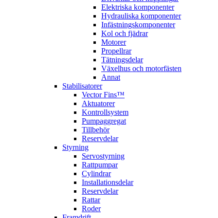
Elektriska komponenter
Hydrauliska komponenter
Infästningskomponenter
Kol och fjädrar
Motorer
Propellrar
Tätningsdelar
Växelhus och motorfästen
Annat
Stabilisatorer
Vector Fins™
Aktuatorer
Kontrollsystem
Pumpaggregat
Tillbehör
Reservdelar
Styrning
Servostyrning
Rattpumpar
Cylindrar
Installationsdelar
Reservdelar
Rattar
Roder
Framdrift