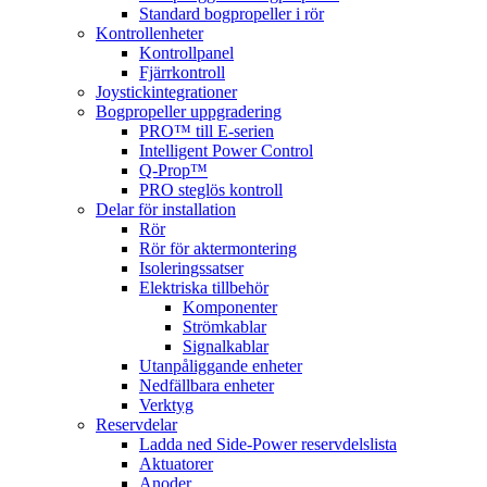
Standard bogpropeller i rör
Kontrollenheter
Kontrollpanel
Fjärrkontroll
Joystickintegrationer
Bogpropeller uppgradering
PRO™ till E-serien
Intelligent Power Control
Q-Prop™
PRO steglös kontroll
Delar för installation
Rör
Rör för aktermontering
Isoleringssatser
Elektriska tillbehör
Komponenter
Strömkablar
Signalkablar
Utanpåliggande enheter
Nedfällbara enheter
Verktyg
Reservdelar
Ladda ned Side-Power reservdelslista
Aktuatorer
Anoder