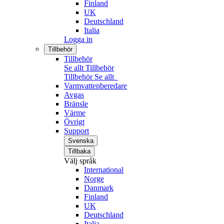
Finland
UK
Deutschland
Italia
Logga in
Tillbehör
Tillbehör
Se allt Tillbehör
Tillbehör
Se allt
Varmvattenberedare
Avgas
Bränsle
Värme
Övrigt
Support
Svenska
Tillbaka
Välj språk
International
Norge
Danmark
Finland
UK
Deutschland
Italia