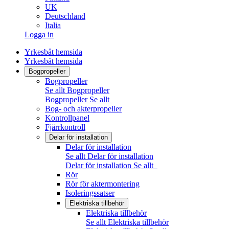
UK
Deutschland
Italia
Logga in
Yrkesbåt hemsida
Yrkesbåt hemsida
Bogpropeller
Bogpropeller
Se allt Bogpropeller
Bogpropeller
Se allt
Bog- och akterpropeller
Kontrollpanel
Fjärrkontroll
Delar för installation
Delar för installation
Se allt Delar för installation
Delar för installation
Se allt
Rör
Rör för aktermontering
Isoleringssatser
Elektriska tillbehör
Elektriska tillbehör
Se allt Elektriska tillbehör