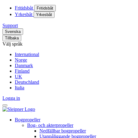
Fritidsbåt
Fritidsbåt
Yrkesbåt
Yrkesbåt
Support
Svenska
Tillbaka
Välj språk
International
Norge
Danmark
Finland
UK
Deutschland
Italia
Logga in
Bogpropeller
Bog- och akterpropeller
Nedfällbar bogpropeller
Utanpåliggande bogpropeller