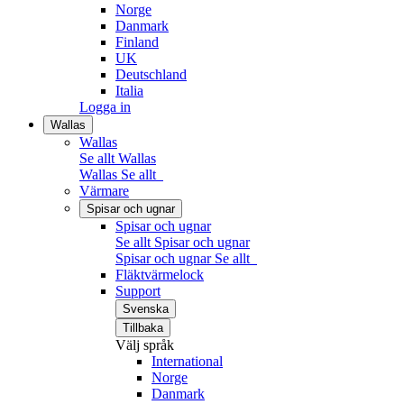
Norge
Danmark
Finland
UK
Deutschland
Italia
Logga in
Wallas
Wallas
Se allt Wallas
Wallas
Se allt
Värmare
Spisar och ugnar
Spisar och ugnar
Se allt Spisar och ugnar
Spisar och ugnar
Se allt
Fläktvärmelock
Support
Svenska
Tillbaka
Välj språk
International
Norge
Danmark