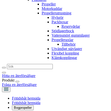
Propeller
Motorkuddar
Propellerutrustning
Hylsrör
Packboxar
Reservdelar
Stödlagerbock
Vattensmört gummilager
Propelleraxlar
Tillbehör
Utvändigt stävlager
Flexibel koppling
Klämkopplingar
Hitta en återförsäljare
Produkt
Fråga en återförsäljare
Fritidsbåt hemsida
Fritidsbåt hemsida
Bogpropeller