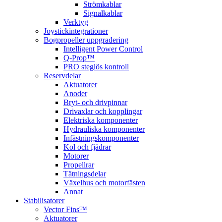
Strömkablar
Signalkablar
Verktyg
Joystickintegrationer
Bogpropeller uppgradering
Intelligent Power Control
Q-Prop™
PRO steglös kontroll
Reservdelar
Aktuatorer
Anoder
Bryt- och drivpinnar
Drivaxlar och kopplingar
Elektriska komponenter
Hydrauliska komponenter
Infästningskomponenter
Kol och fjädrar
Motorer
Propellrar
Tätningsdelar
Växelhus och motorfästen
Annat
Stabilisatorer
Vector Fins™
Aktuatorer