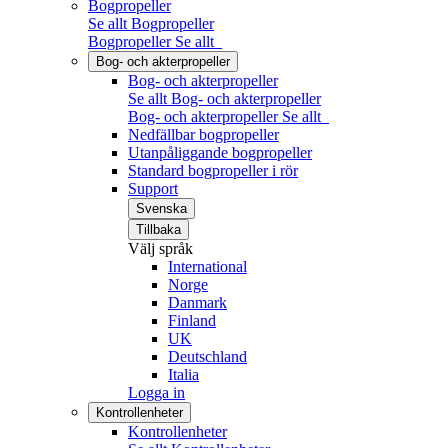
Bogpropeller
Se allt Bogpropeller
Bogpropeller
Se allt
Bog- och akterpropeller
Bog- och akterpropeller
Se allt Bog- och akterpropeller
Bog- och akterpropeller
Se allt
Nedfällbar bogpropeller
Utanpåliggande bogpropeller
Standard bogpropeller i rör
Support
Svenska
Tillbaka
Välj språk
International
Norge
Danmark
Finland
UK
Deutschland
Italia
Logga in
Kontrollenheter
Kontrollenheter