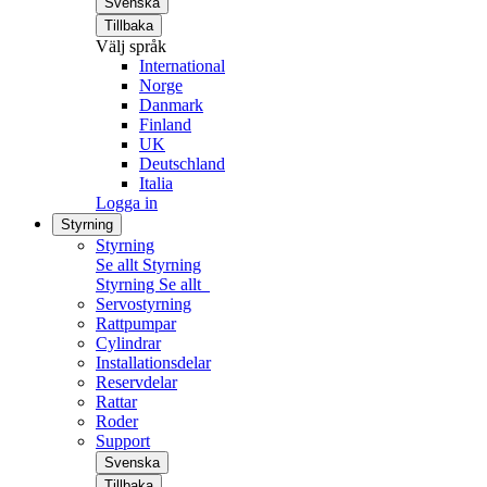
Svenska
Tillbaka
Välj språk
International
Norge
Danmark
Finland
UK
Deutschland
Italia
Logga in
Styrning
Styrning
Se allt Styrning
Styrning
Se allt
Servostyrning
Rattpumpar
Cylindrar
Installationsdelar
Reservdelar
Rattar
Roder
Support
Svenska
Tillbaka