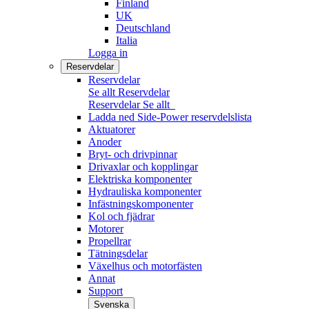
Finland
UK
Deutschland
Italia
Logga in
Reservdelar
Reservdelar
Se allt Reservdelar
Reservdelar
Se allt
Ladda ned Side-Power reservdelslista
Aktuatorer
Anoder
Bryt- och drivpinnar
Drivaxlar och kopplingar
Elektriska komponenter
Hydrauliska komponenter
Infästningskomponenter
Kol och fjädrar
Motorer
Propellrar
Tätningsdelar
Växelhus och motorfästen
Annat
Support
Svenska