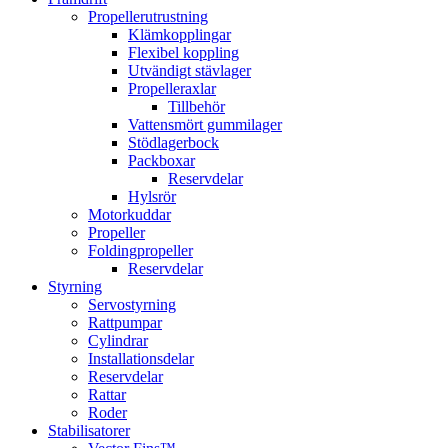
Propellerutrustning
Klämkopplingar
Flexibel koppling
Utvändigt stävlager
Propelleraxlar
Tillbehör
Vattensmört gummilager
Stödlagerbock
Packboxar
Reservdelar
Hylsrör
Motorkuddar
Propeller
Foldingpropeller
Reservdelar
Styrning
Servostyrning
Rattpumpar
Cylindrar
Installationsdelar
Reservdelar
Rattar
Roder
Stabilisatorer