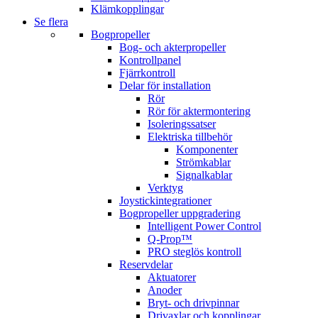
Klämkopplingar
Se flera
Bogpropeller
Bog- och akterpropeller
Kontrollpanel
Fjärrkontroll
Delar för installation
Rör
Rör för aktermontering
Isoleringssatser
Elektriska tillbehör
Komponenter
Strömkablar
Signalkablar
Verktyg
Joystickintegrationer
Bogpropeller uppgradering
Intelligent Power Control
Q-Prop™
PRO steglös kontroll
Reservdelar
Aktuatorer
Anoder
Bryt- och drivpinnar
Drivaxlar och kopplingar