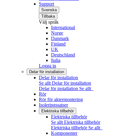
Support
Svenska
Tillbaka
Välj språk
International
Norge
Danmark
Finland
UK
Deutschland
Italia
Logga in
Delar för installation
Delar för installation
Se allt Delar för installation
Delar för installation
Se allt
Rör
Rör för aktermontering
Isoleringssatser
Elektriska tillbehör
Elektriska tillbehör
Se allt Elektriska tillbehör
Elektriska tillbehör
Se allt
Komponenter