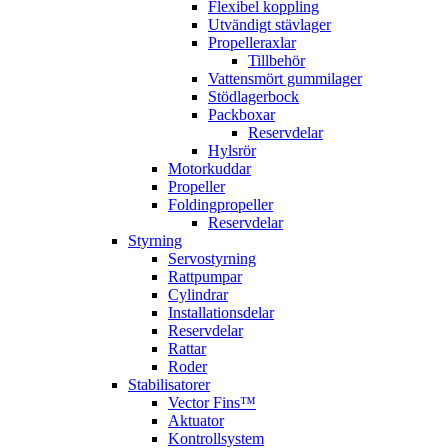
Flexibel koppling
Utvändigt stävlager
Propelleraxlar
Tillbehör
Vattensmört gummilager
Stödlagerbock
Packboxar
Reservdelar
Hylsrör
Motorkuddar
Propeller
Foldingpropeller
Reservdelar
Styrning
Servostyrning
Rattpumpar
Cylindrar
Installationsdelar
Reservdelar
Rattar
Roder
Stabilisatorer
Vector Fins™
Aktuator
Kontrollsystem