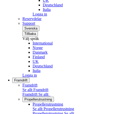
UK
Deutschland
Italia
Logga in
Reservdelar
Support
Svenska
Tillbaka
Välj språk
International
Norge
Danmark
Finland
UK
Deutschland
Italia
Logga in
Framdrift
Framdrift
Se allt Framdrift
Framdrift
Se allt
Propellerutrustning
Propellerutrustning
Se allt Propellerutrustning
Propellerutrustning
Se allt