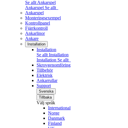
Se allt Ankarspel
Ankarspel
Se allt
Ankarspel
Monteringsexempel
Kontrollpanel
Fjärrkontroll
Ankarlinor
Ankare
Installation
Installation
Se allt Installation
Installation
Se allt
Skrovgenomföring
Tillbehör
Elektrisk
Ankarrullar
Support
Svenska
Tillbaka
Välj språk
International
Norge
Danmark
Finland