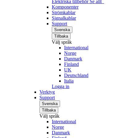
Elektriska tillbehör
Se allt
Komponenter
Strömkablar
Signalkablar
Support
Svenska
Tillbaka
Välj språk
International
Norge
Danmark
Finland
UK
Deutschland
Italia
Logga in
Verktyg
Support
Svenska
Tillbaka
Välj språk
International
Norge
Danmark