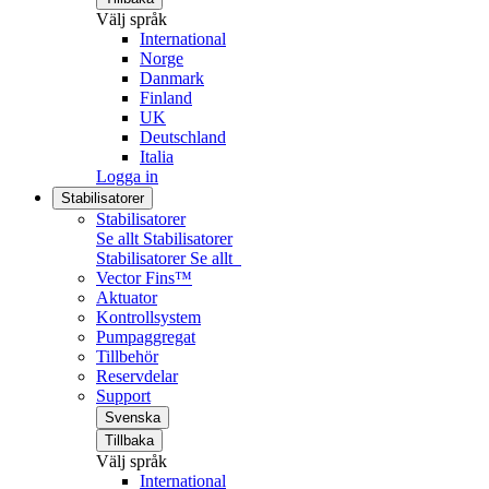
Välj språk
International
Norge
Danmark
Finland
UK
Deutschland
Italia
Logga in
Stabilisatorer
Stabilisatorer
Se allt Stabilisatorer
Stabilisatorer
Se allt
Vector Fins™
Aktuator
Kontrollsystem
Pumpaggregat
Tillbehör
Reservdelar
Support
Svenska
Tillbaka
Välj språk
International