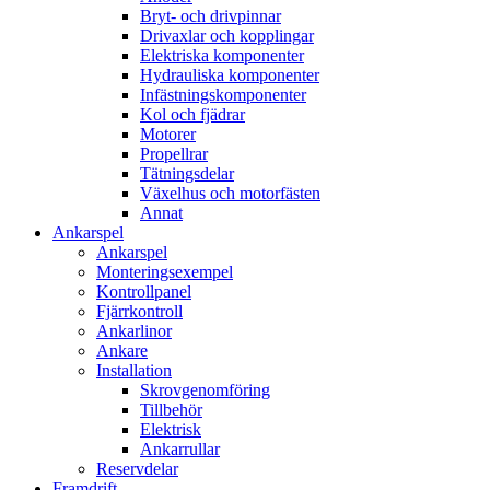
Bryt- och drivpinnar
Drivaxlar och kopplingar
Elektriska komponenter
Hydrauliska komponenter
Infästningskomponenter
Kol och fjädrar
Motorer
Propellrar
Tätningsdelar
Växelhus och motorfästen
Annat
Ankarspel
Ankarspel
Monteringsexempel
Kontrollpanel
Fjärrkontroll
Ankarlinor
Ankare
Installation
Skrovgenomföring
Tillbehör
Elektrisk
Ankarrullar
Reservdelar
Framdrift