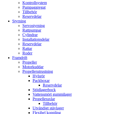
Kontrollsystem
Pumpaggregat
Tillbehör
Reservdelar
Styrning
Servostyrning
Rattpumpar
Cylindrar
Installationsdelar
Reservdelar
Rattar
Roder
Framdrift
Propeller
Motorkuddar
Propellerutrustning
Hylsrör
Packboxar
Reservdelar
Stödlagerbock
Vattensmört gummilager
Propelleraxlar
Tillbehör
Utvändigt stävlager
Flexibel koppling