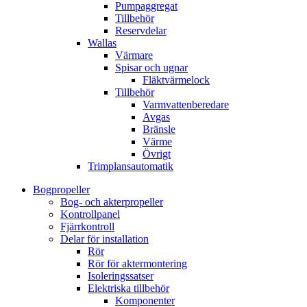
Pumpaggregat
Tillbehör
Reservdelar
Wallas
Värmare
Spisar och ugnar
Fläktvärmelock
Tillbehör
Varmvattenberedare
Avgas
Bränsle
Värme
Övrigt
Trimplansautomatik
Bogpropeller
Bog- och akterpropeller
Kontrollpanel
Fjärrkontroll
Delar för installation
Rör
Rör för aktermontering
Isoleringssatser
Elektriska tillbehör
Komponenter