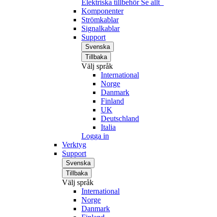
Elektriska tillbehör
Se allt
Komponenter
Strömkablar
Signalkablar
Support
Svenska
Tillbaka
Välj språk
International
Norge
Danmark
Finland
UK
Deutschland
Italia
Logga in
Verktyg
Support
Svenska
Tillbaka
Välj språk
International
Norge
Danmark