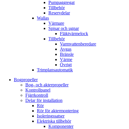
Pumpaggregat
Tillbehör
Reservdelar
Wallas
Värmare
Spisar och ugnar
Fläktvärmelock
Tillbehör
Varmvattenberedare
Avgas
Bränsle
Värme
Övrigt
Trimplansautomatik
Bogpropeller
Bog- och akterpropeller
Kontrollpanel
Fjärrkontroll
Delar för installation
Rör
Rör för aktermontering
Isoleringssatser
Elektriska tillbehör
Komponenter