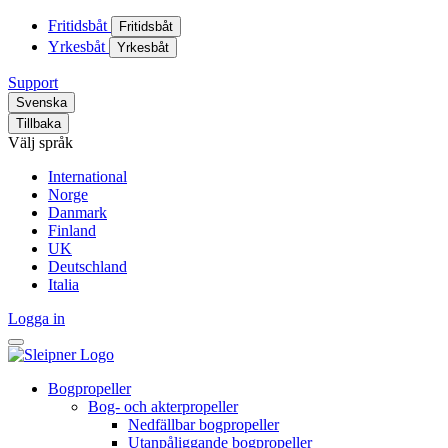
Fritidsbåt
Fritidsbåt
Yrkesbåt
Yrkesbåt
Support
Svenska
Tillbaka
Välj språk
International
Norge
Danmark
Finland
UK
Deutschland
Italia
Logga in
Bogpropeller
Bog- och akterpropeller
Nedfällbar bogpropeller
Utanpåliggande bogpropeller