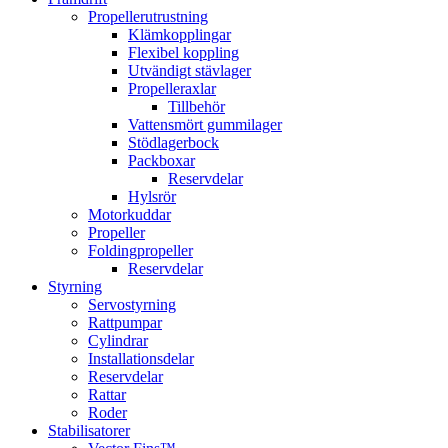
Propellerutrustning
Klämkopplingar
Flexibel koppling
Utvändigt stävlager
Propelleraxlar
Tillbehör
Vattensmört gummilager
Stödlagerbock
Packboxar
Reservdelar
Hylsrör
Motorkuddar
Propeller
Foldingpropeller
Reservdelar
Styrning
Servostyrning
Rattpumpar
Cylindrar
Installationsdelar
Reservdelar
Rattar
Roder
Stabilisatorer