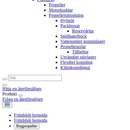
Propeller
Motorkuddar
Propellerutrustning
Hylsrör
Packboxar
Reservdelar
Stödlagerbock
Vattensmört gummilager
Propelleraxlar
Tillbehör
Utvändigt stävlager
Flexibel koppling
Klämkopplingar
Hitta en återförsäljare
Produkt
Fråga en återförsäljare
Fritidsbåt hemsida
Fritidsbåt hemsida
Bogpropeller