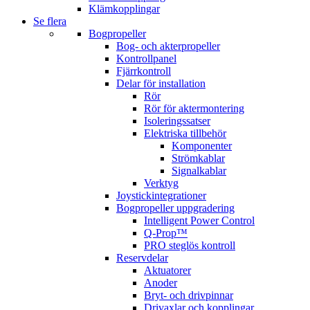
Klämkopplingar
Se flera
Bogpropeller
Bog- och akterpropeller
Kontrollpanel
Fjärrkontroll
Delar för installation
Rör
Rör för aktermontering
Isoleringssatser
Elektriska tillbehör
Komponenter
Strömkablar
Signalkablar
Verktyg
Joystickintegrationer
Bogpropeller uppgradering
Intelligent Power Control
Q-Prop™
PRO steglös kontroll
Reservdelar
Aktuatorer
Anoder
Bryt- och drivpinnar
Drivaxlar och kopplingar