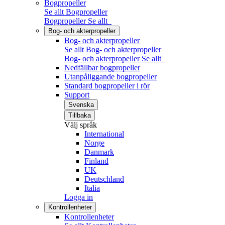
Bogpropeller
Se allt Bogpropeller
Bogpropeller
Se allt
Bog- och akterpropeller
Bog- och akterpropeller
Se allt Bog- och akterpropeller
Bog- och akterpropeller
Se allt
Nedfällbar bogpropeller
Utanpåliggande bogpropeller
Standard bogpropeller i rör
Support
Svenska
Tillbaka
Välj språk
International
Norge
Danmark
Finland
UK
Deutschland
Italia
Logga in
Kontrollenheter
Kontrollenheter