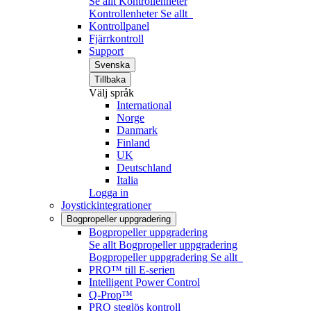
Se allt Kontrollenheter
Kontrollenheter
Se allt
Kontrollpanel
Fjärrkontroll
Support
Svenska
Tillbaka
Välj språk
International
Norge
Danmark
Finland
UK
Deutschland
Italia
Logga in
Joystickintegrationer
Bogpropeller uppgradering
Bogpropeller uppgradering
Se allt Bogpropeller uppgradering
Bogpropeller uppgradering
Se allt
PRO™ till E-serien
Intelligent Power Control
Q-Prop™
PRO steglös kontroll