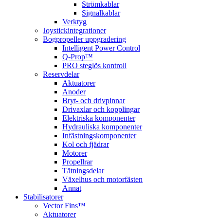
Strömkablar
Signalkablar
Verktyg
Joystickintegrationer
Bogpropeller uppgradering
Intelligent Power Control
Q-Prop™
PRO steglös kontroll
Reservdelar
Aktuatorer
Anoder
Bryt- och drivpinnar
Drivaxlar och kopplingar
Elektriska komponenter
Hydrauliska komponenter
Infästningskomponenter
Kol och fjädrar
Motorer
Propellrar
Tätningsdelar
Växelhus och motorfästen
Annat
Stabilisatorer
Vector Fins™
Aktuatorer