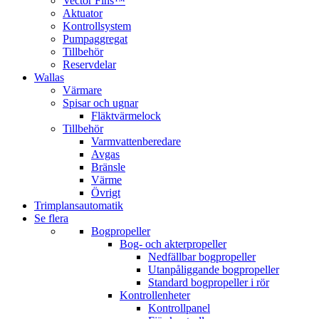
Vector Fins™
Aktuator
Kontrollsystem
Pumpaggregat
Tillbehör
Reservdelar
Wallas
Värmare
Spisar och ugnar
Fläktvärmelock
Tillbehör
Varmvattenberedare
Avgas
Bränsle
Värme
Övrigt
Trimplansautomatik
Se flera
Bogpropeller
Bog- och akterpropeller
Nedfällbar bogpropeller
Utanpåliggande bogpropeller
Standard bogpropeller i rör
Kontrollenheter
Kontrollpanel