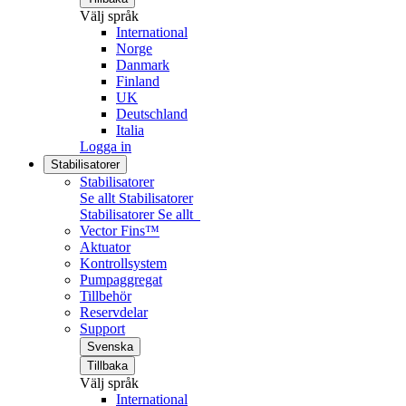
Välj språk
International
Norge
Danmark
Finland
UK
Deutschland
Italia
Logga in
Stabilisatorer
Stabilisatorer
Se allt Stabilisatorer
Stabilisatorer
Se allt
Vector Fins™
Aktuator
Kontrollsystem
Pumpaggregat
Tillbehör
Reservdelar
Support
Svenska
Tillbaka
Välj språk
International