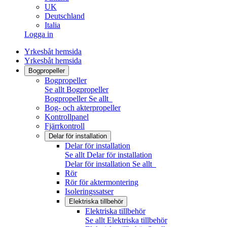
UK
Deutschland
Italia
Logga in
Yrkesbåt hemsida
Yrkesbåt hemsida
Bogpropeller
Bogpropeller
Se allt Bogpropeller
Bogpropeller
Se allt
Bog- och akterpropeller
Kontrollpanel
Fjärrkontroll
Delar för installation
Delar för installation
Se allt Delar för installation
Delar för installation
Se allt
Rör
Rör för aktermontering
Isoleringssatser
Elektriska tillbehör
Elektriska tillbehör
Se allt Elektriska tillbehör