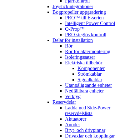
Fjärrkontroll
Joystickintegrationer
Bogpropeller uppgradering
PRO™ till E-serien
Intelligent Power Control
Q-Prop™
PRO steglös kontroll
Delar för installation
Rör
Rör för aktermontering
Isoleringssatser
Elektriska tillbehör
Komponenter
Strömkablar
Signalkablar
Utanpåliggande enheter
Nedfällbara enheter
Verktyg
Reservdelar
Ladda ned Side-Power
reservdelslista
Aktuatorer
Anoder
Bryt- och drivpinnar
Drivaxlar och kopplingar