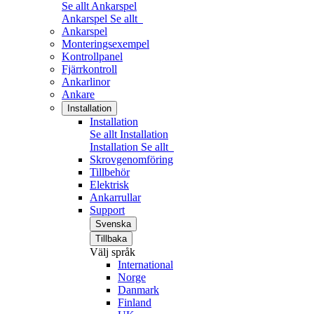
Se allt Ankarspel
Ankarspel
Se allt
Ankarspel
Monteringsexempel
Kontrollpanel
Fjärrkontroll
Ankarlinor
Ankare
Installation
Installation
Se allt Installation
Installation
Se allt
Skrovgenomföring
Tillbehör
Elektrisk
Ankarrullar
Support
Svenska
Tillbaka
Välj språk
International
Norge
Danmark
Finland