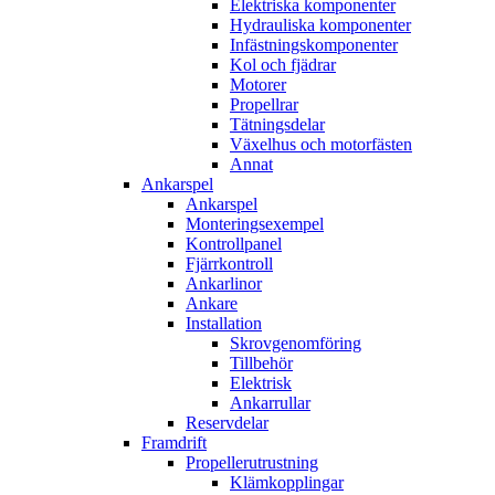
Elektriska komponenter
Hydrauliska komponenter
Infästningskomponenter
Kol och fjädrar
Motorer
Propellrar
Tätningsdelar
Växelhus och motorfästen
Annat
Ankarspel
Ankarspel
Monteringsexempel
Kontrollpanel
Fjärrkontroll
Ankarlinor
Ankare
Installation
Skrovgenomföring
Tillbehör
Elektrisk
Ankarrullar
Reservdelar
Framdrift
Propellerutrustning
Klämkopplingar