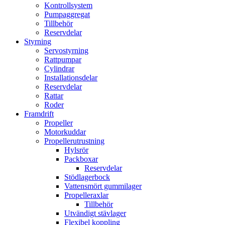
Kontrollsystem
Pumpaggregat
Tillbehör
Reservdelar
Styrning
Servostyrning
Rattpumpar
Cylindrar
Installationsdelar
Reservdelar
Rattar
Roder
Framdrift
Propeller
Motorkuddar
Propellerutrustning
Hylsrör
Packboxar
Reservdelar
Stödlagerbock
Vattensmört gummilager
Propelleraxlar
Tillbehör
Utvändigt stävlager
Flexibel koppling