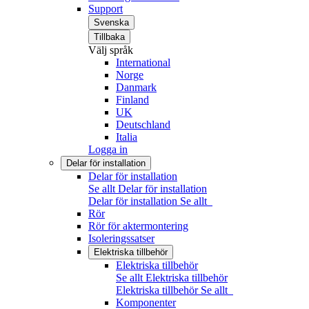
Support
Svenska
Tillbaka
Välj språk
International
Norge
Danmark
Finland
UK
Deutschland
Italia
Logga in
Delar för installation
Delar för installation
Se allt Delar för installation
Delar för installation
Se allt
Rör
Rör för aktermontering
Isoleringssatser
Elektriska tillbehör
Elektriska tillbehör
Se allt Elektriska tillbehör
Elektriska tillbehör
Se allt
Komponenter