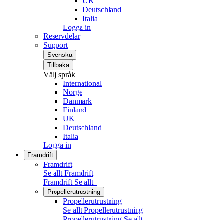
UK
Deutschland
Italia
Logga in
Reservdelar
Support
Svenska
Tillbaka
Välj språk
International
Norge
Danmark
Finland
UK
Deutschland
Italia
Logga in
Framdrift
Framdrift
Se allt Framdrift
Framdrift
Se allt
Propellerutrustning
Propellerutrustning
Se allt Propellerutrustning
Propellerutrustning
Se allt