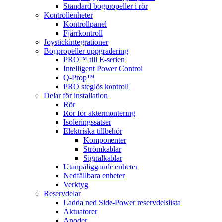
Standard bogpropeller i rör
Kontrollenheter
Kontrollpanel
Fjärrkontroll
Joystickintegrationer
Bogpropeller uppgradering
PRO™ till E-serien
Intelligent Power Control
Q-Prop™
PRO steglös kontroll
Delar för installation
Rör
Rör för aktermontering
Isoleringssatser
Elektriska tillbehör
Komponenter
Strömkablar
Signalkablar
Utanpåliggande enheter
Nedfällbara enheter
Verktyg
Reservdelar
Ladda ned Side-Power reservdelslista
Aktuatorer
Anoder