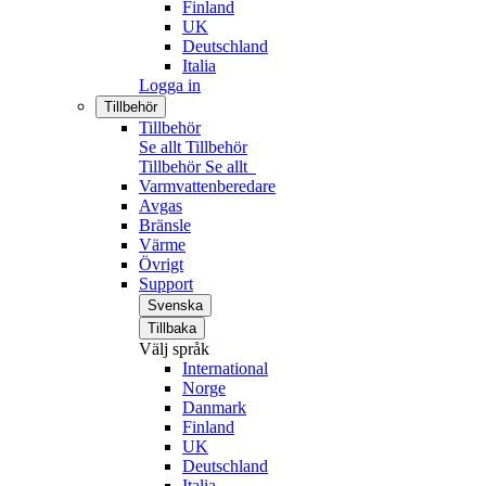
Finland
UK
Deutschland
Italia
Logga in
Tillbehör
Tillbehör
Se allt Tillbehör
Tillbehör
Se allt
Varmvattenberedare
Avgas
Bränsle
Värme
Övrigt
Support
Svenska
Tillbaka
Välj språk
International
Norge
Danmark
Finland
UK
Deutschland
Italia