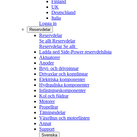
Finland
UK
Deutschland
Italia
Logga in
Reservdelar
Reservdelar
Se allt Reservdelar
Reservdelar
Se allt
Ladda ned Side-Power reservdelslista
Aktuatorer
Anoder
Bryt- och drivpinnar
Drivaxlar och kopplingar
Elektriska komponenter
Hydrauliska komponenter
Infästningskomponenter
Kol och fjädrar
Motorer
Propellrar
Tätningsdelar
Växelhus och motorfästen
Annat
Support
Svenska