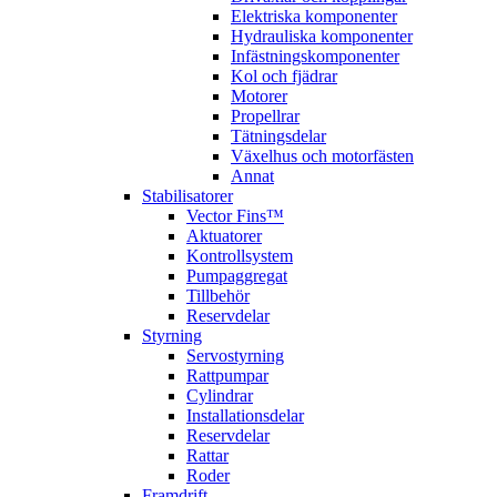
Elektriska komponenter
Hydrauliska komponenter
Infästningskomponenter
Kol och fjädrar
Motorer
Propellrar
Tätningsdelar
Växelhus och motorfästen
Annat
Stabilisatorer
Vector Fins™
Aktuatorer
Kontrollsystem
Pumpaggregat
Tillbehör
Reservdelar
Styrning
Servostyrning
Rattpumpar
Cylindrar
Installationsdelar
Reservdelar
Rattar
Roder
Framdrift