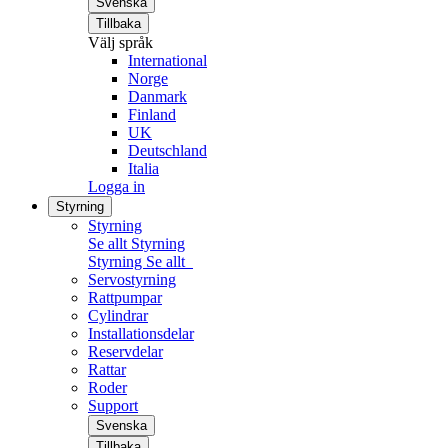
Svenska
Tillbaka
Välj språk
International
Norge
Danmark
Finland
UK
Deutschland
Italia
Logga in
Styrning
Styrning
Se allt Styrning
Styrning
Se allt
Servostyrning
Rattpumpar
Cylindrar
Installationsdelar
Reservdelar
Rattar
Roder
Support
Svenska
Tillbaka