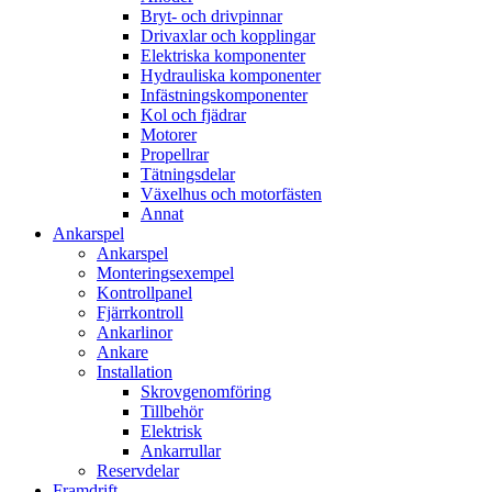
Bryt- och drivpinnar
Drivaxlar och kopplingar
Elektriska komponenter
Hydrauliska komponenter
Infästningskomponenter
Kol och fjädrar
Motorer
Propellrar
Tätningsdelar
Växelhus och motorfästen
Annat
Ankarspel
Ankarspel
Monteringsexempel
Kontrollpanel
Fjärrkontroll
Ankarlinor
Ankare
Installation
Skrovgenomföring
Tillbehör
Elektrisk
Ankarrullar
Reservdelar
Framdrift