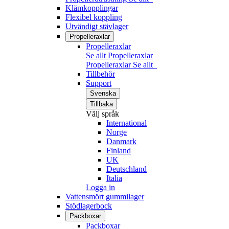
Klämkopplingar
Flexibel koppling
Utvändigt stävlager
Propelleraxlar
Propelleraxlar
Se allt Propelleraxlar
Propelleraxlar
Se allt
Tillbehör
Support
Svenska
Tillbaka
Välj språk
International
Norge
Danmark
Finland
UK
Deutschland
Italia
Logga in
Vattensmört gummilager
Stödlagerbock
Packboxar
Packboxar