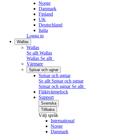
Norge
Danmark
Finland
UK
Deutschland
Italia
Logga in
Wallas
Wallas
Se allt Wallas
Wallas
Se allt
Värmare
Spisar och ugnar
Spisar och ugnar
Se allt Spisar och ugnar
Spisar och ugnar
Se allt
Fläktvärmelock
Support
Svenska
Tillbaka
Välj språk
International
Norge
Danmark