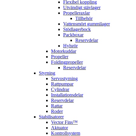
Flexibel koppling
Utvändigt stävlager
Propelleraxlar
Tillbehör
Vattensmört gummilager
Stödlagerbock
Packboxar
Reservdelar
Hylsrör
Motorkuddar
Propeller
Foldingpropeller
Reservdelar
Styrning
Servostyrning
Rattpumpar
Cylindrar
Installationsdelar
Reservdelar
Rattar
Roder
Stabilisatorer
Vector Fins™
Aktuator
Kontrollsystem