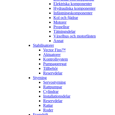
Elektriska komponenter
Hydrauliska komponenter
Infästningskomponenter
Kol och fjädrar
Motorer
Propellrar
Tätningsdelar
Växelhus och motorfästen
Annat
Stabilisatorer
Vector Fins™
Aktuatorer
Kontrollsystem
Pumpaggregat
Tillbehör
Reservdelar
Styrning
Servostyrning
Rattpumpar
Cylindrar
Installationsdelar
Reservdelar
Rattar
Roder
Framdrift