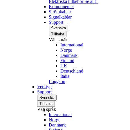
Elektriska tillbehör
Se allt
Komponenter
Strömkablar
Signalkablar
Support
Svenska
Tillbaka
Välj språk
International
Norge
Danmark
Finland
UK
Deutschland
Italia
Logga in
Verktyg
Support
Svenska
Tillbaka
Välj språk
International
Norge
Danmark