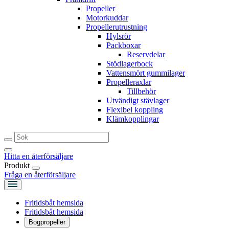
Propeller
Motorkuddar
Propellerutrustning
Hylsrör
Packboxar
Reservdelar
Stödlagerbock
Vattensmört gummilager
Propelleraxlar
Tillbehör
Utvändigt stävlager
Flexibel koppling
Klämkopplingar
Hitta en återförsäljare
Produkt
Fråga en återförsäljare
Fritidsbåt hemsida
Fritidsbåt hemsida
Bogpropeller