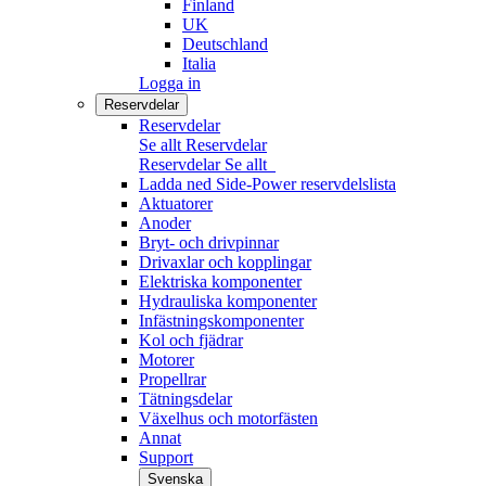
Finland
UK
Deutschland
Italia
Logga in
Reservdelar
Reservdelar
Se allt Reservdelar
Reservdelar
Se allt
Ladda ned Side-Power reservdelslista
Aktuatorer
Anoder
Bryt- och drivpinnar
Drivaxlar och kopplingar
Elektriska komponenter
Hydrauliska komponenter
Infästningskomponenter
Kol och fjädrar
Motorer
Propellrar
Tätningsdelar
Växelhus och motorfästen
Annat
Support
Svenska