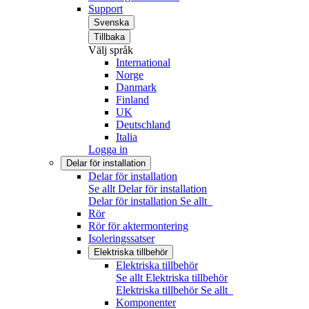
Support
Svenska
Tillbaka
Välj språk
International
Norge
Danmark
Finland
UK
Deutschland
Italia
Logga in
Delar för installation
Delar för installation
Se allt Delar för installation
Delar för installation
Se allt
Rör
Rör för aktermontering
Isoleringssatser
Elektriska tillbehör
Elektriska tillbehör
Se allt Elektriska tillbehör
Elektriska tillbehör
Se allt
Komponenter