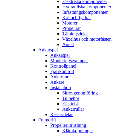
Elektriska komponenter
Hydrauliska komponenter
Infästningskomponenter
Kol och fjädrar
Motorer
Propellrar
Tätningsdelar
Växelhus och motorfästen
Annat
Ankarspel
Ankarspel
Monteringsexempel
Kontrollpanel
Fjärrkontroll
Ankarlinor
Ankare
Installation
Skrovgenomföring
Tillbehör
Elektrisk
Ankarrullar
Reservdelar
Framdrift
Propellerutrustning
Klämkopplingar