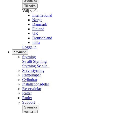
Svenska
Tillbaka
Välj språk
International
Norge
Danmark
Finland
UK
Deutschland
Italia
Logga in
Styrning
Styrning
Se allt Styrning
Styrning
Se allt
Servostyrning
Rattpumpar
Cylindrar
Installationsdelar
Reservdelar
Rattar
Roder
Support
Svenska
Tillbaka