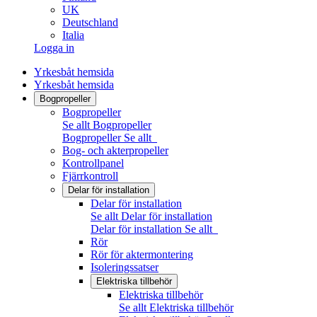
UK
Deutschland
Italia
Logga in
Yrkesbåt hemsida
Yrkesbåt hemsida
Bogpropeller
Bogpropeller
Se allt Bogpropeller
Bogpropeller
Se allt
Bog- och akterpropeller
Kontrollpanel
Fjärrkontroll
Delar för installation
Delar för installation
Se allt Delar för installation
Delar för installation
Se allt
Rör
Rör för aktermontering
Isoleringssatser
Elektriska tillbehör
Elektriska tillbehör
Se allt Elektriska tillbehör