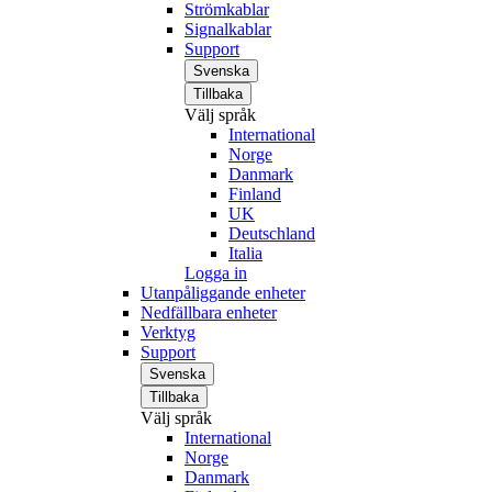
Strömkablar
Signalkablar
Support
Svenska
Tillbaka
Välj språk
International
Norge
Danmark
Finland
UK
Deutschland
Italia
Logga in
Utanpåliggande enheter
Nedfällbara enheter
Verktyg
Support
Svenska
Tillbaka
Välj språk
International
Norge
Danmark