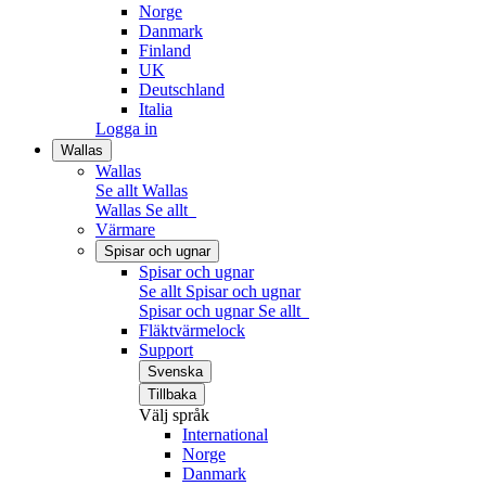
Norge
Danmark
Finland
UK
Deutschland
Italia
Logga in
Wallas
Wallas
Se allt Wallas
Wallas
Se allt
Värmare
Spisar och ugnar
Spisar och ugnar
Se allt Spisar och ugnar
Spisar och ugnar
Se allt
Fläktvärmelock
Support
Svenska
Tillbaka
Välj språk
International
Norge
Danmark