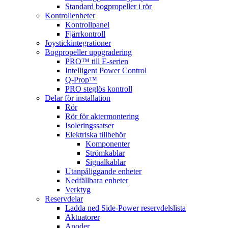
Standard bogpropeller i rör
Kontrollenheter
Kontrollpanel
Fjärrkontroll
Joystickintegrationer
Bogpropeller uppgradering
PRO™ till E-serien
Intelligent Power Control
Q-Prop™
PRO steglös kontroll
Delar för installation
Rör
Rör för aktermontering
Isoleringssatser
Elektriska tillbehör
Komponenter
Strömkablar
Signalkablar
Utanpåliggande enheter
Nedfällbara enheter
Verktyg
Reservdelar
Ladda ned Side-Power reservdelslista
Aktuatorer
Anoder