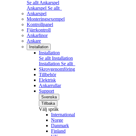
Se allt Ankarspel
Ankarspel
Se allt
Ankarspel
Monteringsexempel
Kontrollpanel
Fjärrkontroll
Ankarlinor
Ankare
Installation
Installation
Se allt Installation
Installation
Se allt
Skrovgenomföring
Tillbehör
Elektrisk
Ankarrullar
Support
Svenska
Tillbaka
Välj språk
International
Norge
Danmark
Finland