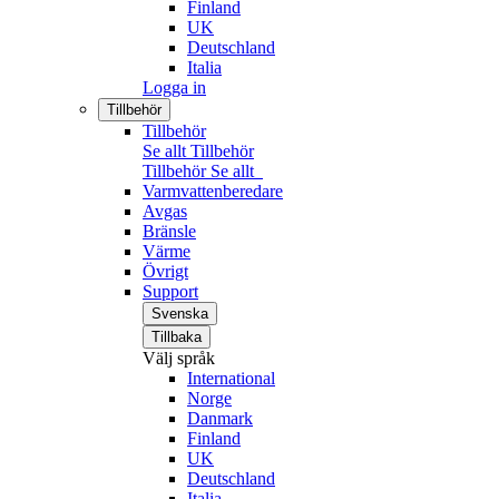
Finland
UK
Deutschland
Italia
Logga in
Tillbehör
Tillbehör
Se allt Tillbehör
Tillbehör
Se allt
Varmvattenberedare
Avgas
Bränsle
Värme
Övrigt
Support
Svenska
Tillbaka
Välj språk
International
Norge
Danmark
Finland
UK
Deutschland
Italia