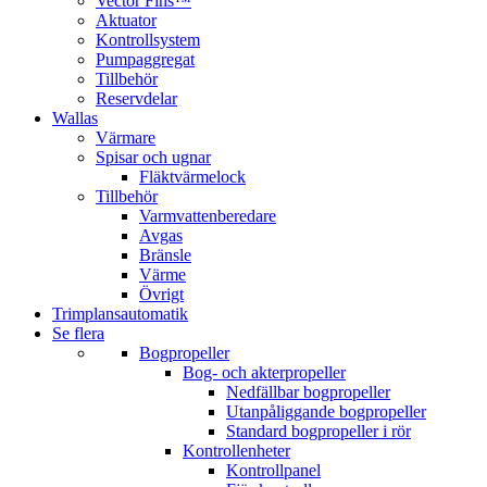
Vector Fins™
Aktuator
Kontrollsystem
Pumpaggregat
Tillbehör
Reservdelar
Wallas
Värmare
Spisar och ugnar
Fläktvärmelock
Tillbehör
Varmvattenberedare
Avgas
Bränsle
Värme
Övrigt
Trimplansautomatik
Se flera
Bogpropeller
Bog- och akterpropeller
Nedfällbar bogpropeller
Utanpåliggande bogpropeller
Standard bogpropeller i rör
Kontrollenheter
Kontrollpanel