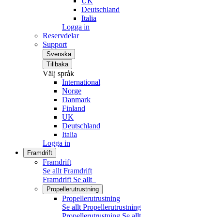
UK
Deutschland
Italia
Logga in
Reservdelar
Support
Svenska
Tillbaka
Välj språk
International
Norge
Danmark
Finland
UK
Deutschland
Italia
Logga in
Framdrift
Framdrift
Se allt Framdrift
Framdrift
Se allt
Propellerutrustning
Propellerutrustning
Se allt Propellerutrustning
Propellerutrustning
Se allt