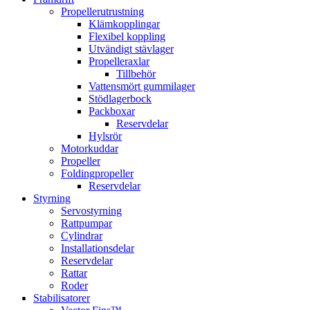
Propellerutrustning
Klämkopplingar
Flexibel koppling
Utvändigt stävlager
Propelleraxlar
Tillbehör
Vattensmört gummilager
Stödlagerbock
Packboxar
Reservdelar
Hylsrör
Motorkuddar
Propeller
Foldingpropeller
Reservdelar
Styrning
Servostyrning
Rattpumpar
Cylindrar
Installationsdelar
Reservdelar
Rattar
Roder
Stabilisatorer