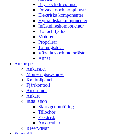
Bryt- och drivpinnar
Drivaxlar och kopplingar
Elektriska komponenter
Hydrauliska komponenter
Infästningskomponenter
Kol och fjädrar
Motorer
Propellrar
Tätningsdelar
Växelhus och motorfästen
Annat
Ankarspel
Ankarspel
Monteringsexempel
Kontrollpanel
Fjärrkontroll
Ankarlinor
Ankare
Installation
Skrovgenomföring
Tillbehör
Elektrisk
Ankarrullar
Reservdelar
Framdrift