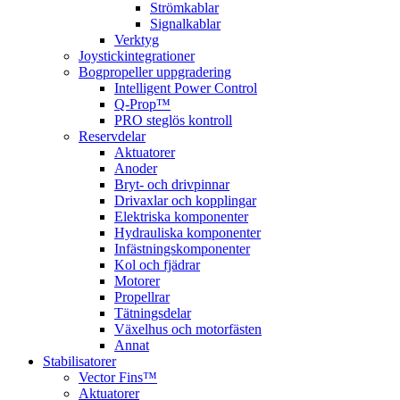
Strömkablar
Signalkablar
Verktyg
Joystickintegrationer
Bogpropeller uppgradering
Intelligent Power Control
Q-Prop™
PRO steglös kontroll
Reservdelar
Aktuatorer
Anoder
Bryt- och drivpinnar
Drivaxlar och kopplingar
Elektriska komponenter
Hydrauliska komponenter
Infästningskomponenter
Kol och fjädrar
Motorer
Propellrar
Tätningsdelar
Växelhus och motorfästen
Annat
Stabilisatorer
Vector Fins™
Aktuatorer