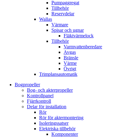
Pumpaggregat
Tillbehör
Reservdelar
Wallas
Värmare
Spisar och ugnar
Fläktvärmelock
Tillbehör
Varmvattenberedare
Avgas
Bränsle
Värme
Övrigt
Trimplansautomatik
Bogpropeller
Bog- och akterpropeller
Kontrollpanel
Fjärrkontroll
Delar för installation
Rör
Rör för aktermontering
Isoleringssatser
Elektriska tillbehör
Komponenter