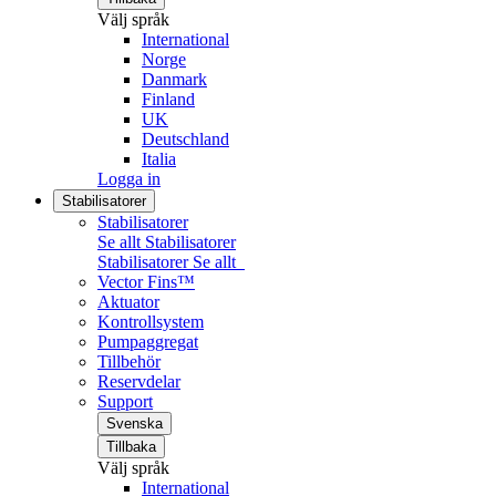
Välj språk
International
Norge
Danmark
Finland
UK
Deutschland
Italia
Logga in
Stabilisatorer
Stabilisatorer
Se allt Stabilisatorer
Stabilisatorer
Se allt
Vector Fins™
Aktuator
Kontrollsystem
Pumpaggregat
Tillbehör
Reservdelar
Support
Svenska
Tillbaka
Välj språk
International