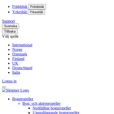
Fritidsbåt
Fritidsbåt
Yrkesbåt
Yrkesbåt
Support
Svenska
Tillbaka
Välj språk
International
Norge
Danmark
Finland
UK
Deutschland
Italia
Logga in
Bogpropeller
Bog- och akterpropeller
Nedfällbar bogpropeller
Utanpåliggande bogpropeller