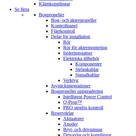
Klämkopplingar
Se flera
Bogpropeller
Bog- och akterpropeller
Kontrollpanel
Fjärrkontroll
Delar för installation
Rör
Rör för aktermontering
Isoleringssatser
Elektriska tillbehör
Komponenter
Strömkablar
Signalkablar
Verktyg
Joystickintegrationer
Bogpropeller uppgradering
Intelligent Power Control
Q-Prop™
PRO steglös kontroll
Reservdelar
Aktuatorer
Anoder
Bryt- och drivpinnar
Drivaxlar och kopplingar