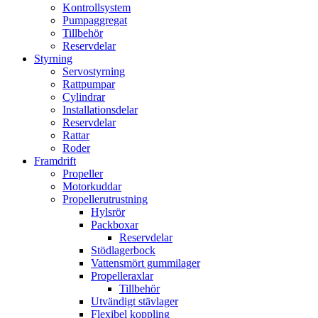
Kontrollsystem
Pumpaggregat
Tillbehör
Reservdelar
Styrning
Servostyrning
Rattpumpar
Cylindrar
Installationsdelar
Reservdelar
Rattar
Roder
Framdrift
Propeller
Motorkuddar
Propellerutrustning
Hylsrör
Packboxar
Reservdelar
Stödlagerbock
Vattensmört gummilager
Propelleraxlar
Tillbehör
Utvändigt stävlager
Flexibel koppling