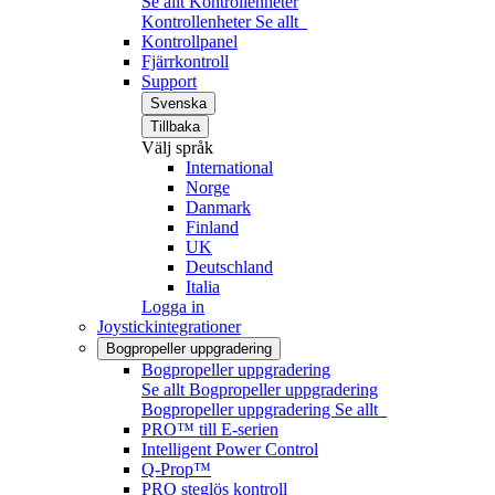
Se allt Kontrollenheter
Kontrollenheter
Se allt
Kontrollpanel
Fjärrkontroll
Support
Svenska
Tillbaka
Välj språk
International
Norge
Danmark
Finland
UK
Deutschland
Italia
Logga in
Joystickintegrationer
Bogpropeller uppgradering
Bogpropeller uppgradering
Se allt Bogpropeller uppgradering
Bogpropeller uppgradering
Se allt
PRO™ till E-serien
Intelligent Power Control
Q-Prop™
PRO steglös kontroll