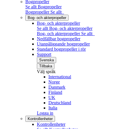
Bogpropeller
Se allt Bogpropeller
Bogpropeller
Se allt
Bog- och akterpropeller
Bog- och akterpropeller
Se allt Bog- och akterpropeller
Bog- och akterpropeller
Se allt
Nedfällbar bogpropeller
Utanpåliggande bogpropeller
Standard bogpropeller i rör
Support
Svenska
Tillbaka
Välj språk
International
Norge
Danmark
Finland
UK
Deutschland
Italia
Logga in
Kontrollenheter
Kontrollenheter