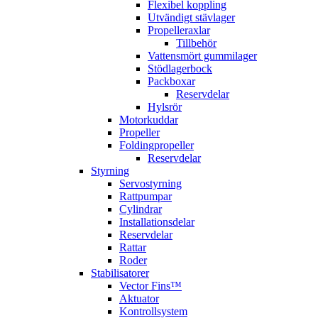
Flexibel koppling
Utvändigt stävlager
Propelleraxlar
Tillbehör
Vattensmört gummilager
Stödlagerbock
Packboxar
Reservdelar
Hylsrör
Motorkuddar
Propeller
Foldingpropeller
Reservdelar
Styrning
Servostyrning
Rattpumpar
Cylindrar
Installationsdelar
Reservdelar
Rattar
Roder
Stabilisatorer
Vector Fins™
Aktuator
Kontrollsystem