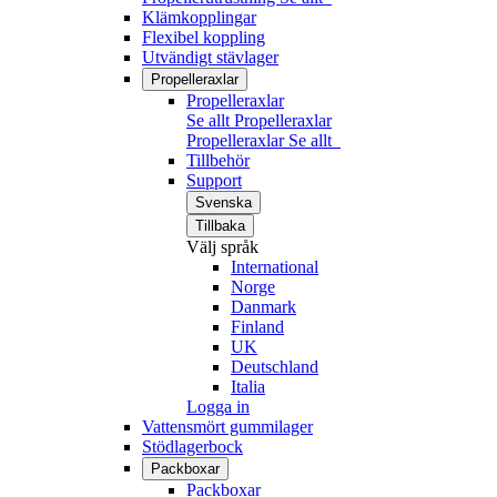
Klämkopplingar
Flexibel koppling
Utvändigt stävlager
Propelleraxlar
Propelleraxlar
Se allt Propelleraxlar
Propelleraxlar
Se allt
Tillbehör
Support
Svenska
Tillbaka
Välj språk
International
Norge
Danmark
Finland
UK
Deutschland
Italia
Logga in
Vattensmört gummilager
Stödlagerbock
Packboxar
Packboxar