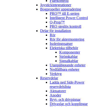
Fjärrkontroll
Joystickintegrationer
Bogpropeller uppgradering
PRO™ till E-serien
Intelligent Power Control
Q-Prop™
PRO steglös kontroll
Delar för installation
Rör
Rör för aktermontering
Isoleringssatser
Elektriska tillbehör
Komponenter
Strömkablar
Signalkablar
Utanpåliggande enheter
Nedfällbara enheter
Verktyg
Reservdelar
Ladda ned Side-Power
reservdelslista
Aktuatorer
Anoder
Bryt- och drivpinnar
Drivaxlar och kopplingar