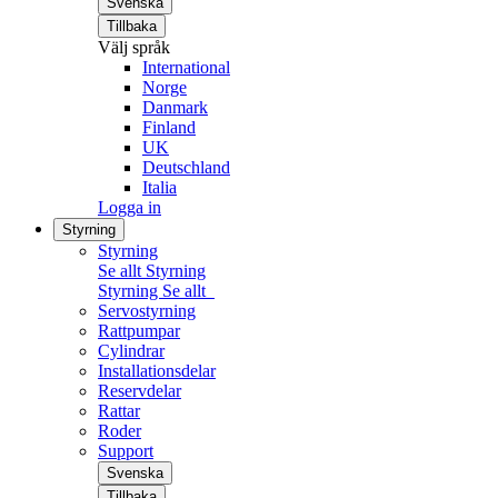
Svenska
Tillbaka
Välj språk
International
Norge
Danmark
Finland
UK
Deutschland
Italia
Logga in
Styrning
Styrning
Se allt Styrning
Styrning
Se allt
Servostyrning
Rattpumpar
Cylindrar
Installationsdelar
Reservdelar
Rattar
Roder
Support
Svenska
Tillbaka