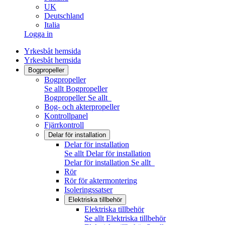
UK
Deutschland
Italia
Logga in
Yrkesbåt hemsida
Yrkesbåt hemsida
Bogpropeller
Bogpropeller
Se allt Bogpropeller
Bogpropeller
Se allt
Bog- och akterpropeller
Kontrollpanel
Fjärrkontroll
Delar för installation
Delar för installation
Se allt Delar för installation
Delar för installation
Se allt
Rör
Rör för aktermontering
Isoleringssatser
Elektriska tillbehör
Elektriska tillbehör
Se allt Elektriska tillbehör