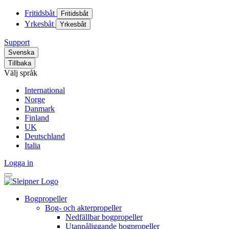
Fritidsbåt
Fritidsbåt
Yrkesbåt
Yrkesbåt
Support
Svenska
Tillbaka
Välj språk
International
Norge
Danmark
Finland
UK
Deutschland
Italia
Logga in
Bogpropeller
Bog- och akterpropeller
Nedfällbar bogpropeller
Utanpåliggande bogpropeller