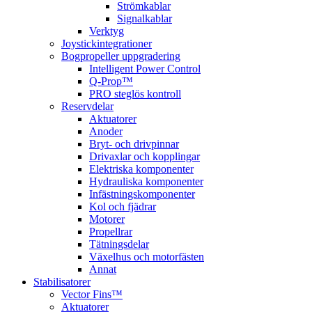
Strömkablar
Signalkablar
Verktyg
Joystickintegrationer
Bogpropeller uppgradering
Intelligent Power Control
Q-Prop™
PRO steglös kontroll
Reservdelar
Aktuatorer
Anoder
Bryt- och drivpinnar
Drivaxlar och kopplingar
Elektriska komponenter
Hydrauliska komponenter
Infästningskomponenter
Kol och fjädrar
Motorer
Propellrar
Tätningsdelar
Växelhus och motorfästen
Annat
Stabilisatorer
Vector Fins™
Aktuatorer