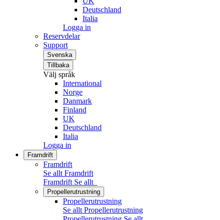
UK
Deutschland
Italia
Logga in
Reservdelar
Support
Svenska
Tillbaka
Välj språk
International
Norge
Danmark
Finland
UK
Deutschland
Italia
Logga in
Framdrift
Framdrift
Se allt Framdrift
Framdrift
Se allt
Propellerutrustning
Propellerutrustning
Se allt Propellerutrustning
Propellerutrustning
Se allt