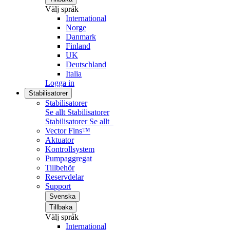
Välj språk
International
Norge
Danmark
Finland
UK
Deutschland
Italia
Logga in
Stabilisatorer
Stabilisatorer
Se allt Stabilisatorer
Stabilisatorer
Se allt
Vector Fins™
Aktuator
Kontrollsystem
Pumpaggregat
Tillbehör
Reservdelar
Support
Svenska
Tillbaka
Välj språk
International