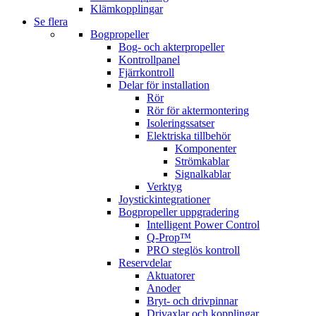
Klämkopplingar
Se flera
Bogpropeller
Bog- och akterpropeller
Kontrollpanel
Fjärrkontroll
Delar för installation
Rör
Rör för aktermontering
Isoleringssatser
Elektriska tillbehör
Komponenter
Strömkablar
Signalkablar
Verktyg
Joystickintegrationer
Bogpropeller uppgradering
Intelligent Power Control
Q-Prop™
PRO steglös kontroll
Reservdelar
Aktuatorer
Anoder
Bryt- och drivpinnar
Drivaxlar och kopplingar