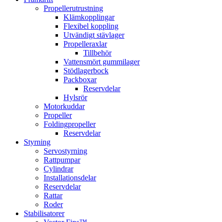
Propellerutrustning
Klämkopplingar
Flexibel koppling
Utvändigt stävlager
Propelleraxlar
Tillbehör
Vattensmört gummilager
Stödlagerbock
Packboxar
Reservdelar
Hylsrör
Motorkuddar
Propeller
Foldingpropeller
Reservdelar
Styrning
Servostyrning
Rattpumpar
Cylindrar
Installationsdelar
Reservdelar
Rattar
Roder
Stabilisatorer