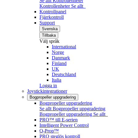
Se allt Kontrollenheter
Kontrollenheter
Se allt
Kontrollpanel
Fjärrkontroll
Support
Svenska
Tillbaka
Välj språk
International
Norge
Danmark
Finland
UK
Deutschland
Italia
Logga in
Joystickintegrationer
Bogpropeller uppgradering
Bogpropeller uppgradering
Se allt Bogpropeller uppgradering
Bogpropeller uppgradering
Se allt
PRO™ till E-serien
Intelligent Power Control
Q-Prop™
PRO steglös kontroll