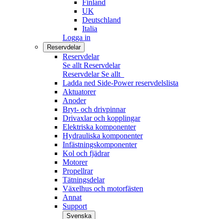
Finland
UK
Deutschland
Italia
Logga in
Reservdelar
Reservdelar
Se allt Reservdelar
Reservdelar
Se allt
Ladda ned Side-Power reservdelslista
Aktuatorer
Anoder
Bryt- och drivpinnar
Drivaxlar och kopplingar
Elektriska komponenter
Hydrauliska komponenter
Infästningskomponenter
Kol och fjädrar
Motorer
Propellrar
Tätningsdelar
Växelhus och motorfästen
Annat
Support
Svenska