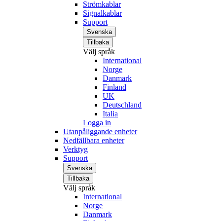
Strömkablar
Signalkablar
Support
Svenska
Tillbaka
Välj språk
International
Norge
Danmark
Finland
UK
Deutschland
Italia
Logga in
Utanpåliggande enheter
Nedfällbara enheter
Verktyg
Support
Svenska
Tillbaka
Välj språk
International
Norge
Danmark