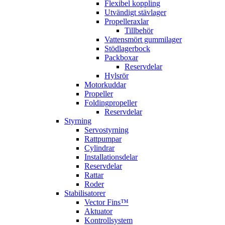
Flexibel koppling
Utvändigt stävlager
Propelleraxlar
Tillbehör
Vattensmört gummilager
Stödlagerbock
Packboxar
Reservdelar
Hylsrör
Motorkuddar
Propeller
Foldingpropeller
Reservdelar
Styrning
Servostyrning
Rattpumpar
Cylindrar
Installationsdelar
Reservdelar
Rattar
Roder
Stabilisatorer
Vector Fins™
Aktuator
Kontrollsystem