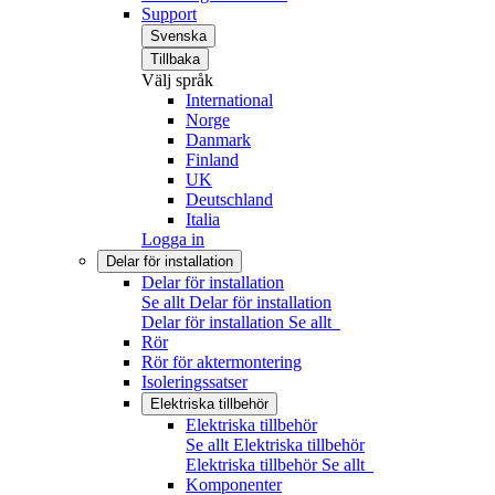
Support
Svenska
Tillbaka
Välj språk
International
Norge
Danmark
Finland
UK
Deutschland
Italia
Logga in
Delar för installation
Delar för installation
Se allt Delar för installation
Delar för installation
Se allt
Rör
Rör för aktermontering
Isoleringssatser
Elektriska tillbehör
Elektriska tillbehör
Se allt Elektriska tillbehör
Elektriska tillbehör
Se allt
Komponenter