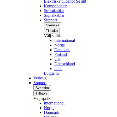
Elektriska tillbehör
Se allt
Komponenter
Strömkablar
Signalkablar
Support
Svenska
Tillbaka
Välj språk
International
Norge
Danmark
Finland
UK
Deutschland
Italia
Logga in
Verktyg
Support
Svenska
Tillbaka
Välj språk
International
Norge
Danmark