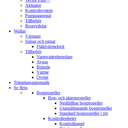
Vector Fins™
Aktuator
Kontrollsystem
Pumpaggregat
Tillbehör
Reservdelar
Wallas
Värmare
Spisar och ugnar
Fläktvärmelock
Tillbehör
Varmvattenberedare
Avgas
Bränsle
Värme
Övrigt
Trimplansautomatik
Se flera
Bogpropeller
Bog- och akterpropeller
Nedfällbar bogpropeller
Utanpåliggande bogpropeller
Standard bogpropeller i rör
Kontrollenheter
Kontrollpanel