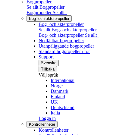
Bogpropeller
Se allt Bogpropeller
Bogpropeller
Se allt
Bog- och akterpropeller
Bog- och akterpropeller
Se allt Bog- och akterpropeller
Bog- och akterpropeller
Se allt
Nedfällbar bogpropeller
Utanpåliggande bogpropeller
Standard bogpropeller i rör
Support
Svenska
Tillbaka
Välj språk
International
Norge
Danmark
Finland
UK
Deutschland
Italia
Logga in
Kontrollenheter
Kontrollenheter