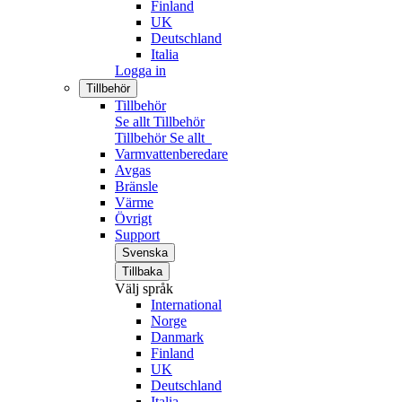
Finland
UK
Deutschland
Italia
Logga in
Tillbehör
Tillbehör
Se allt Tillbehör
Tillbehör
Se allt
Varmvattenberedare
Avgas
Bränsle
Värme
Övrigt
Support
Svenska
Tillbaka
Välj språk
International
Norge
Danmark
Finland
UK
Deutschland
Italia