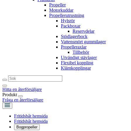
Propeller
Motorkuddar
Propellerutrustning
Hylsrör
Packboxar
Reservdelar
Stödlagerbock
Vattensmört gummilager
Propelleraxlar
Tillbehör
Utvändigt stävlager
Flexibel koppling
Klämkopplingar
Hitta en återförsäljare
Produkt
Fråga en återförsäljare
Fritidsbåt hemsida
Fritidsbåt hemsida
Bogpropeller