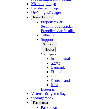
Klämkopplingar
Flexibel koppling
Utvändigt stävlager
Propelleraxlar
Propelleraxlar
Se allt Propelleraxlar
Propelleraxlar
Se allt
Tillbehör
Support
Svenska
Tillbaka
Välj språk
International
Norge
Danmark
Finland
UK
Deutschland
Italia
Logga in
Vattensmört gummilager
Stödlagerbock
Packboxar
Packboxar