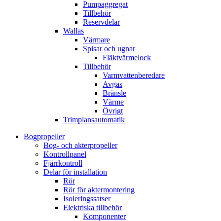
Pumpaggregat
Tillbehör
Reservdelar
Wallas
Värmare
Spisar och ugnar
Fläktvärmelock
Tillbehör
Varmvattenberedare
Avgas
Bränsle
Värme
Övrigt
Trimplansautomatik
Bogpropeller
Bog- och akterpropeller
Kontrollpanel
Fjärrkontroll
Delar för installation
Rör
Rör för aktermontering
Isoleringssatser
Elektriska tillbehör
Komponenter