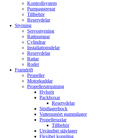
Kontrollsystem
Pumpaggregat
Tillbehör
Reservdelar
Styrning
Servostyrning
Rattpumpar
Cylindrar
Installationsdelar
Reservdelar
Rattar
Roder
Framdrift
Propeller
Motorkuddar
Propellerutrustning
Hylsrör
Packboxar
Reservdelar
Stödlagerbock
Vattensmört gummilager
Propelleraxlar
Tillbehör
Utvändigt stävlager
Flexibel koppling