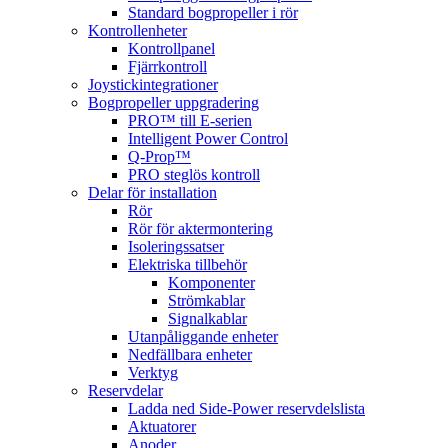
Standard bogpropeller i rör
Kontrollenheter
Kontrollpanel
Fjärrkontroll
Joystickintegrationer
Bogpropeller uppgradering
PRO™ till E-serien
Intelligent Power Control
Q-Prop™
PRO steglös kontroll
Delar för installation
Rör
Rör för aktermontering
Isoleringssatser
Elektriska tillbehör
Komponenter
Strömkablar
Signalkablar
Utanpåliggande enheter
Nedfällbara enheter
Verktyg
Reservdelar
Ladda ned Side-Power reservdelslista
Aktuatorer
Anoder