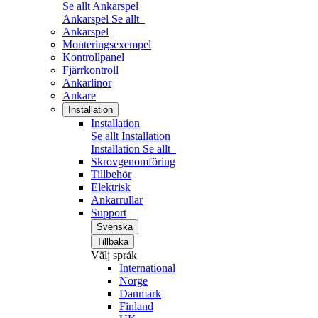
Se allt Ankarspel
Ankarspel
Se allt
Ankarspel
Monteringsexempel
Kontrollpanel
Fjärrkontroll
Ankarlinor
Ankare
Installation
Installation
Se allt Installation
Installation
Se allt
Skrovgenomföring
Tillbehör
Elektrisk
Ankarrullar
Support
Svenska
Tillbaka
Välj språk
International
Norge
Danmark
Finland