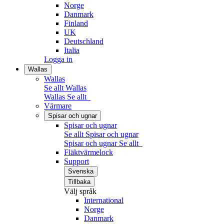
Norge
Danmark
Finland
UK
Deutschland
Italia
Logga in
Wallas
Wallas
Se allt Wallas
Wallas
Se allt
Värmare
Spisar och ugnar
Spisar och ugnar
Se allt Spisar och ugnar
Spisar och ugnar
Se allt
Fläktvärmelock
Support
Svenska
Tillbaka
Välj språk
International
Norge
Danmark