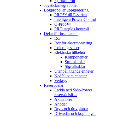
Fjärrkontroll
Joystickintegrationer
Bogpropeller uppgradering
PRO™ till E-serien
Intelligent Power Control
Q-Prop™
PRO steglös kontroll
Delar för installation
Rör
Rör för aktermontering
Isoleringssatser
Elektriska tillbehör
Komponenter
Strömkablar
Signalkablar
Utanpåliggande enheter
Nedfällbara enheter
Verktyg
Reservdelar
Ladda ned Side-Power
reservdelslista
Aktuatorer
Anoder
Bryt- och drivpinnar
Drivaxlar och kopplingar