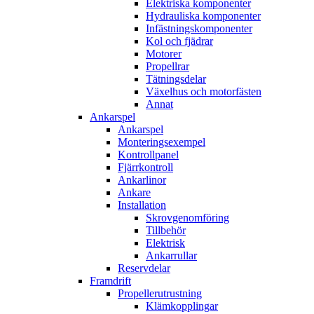
Elektriska komponenter
Hydrauliska komponenter
Infästningskomponenter
Kol och fjädrar
Motorer
Propellrar
Tätningsdelar
Växelhus och motorfästen
Annat
Ankarspel
Ankarspel
Monteringsexempel
Kontrollpanel
Fjärrkontroll
Ankarlinor
Ankare
Installation
Skrovgenomföring
Tillbehör
Elektrisk
Ankarrullar
Reservdelar
Framdrift
Propellerutrustning
Klämkopplingar