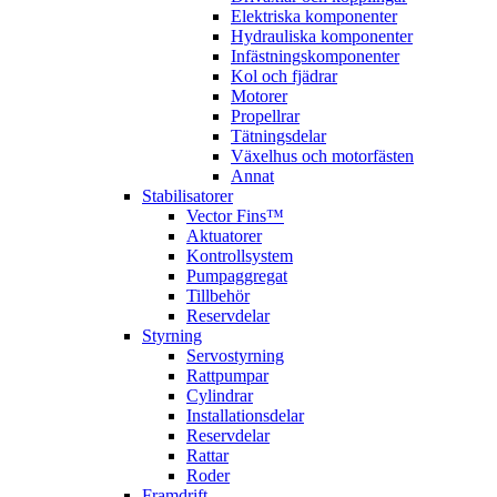
Elektriska komponenter
Hydrauliska komponenter
Infästningskomponenter
Kol och fjädrar
Motorer
Propellrar
Tätningsdelar
Växelhus och motorfästen
Annat
Stabilisatorer
Vector Fins™
Aktuatorer
Kontrollsystem
Pumpaggregat
Tillbehör
Reservdelar
Styrning
Servostyrning
Rattpumpar
Cylindrar
Installationsdelar
Reservdelar
Rattar
Roder
Framdrift