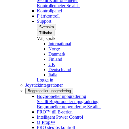
Se allt Kontrollenheter
Kontrollenheter
Se allt
Kontrollpanel
Fjärrkontroll
Support
Svenska
Tillbaka
Välj språk
International
Norge
Danmark
Finland
UK
Deutschland
Italia
Logga in
Joystickintegrationer
Bogpropeller uppgradering
Bogpropeller uppgradering
Se allt Bogpropeller uppgradering
Bogpropeller uppgradering
Se allt
PRO™ till E-serien
Intelligent Power Control
Q-Prop™
PRO steglös kontroll