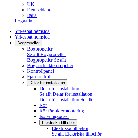
UK
Deutschland
Italia
Logga in
Yrkesbåt hemsida
Yrkesbåt hemsida
Bogpropeller
Bogpropeller
Se allt Bogpropeller
Bogpropeller
Se allt
Bog- och akterpropeller
Kontrollpanel
Fjärrkontroll
Delar för installation
Delar för installation
Se allt Delar för installation
Delar för installation
Se allt
Rör
Rör för aktermontering
Isoleringssatser
Elektriska tillbehör
Elektriska tillbehör
Se allt Elektriska tillbehör