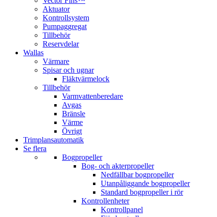
Vector Fins™
Aktuator
Kontrollsystem
Pumpaggregat
Tillbehör
Reservdelar
Wallas
Värmare
Spisar och ugnar
Fläktvärmelock
Tillbehör
Varmvattenberedare
Avgas
Bränsle
Värme
Övrigt
Trimplansautomatik
Se flera
Bogpropeller
Bog- och akterpropeller
Nedfällbar bogpropeller
Utanpåliggande bogpropeller
Standard bogpropeller i rör
Kontrollenheter
Kontrollpanel