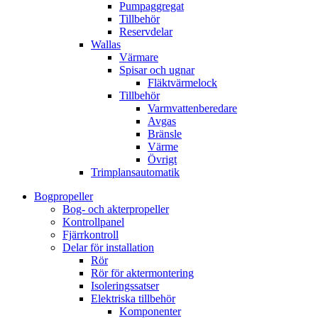
Pumpaggregat
Tillbehör
Reservdelar
Wallas
Värmare
Spisar och ugnar
Fläktvärmelock
Tillbehör
Varmvattenberedare
Avgas
Bränsle
Värme
Övrigt
Trimplansautomatik
Bogpropeller
Bog- och akterpropeller
Kontrollpanel
Fjärrkontroll
Delar för installation
Rör
Rör för aktermontering
Isoleringssatser
Elektriska tillbehör
Komponenter