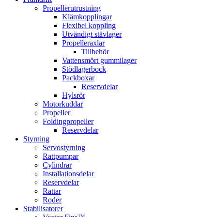
Propellerutrustning
Klämkopplingar
Flexibel koppling
Utvändigt stävlager
Propelleraxlar
Tillbehör
Vattensmört gummilager
Stödlagerbock
Packboxar
Reservdelar
Hylsrör
Motorkuddar
Propeller
Foldingpropeller
Reservdelar
Styrning
Servostyrning
Rattpumpar
Cylindrar
Installationsdelar
Reservdelar
Rattar
Roder
Stabilisatorer