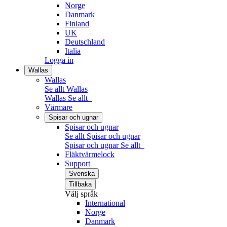
Norge
Danmark
Finland
UK
Deutschland
Italia
Logga in
Wallas
Wallas
Se allt Wallas
Wallas
Se allt
Värmare
Spisar och ugnar
Spisar och ugnar
Se allt Spisar och ugnar
Spisar och ugnar
Se allt
Fläktvärmelock
Support
Svenska
Tillbaka
Välj språk
International
Norge
Danmark