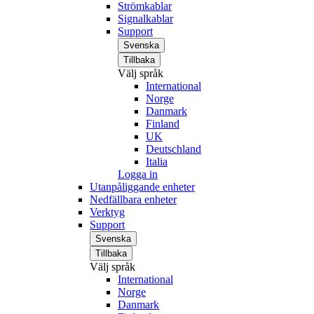
Strömkablar
Signalkablar
Support
Svenska
Tillbaka
Välj språk
International
Norge
Danmark
Finland
UK
Deutschland
Italia
Logga in
Utanpåliggande enheter
Nedfällbara enheter
Verktyg
Support
Svenska
Tillbaka
Välj språk
International
Norge
Danmark