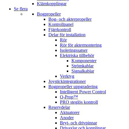
Klämkopplingar
Se flera
Bogpropeller
Bog- och akterpropeller
Kontrollpanel
Fjärrkontroll
Delar för installation
Rör
Rör för aktermontering
Isoleringssatser
Elektriska tillbehör
Komponenter
Strömkablar
Signalkablar
Verktyg
Joystickintegrationer
Bogpropeller uppgradering
Intelligent Power Control
Q-Prop™
PRO steglös kontroll
Reservdelar
Aktuatorer
Anoder
Bryt- och drivpinnar
Drivaxlar och kopplingar