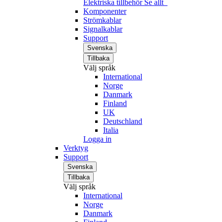
Elektriska tillbehör
Se allt
Komponenter
Strömkablar
Signalkablar
Support
Svenska
Tillbaka
Välj språk
International
Norge
Danmark
Finland
UK
Deutschland
Italia
Logga in
Verktyg
Support
Svenska
Tillbaka
Välj språk
International
Norge
Danmark