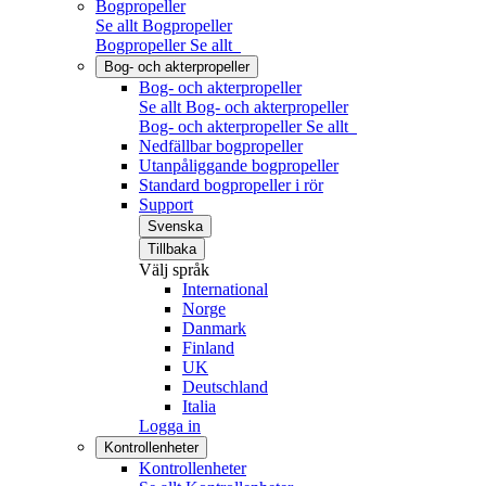
Bogpropeller
Se allt Bogpropeller
Bogpropeller
Se allt
Bog- och akterpropeller
Bog- och akterpropeller
Se allt Bog- och akterpropeller
Bog- och akterpropeller
Se allt
Nedfällbar bogpropeller
Utanpåliggande bogpropeller
Standard bogpropeller i rör
Support
Svenska
Tillbaka
Välj språk
International
Norge
Danmark
Finland
UK
Deutschland
Italia
Logga in
Kontrollenheter
Kontrollenheter