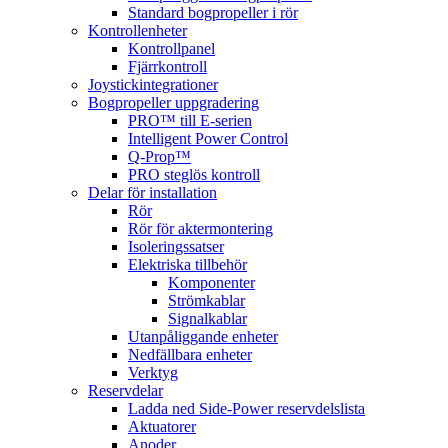
Standard bogpropeller i rör
Kontrollenheter
Kontrollpanel
Fjärrkontroll
Joystickintegrationer
Bogpropeller uppgradering
PRO™ till E-serien
Intelligent Power Control
Q-Prop™
PRO steglös kontroll
Delar för installation
Rör
Rör för aktermontering
Isoleringssatser
Elektriska tillbehör
Komponenter
Strömkablar
Signalkablar
Utanpåliggande enheter
Nedfällbara enheter
Verktyg
Reservdelar
Ladda ned Side-Power reservdelslista
Aktuatorer
Anoder