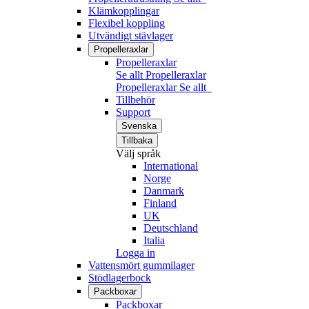
Klämkopplingar
Flexibel koppling
Utvändigt stävlager
Propelleraxlar
Propelleraxlar
Se allt Propelleraxlar
Propelleraxlar
Se allt
Tillbehör
Support
Svenska
Tillbaka
Välj språk
International
Norge
Danmark
Finland
UK
Deutschland
Italia
Logga in
Vattensmört gummilager
Stödlagerbock
Packboxar
Packboxar