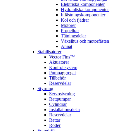
Elektriska komponenter
Hydrauliska komponenter
Infästningskomponenter
Kol och fjädrar
Motorer
Propellrar
Tätningsdelar
Växelhus och motorfästen
Annat
Stabilisatorer
Vector Fins™
Aktuatorer
Kontrollsystem
Pumpaggregat
Tillbehör
Reservdelar
Styrning
Servostyrning
Rattpumpar
Cylindrar
Installationsdelar
Reservdelar
Rattar
Roder
Framdrift