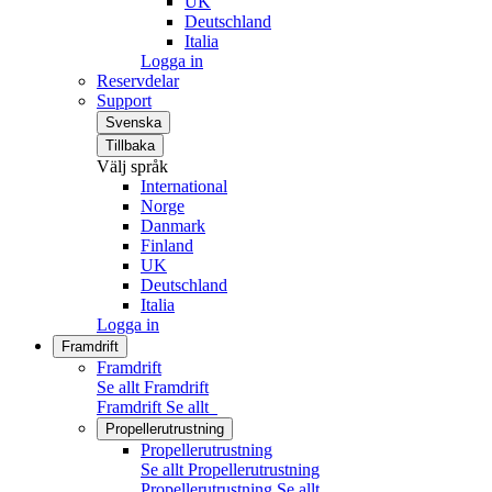
UK
Deutschland
Italia
Logga in
Reservdelar
Support
Svenska
Tillbaka
Välj språk
International
Norge
Danmark
Finland
UK
Deutschland
Italia
Logga in
Framdrift
Framdrift
Se allt Framdrift
Framdrift
Se allt
Propellerutrustning
Propellerutrustning
Se allt Propellerutrustning
Propellerutrustning
Se allt