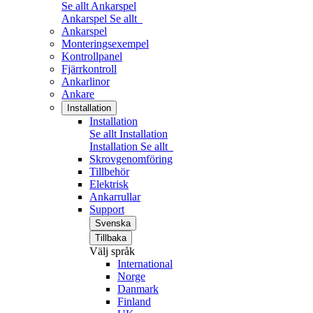
Se allt Ankarspel
Ankarspel
Se allt
Ankarspel
Monteringsexempel
Kontrollpanel
Fjärrkontroll
Ankarlinor
Ankare
Installation
Installation
Se allt Installation
Installation
Se allt
Skrovgenomföring
Tillbehör
Elektrisk
Ankarrullar
Support
Svenska
Tillbaka
Välj språk
International
Norge
Danmark
Finland