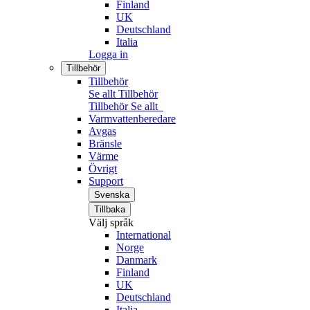
Finland
UK
Deutschland
Italia
Logga in
Tillbehör
Tillbehör
Se allt Tillbehör
Tillbehör
Se allt
Varmvattenberedare
Avgas
Bränsle
Värme
Övrigt
Support
Svenska
Tillbaka
Välj språk
International
Norge
Danmark
Finland
UK
Deutschland
Italia