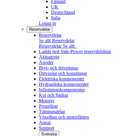
Finland
UK
Deutschland
Italia
Logga in
Reservdelar
Reservdelar
Se allt Reservdelar
Reservdelar
Se allt
Ladda ned Side-Power reservdelslista
Aktuatorer
Anoder
Bryt- och drivpinnar
Drivaxlar och kopplingar
Elektriska komponenter
Hydrauliska komponenter
Infästningskomponenter
Kol och fjädrar
Motorer
Propellrar
Tätningsdelar
Växelhus och motorfästen
Annat
Support
Svenska