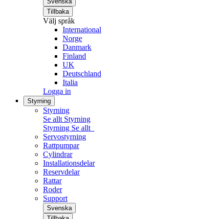
Svenska
Tillbaka
Välj språk
International
Norge
Danmark
Finland
UK
Deutschland
Italia
Logga in
Styrning
Styrning
Se allt Styrning
Styrning
Se allt
Servostyrning
Rattpumpar
Cylindrar
Installationsdelar
Reservdelar
Rattar
Roder
Support
Svenska
Tillbaka