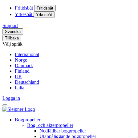
Fritidsbåt
Fritidsbåt
Yrkesbåt
Yrkesbåt
Support
Svenska
Tillbaka
Välj språk
International
Norge
Danmark
Finland
UK
Deutschland
Italia
Logga in
Bogpropeller
Bog- och akterpropeller
Nedfällbar bogpropeller
Utanpåliggande bogpropeller