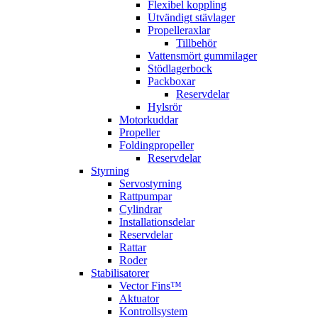
Flexibel koppling
Utvändigt stävlager
Propelleraxlar
Tillbehör
Vattensmört gummilager
Stödlagerbock
Packboxar
Reservdelar
Hylsrör
Motorkuddar
Propeller
Foldingpropeller
Reservdelar
Styrning
Servostyrning
Rattpumpar
Cylindrar
Installationsdelar
Reservdelar
Rattar
Roder
Stabilisatorer
Vector Fins™
Aktuator
Kontrollsystem