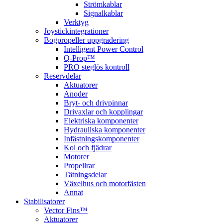
Strömkablar
Signalkablar
Verktyg
Joystickintegrationer
Bogpropeller uppgradering
Intelligent Power Control
Q-Prop™
PRO steglös kontroll
Reservdelar
Aktuatorer
Anoder
Bryt- och drivpinnar
Drivaxlar och kopplingar
Elektriska komponenter
Hydrauliska komponenter
Infästningskomponenter
Kol och fjädrar
Motorer
Propellrar
Tätningsdelar
Växelhus och motorfästen
Annat
Stabilisatorer
Vector Fins™
Aktuatorer