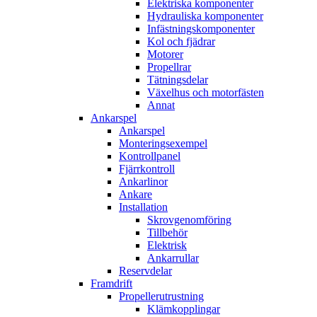
Elektriska komponenter
Hydrauliska komponenter
Infästningskomponenter
Kol och fjädrar
Motorer
Propellrar
Tätningsdelar
Växelhus och motorfästen
Annat
Ankarspel
Ankarspel
Monteringsexempel
Kontrollpanel
Fjärrkontroll
Ankarlinor
Ankare
Installation
Skrovgenomföring
Tillbehör
Elektrisk
Ankarrullar
Reservdelar
Framdrift
Propellerutrustning
Klämkopplingar