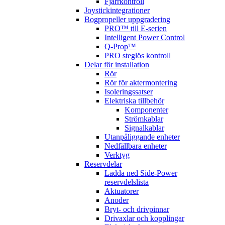
Fjärrkontroll
Joystickintegrationer
Bogpropeller uppgradering
PRO™ till E-serien
Intelligent Power Control
Q-Prop™
PRO steglös kontroll
Delar för installation
Rör
Rör för aktermontering
Isoleringssatser
Elektriska tillbehör
Komponenter
Strömkablar
Signalkablar
Utanpåliggande enheter
Nedfällbara enheter
Verktyg
Reservdelar
Ladda ned Side-Power
reservdelslista
Aktuatorer
Anoder
Bryt- och drivpinnar
Drivaxlar och kopplingar