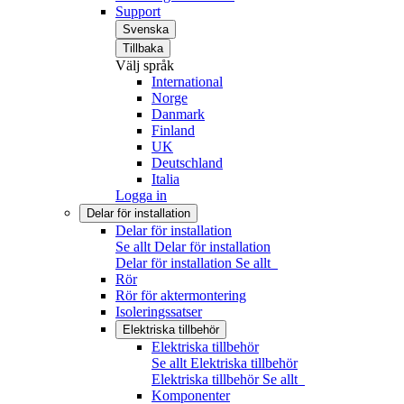
Support
Svenska
Tillbaka
Välj språk
International
Norge
Danmark
Finland
UK
Deutschland
Italia
Logga in
Delar för installation
Delar för installation
Se allt Delar för installation
Delar för installation
Se allt
Rör
Rör för aktermontering
Isoleringssatser
Elektriska tillbehör
Elektriska tillbehör
Se allt Elektriska tillbehör
Elektriska tillbehör
Se allt
Komponenter