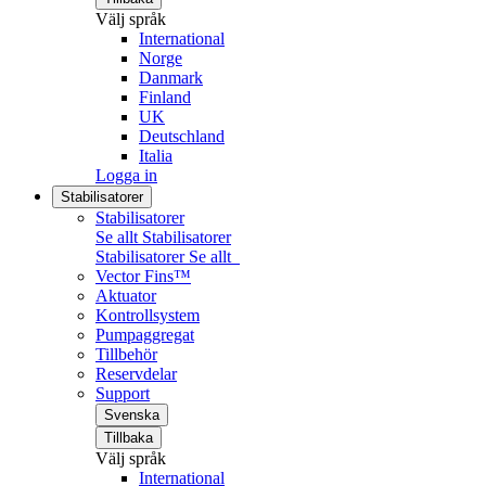
Välj språk
International
Norge
Danmark
Finland
UK
Deutschland
Italia
Logga in
Stabilisatorer
Stabilisatorer
Se allt Stabilisatorer
Stabilisatorer
Se allt
Vector Fins™
Aktuator
Kontrollsystem
Pumpaggregat
Tillbehör
Reservdelar
Support
Svenska
Tillbaka
Välj språk
International