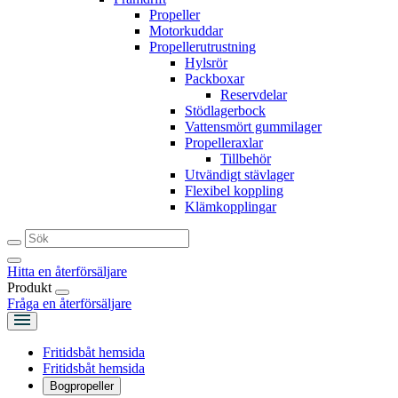
Propeller
Motorkuddar
Propellerutrustning
Hylsrör
Packboxar
Reservdelar
Stödlagerbock
Vattensmört gummilager
Propelleraxlar
Tillbehör
Utvändigt stävlager
Flexibel koppling
Klämkopplingar
Hitta en återförsäljare
Produkt
Fråga en återförsäljare
Fritidsbåt hemsida
Fritidsbåt hemsida
Bogpropeller