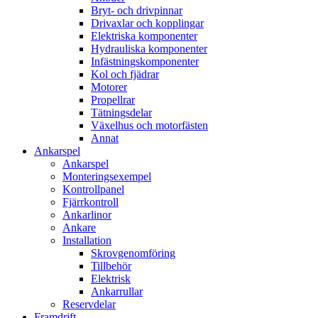
Bryt- och drivpinnar
Drivaxlar och kopplingar
Elektriska komponenter
Hydrauliska komponenter
Infästningskomponenter
Kol och fjädrar
Motorer
Propellrar
Tätningsdelar
Växelhus och motorfästen
Annat
Ankarspel
Ankarspel
Monteringsexempel
Kontrollpanel
Fjärrkontroll
Ankarlinor
Ankare
Installation
Skrovgenomföring
Tillbehör
Elektrisk
Ankarrullar
Reservdelar
Framdrift