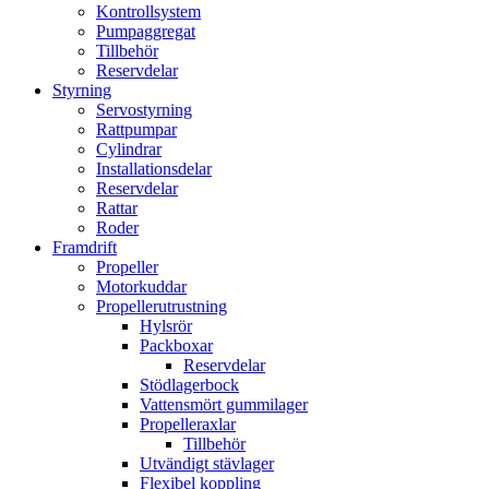
Kontrollsystem
Pumpaggregat
Tillbehör
Reservdelar
Styrning
Servostyrning
Rattpumpar
Cylindrar
Installationsdelar
Reservdelar
Rattar
Roder
Framdrift
Propeller
Motorkuddar
Propellerutrustning
Hylsrör
Packboxar
Reservdelar
Stödlagerbock
Vattensmört gummilager
Propelleraxlar
Tillbehör
Utvändigt stävlager
Flexibel koppling