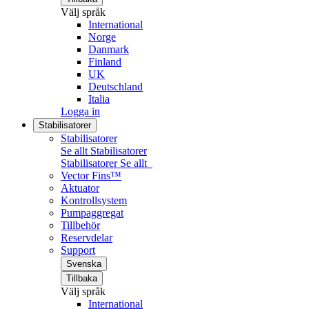
Välj språk
International
Norge
Danmark
Finland
UK
Deutschland
Italia
Logga in
Stabilisatorer
Stabilisatorer
Se allt Stabilisatorer
Stabilisatorer
Se allt
Vector Fins™
Aktuator
Kontrollsystem
Pumpaggregat
Tillbehör
Reservdelar
Support
Svenska
Tillbaka
Välj språk
International