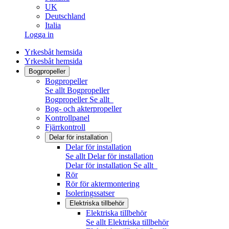
UK
Deutschland
Italia
Logga in
Yrkesbåt hemsida
Yrkesbåt hemsida
Bogpropeller
Bogpropeller
Se allt Bogpropeller
Bogpropeller
Se allt
Bog- och akterpropeller
Kontrollpanel
Fjärrkontroll
Delar för installation
Delar för installation
Se allt Delar för installation
Delar för installation
Se allt
Rör
Rör för aktermontering
Isoleringssatser
Elektriska tillbehör
Elektriska tillbehör
Se allt Elektriska tillbehör