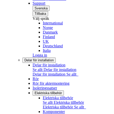
Support
Svenska
Tillbaka
Välj språk
International
Norge
Danmark
Finland
UK
Deutschland
Italia
Logga in
Delar för installation
Delar för installation
Se allt Delar för installation
Delar för installation
Se allt
Rör
Rör för aktermontering
Isoleringssatser
Elektriska tillbehör
Elektriska tillbehör
Se allt Elektriska tillbehör
Elektriska tillbehör
Se allt
Komponenter