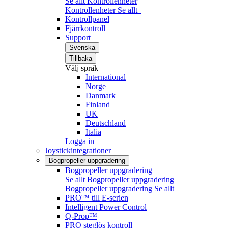
Se allt Kontrollenheter
Kontrollenheter
Se allt
Kontrollpanel
Fjärrkontroll
Support
Svenska
Tillbaka
Välj språk
International
Norge
Danmark
Finland
UK
Deutschland
Italia
Logga in
Joystickintegrationer
Bogpropeller uppgradering
Bogpropeller uppgradering
Se allt Bogpropeller uppgradering
Bogpropeller uppgradering
Se allt
PRO™ till E-serien
Intelligent Power Control
Q-Prop™
PRO steglös kontroll