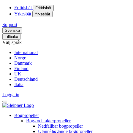
Fritidsbåt
Fritidsbåt
Yrkesbåt
Yrkesbåt
Support
Svenska
Tillbaka
Välj språk
International
Norge
Danmark
Finland
UK
Deutschland
Italia
Logga in
Bogpropeller
Bog- och akterpropeller
Nedfällbar bogpropeller
Utanpåliggande bogpropeller