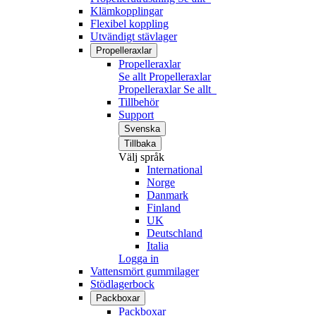
Klämkopplingar
Flexibel koppling
Utvändigt stävlager
Propelleraxlar
Propelleraxlar
Se allt Propelleraxlar
Propelleraxlar
Se allt
Tillbehör
Support
Svenska
Tillbaka
Välj språk
International
Norge
Danmark
Finland
UK
Deutschland
Italia
Logga in
Vattensmört gummilager
Stödlagerbock
Packboxar
Packboxar