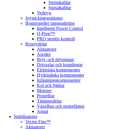
Strömkablar
Signalkablar
Verktyg
Joystickintegrationer
Bogpropeller uppgradering
Intelligent Power Control
Q-Prop™
PRO steglös kontroll
Reservdelar
Aktuatorer
Anoder
Bryt- och drivpinnar
Drivaxlar och kopplingar
Elektriska komponenter
Hydrauliska komponenter
Infästningskomponenter
Kol och fjädrar
Motorer
Propellrar
Tätningsdelar
Växelhus och motorfästen
Annat
Stabilisatorer
Vector Fins™
Aktuatorer