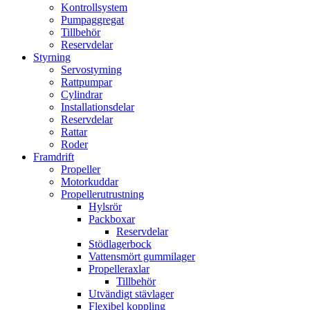
Kontrollsystem
Pumpaggregat
Tillbehör
Reservdelar
Styrning
Servostyrning
Rattpumpar
Cylindrar
Installationsdelar
Reservdelar
Rattar
Roder
Framdrift
Propeller
Motorkuddar
Propellerutrustning
Hylsrör
Packboxar
Reservdelar
Stödlagerbock
Vattensmört gummilager
Propelleraxlar
Tillbehör
Utvändigt stävlager
Flexibel koppling