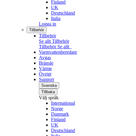
Finland
UK
Deutschland
Italia
Logga in
Tillbehör
Tillbehör
Se allt Tillbehör
Tillbehör
Se allt
Varmvattenberedare
Avgas
Bränsle
Värme
Övrigt
Support
Svenska
Tillbaka
Välj språk
International
Norge
Danmark
Finland
UK
Deutschland
Italia