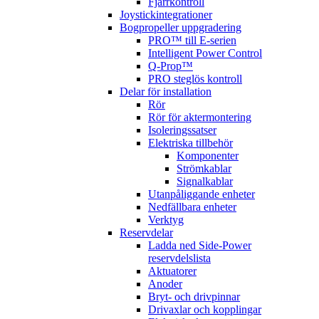
Fjärrkontroll
Joystickintegrationer
Bogpropeller uppgradering
PRO™ till E-serien
Intelligent Power Control
Q-Prop™
PRO steglös kontroll
Delar för installation
Rör
Rör för aktermontering
Isoleringssatser
Elektriska tillbehör
Komponenter
Strömkablar
Signalkablar
Utanpåliggande enheter
Nedfällbara enheter
Verktyg
Reservdelar
Ladda ned Side-Power
reservdelslista
Aktuatorer
Anoder
Bryt- och drivpinnar
Drivaxlar och kopplingar