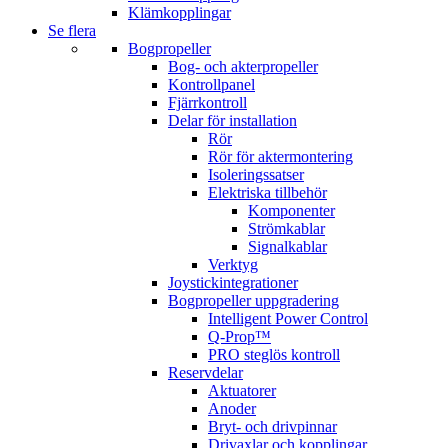
Klämkopplingar
Se flera
Bogpropeller
Bog- och akterpropeller
Kontrollpanel
Fjärrkontroll
Delar för installation
Rör
Rör för aktermontering
Isoleringssatser
Elektriska tillbehör
Komponenter
Strömkablar
Signalkablar
Verktyg
Joystickintegrationer
Bogpropeller uppgradering
Intelligent Power Control
Q-Prop™
PRO steglös kontroll
Reservdelar
Aktuatorer
Anoder
Bryt- och drivpinnar
Drivaxlar och kopplingar