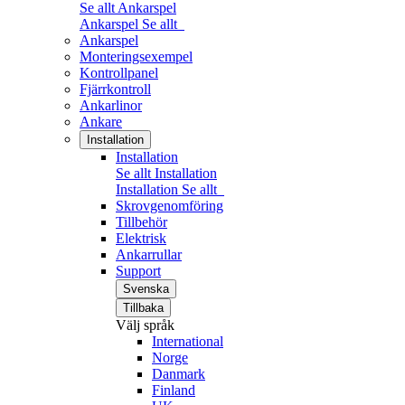
Se allt Ankarspel
Ankarspel
Se allt
Ankarspel
Monteringsexempel
Kontrollpanel
Fjärrkontroll
Ankarlinor
Ankare
Installation
Installation
Se allt Installation
Installation
Se allt
Skrovgenomföring
Tillbehör
Elektrisk
Ankarrullar
Support
Svenska
Tillbaka
Välj språk
International
Norge
Danmark
Finland