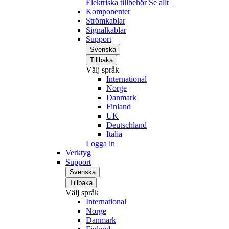
Elektriska tillbehör
Se allt
Komponenter
Strömkablar
Signalkablar
Support
Svenska
Tillbaka
Välj språk
International
Norge
Danmark
Finland
UK
Deutschland
Italia
Logga in
Verktyg
Support
Svenska
Tillbaka
Välj språk
International
Norge
Danmark