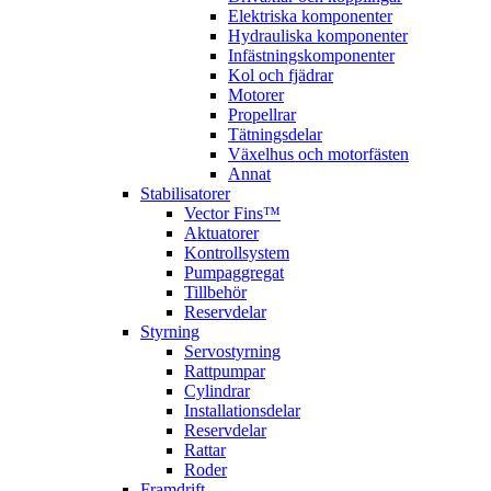
Elektriska komponenter
Hydrauliska komponenter
Infästningskomponenter
Kol och fjädrar
Motorer
Propellrar
Tätningsdelar
Växelhus och motorfästen
Annat
Stabilisatorer
Vector Fins™
Aktuatorer
Kontrollsystem
Pumpaggregat
Tillbehör
Reservdelar
Styrning
Servostyrning
Rattpumpar
Cylindrar
Installationsdelar
Reservdelar
Rattar
Roder
Framdrift