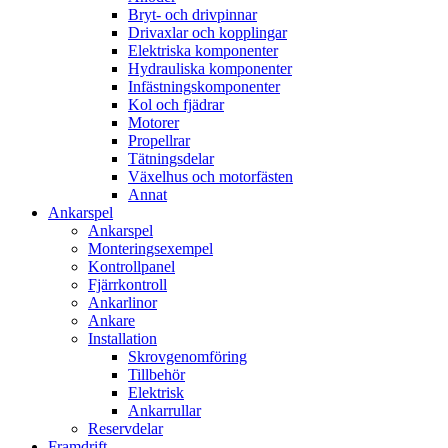
Bryt- och drivpinnar
Drivaxlar och kopplingar
Elektriska komponenter
Hydrauliska komponenter
Infästningskomponenter
Kol och fjädrar
Motorer
Propellrar
Tätningsdelar
Växelhus och motorfästen
Annat
Ankarspel
Ankarspel
Monteringsexempel
Kontrollpanel
Fjärrkontroll
Ankarlinor
Ankare
Installation
Skrovgenomföring
Tillbehör
Elektrisk
Ankarrullar
Reservdelar
Framdrift