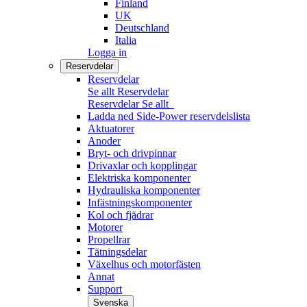
Finland
UK
Deutschland
Italia
Logga in
Reservdelar
Reservdelar
Se allt Reservdelar
Reservdelar
Se allt
Ladda ned Side-Power reservdelslista
Aktuatorer
Anoder
Bryt- och drivpinnar
Drivaxlar och kopplingar
Elektriska komponenter
Hydrauliska komponenter
Infästningskomponenter
Kol och fjädrar
Motorer
Propellrar
Tätningsdelar
Växelhus och motorfästen
Annat
Support
Svenska