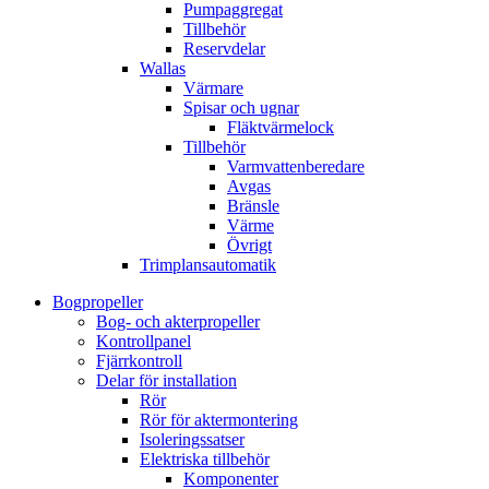
Pumpaggregat
Tillbehör
Reservdelar
Wallas
Värmare
Spisar och ugnar
Fläktvärmelock
Tillbehör
Varmvattenberedare
Avgas
Bränsle
Värme
Övrigt
Trimplansautomatik
Bogpropeller
Bog- och akterpropeller
Kontrollpanel
Fjärrkontroll
Delar för installation
Rör
Rör för aktermontering
Isoleringssatser
Elektriska tillbehör
Komponenter