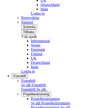
UK
Deutschland
Italia
Logga in
Reservdelar
Support
Svenska
Tillbaka
Välj språk
International
Norge
Danmark
Finland
UK
Deutschland
Italia
Logga in
Framdrift
Framdrift
Se allt Framdrift
Framdrift
Se allt
Propellerutrustning
Propellerutrustning
Se allt Propellerutrustning
Propellerutrustning
Se allt