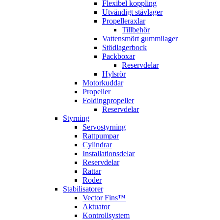
Flexibel koppling
Utvändigt stävlager
Propelleraxlar
Tillbehör
Vattensmört gummilager
Stödlagerbock
Packboxar
Reservdelar
Hylsrör
Motorkuddar
Propeller
Foldingpropeller
Reservdelar
Styrning
Servostyrning
Rattpumpar
Cylindrar
Installationsdelar
Reservdelar
Rattar
Roder
Stabilisatorer
Vector Fins™
Aktuator
Kontrollsystem