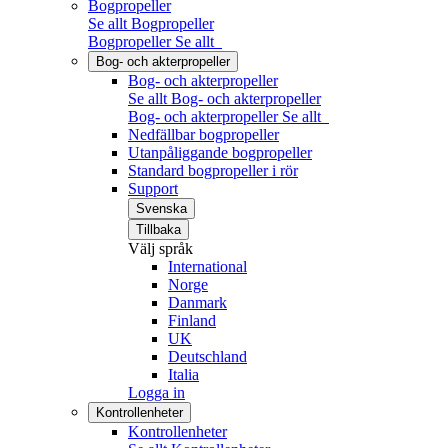
Bogpropeller
Se allt Bogpropeller
Bogpropeller
Se allt
Bog- och akterpropeller
Bog- och akterpropeller
Se allt Bog- och akterpropeller
Bog- och akterpropeller
Se allt
Nedfällbar bogpropeller
Utanpåliggande bogpropeller
Standard bogpropeller i rör
Support
Svenska
Tillbaka
Välj språk
International
Norge
Danmark
Finland
UK
Deutschland
Italia
Logga in
Kontrollenheter
Kontrollenheter