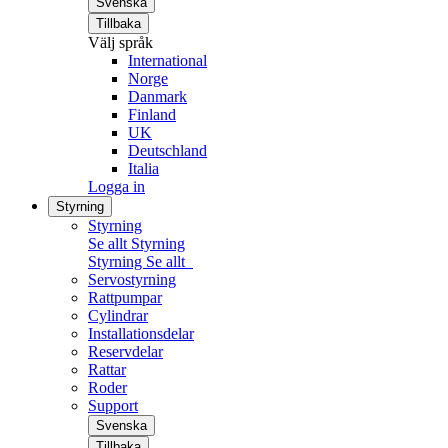
Svenska
Tillbaka
Välj språk
International
Norge
Danmark
Finland
UK
Deutschland
Italia
Logga in
Styrning
Styrning
Se allt Styrning
Styrning
Se allt
Servostyrning
Rattpumpar
Cylindrar
Installationsdelar
Reservdelar
Rattar
Roder
Support
Svenska
Tillbaka