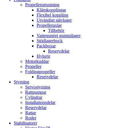
Propellerutrustning
Klämkopplingar
Flexibel koppling
Utvändigt stävlager
Propelleraxlar
Tillbehör
Vattensmört gummilager
Stödlagerbock
Packboxar
Reservdelar
Hylsrör
Motorkuddar
Propeller
Foldingpropeller
Reservdelar
Styrning
Servostyrning
Rattpumpar
Cylindrar
Installationsdelar
Reservdelar
Rattar
Roder
Stabilisatorer