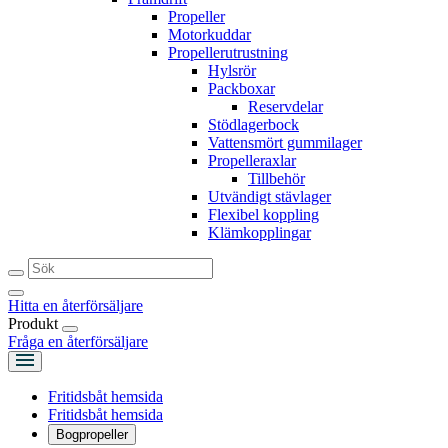
Propeller
Motorkuddar
Propellerutrustning
Hylsrör
Packboxar
Reservdelar
Stödlagerbock
Vattensmört gummilager
Propelleraxlar
Tillbehör
Utvändigt stävlager
Flexibel koppling
Klämkopplingar
Hitta en återförsäljare
Produkt
Fråga en återförsäljare
Fritidsbåt hemsida
Fritidsbåt hemsida
Bogpropeller