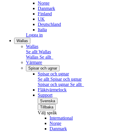
Norge
Danmark
Finland
UK
Deutschland
Italia
Logga in
Wallas
Wallas
Se allt Wallas
Wallas
Se allt
Värmare
Spisar och ugnar
Spisar och ugnar
Se allt Spisar och ugnar
Spisar och ugnar
Se allt
Fläktvärmelock
Support
Svenska
Tillbaka
Välj språk
International
Norge
Danmark