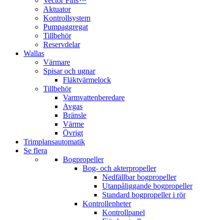
Vector Fins™
Aktuator
Kontrollsystem
Pumpaggregat
Tillbehör
Reservdelar
Wallas
Värmare
Spisar och ugnar
Fläktvärmelock
Tillbehör
Varmvattenberedare
Avgas
Bränsle
Värme
Övrigt
Trimplansautomatik
Se flera
Bogpropeller
Bog- och akterpropeller
Nedfällbar bogpropeller
Utanpåliggande bogpropeller
Standard bogpropeller i rör
Kontrollenheter
Kontrollpanel