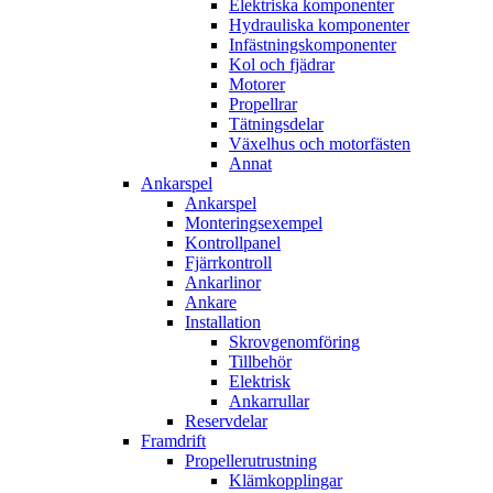
Elektriska komponenter
Hydrauliska komponenter
Infästningskomponenter
Kol och fjädrar
Motorer
Propellrar
Tätningsdelar
Växelhus och motorfästen
Annat
Ankarspel
Ankarspel
Monteringsexempel
Kontrollpanel
Fjärrkontroll
Ankarlinor
Ankare
Installation
Skrovgenomföring
Tillbehör
Elektrisk
Ankarrullar
Reservdelar
Framdrift
Propellerutrustning
Klämkopplingar