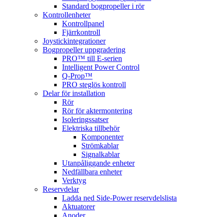
Standard bogpropeller i rör
Kontrollenheter
Kontrollpanel
Fjärrkontroll
Joystickintegrationer
Bogpropeller uppgradering
PRO™ till E-serien
Intelligent Power Control
Q-Prop™
PRO steglös kontroll
Delar för installation
Rör
Rör för aktermontering
Isoleringssatser
Elektriska tillbehör
Komponenter
Strömkablar
Signalkablar
Utanpåliggande enheter
Nedfällbara enheter
Verktyg
Reservdelar
Ladda ned Side-Power reservdelslista
Aktuatorer
Anoder