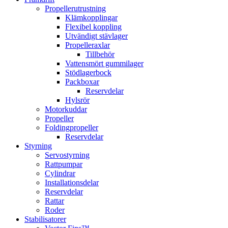
Propellerutrustning
Klämkopplingar
Flexibel koppling
Utvändigt stävlager
Propelleraxlar
Tillbehör
Vattensmört gummilager
Stödlagerbock
Packboxar
Reservdelar
Hylsrör
Motorkuddar
Propeller
Foldingpropeller
Reservdelar
Styrning
Servostyrning
Rattpumpar
Cylindrar
Installationsdelar
Reservdelar
Rattar
Roder
Stabilisatorer