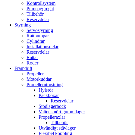
Kontrollsystem
Pumpaggregat
Tillbehör
Reservdelar
Styrning
Servostyrning
Rattpumpar
Cylindrar
Installationsdelar
Reservdelar
Rattar
Roder
Framdrift
Propeller
Motorkuddar
Propellerutrustning
Hylsrör
Packboxar
Reservdelar
Stödlagerbock
Vattensmört gummilager
Propelleraxlar
Tillbehör
Utvändigt stävlager
Flexibel koppling