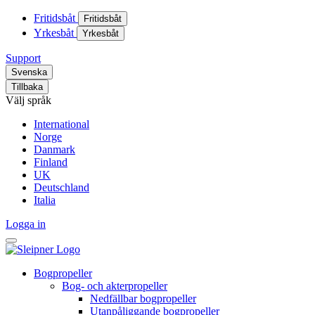
Fritidsbåt
Fritidsbåt
Yrkesbåt
Yrkesbåt
Support
Svenska
Tillbaka
Välj språk
International
Norge
Danmark
Finland
UK
Deutschland
Italia
Logga in
Bogpropeller
Bog- och akterpropeller
Nedfällbar bogpropeller
Utanpåliggande bogpropeller