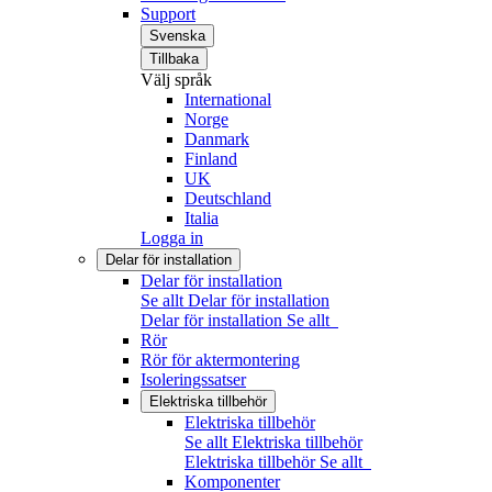
Support
Svenska
Tillbaka
Välj språk
International
Norge
Danmark
Finland
UK
Deutschland
Italia
Logga in
Delar för installation
Delar för installation
Se allt Delar för installation
Delar för installation
Se allt
Rör
Rör för aktermontering
Isoleringssatser
Elektriska tillbehör
Elektriska tillbehör
Se allt Elektriska tillbehör
Elektriska tillbehör
Se allt
Komponenter