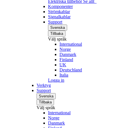
Elektriska tillbehör
Se allt
Komponenter
Strömkablar
Signalkablar
Support
Svenska
Tillbaka
Välj språk
International
Norge
Danmark
Finland
UK
Deutschland
Italia
Logga in
Verktyg
Support
Svenska
Tillbaka
Välj språk
International
Norge
Danmark