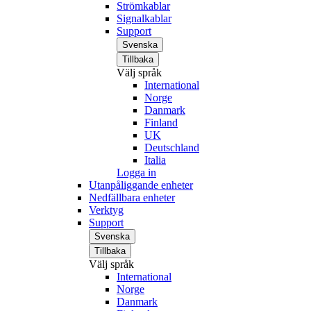
Strömkablar
Signalkablar
Support
Svenska
Tillbaka
Välj språk
International
Norge
Danmark
Finland
UK
Deutschland
Italia
Logga in
Utanpåliggande enheter
Nedfällbara enheter
Verktyg
Support
Svenska
Tillbaka
Välj språk
International
Norge
Danmark