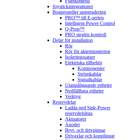
Fjärrkontroll
Joystickintegrationer
Bogpropeller uppgradering
PRO™ till E-serien
Intelligent Power Control
Q-Prop™
PRO steglös kontroll
Delar för installation
Rör
Rör för aktermontering
Isoleringssatser
Elektriska tillbehör
Komponenter
Strömkablar
Signalkablar
Utanpåliggande enheter
Nedfällbara enheter
Verktyg
Reservdelar
Ladda ned Side-Power
reservdelslista
Aktuatorer
Anoder
Bryt- och drivpinnar
Drivaxlar och kopplingar