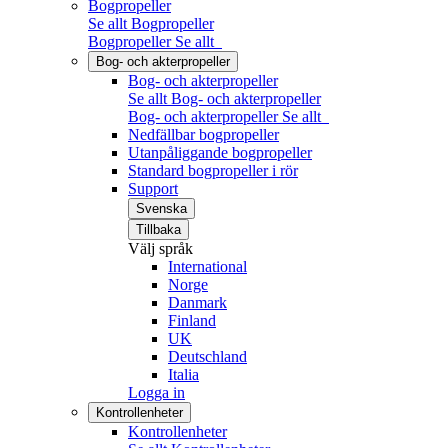
Bogpropeller
Se allt Bogpropeller
Bogpropeller
Se allt
Bog- och akterpropeller
Bog- och akterpropeller
Se allt Bog- och akterpropeller
Bog- och akterpropeller
Se allt
Nedfällbar bogpropeller
Utanpåliggande bogpropeller
Standard bogpropeller i rör
Support
Svenska
Tillbaka
Välj språk
International
Norge
Danmark
Finland
UK
Deutschland
Italia
Logga in
Kontrollenheter
Kontrollenheter