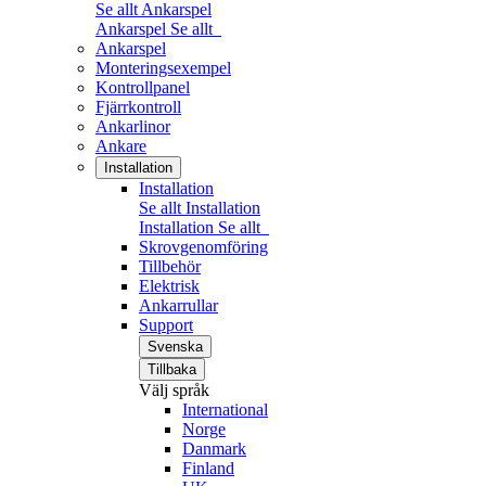
Se allt Ankarspel
Ankarspel
Se allt
Ankarspel
Monteringsexempel
Kontrollpanel
Fjärrkontroll
Ankarlinor
Ankare
Installation
Installation
Se allt Installation
Installation
Se allt
Skrovgenomföring
Tillbehör
Elektrisk
Ankarrullar
Support
Svenska
Tillbaka
Välj språk
International
Norge
Danmark
Finland