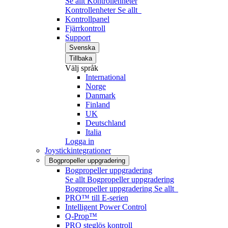
Se allt Kontrollenheter
Kontrollenheter
Se allt
Kontrollpanel
Fjärrkontroll
Support
Svenska
Tillbaka
Välj språk
International
Norge
Danmark
Finland
UK
Deutschland
Italia
Logga in
Joystickintegrationer
Bogpropeller uppgradering
Bogpropeller uppgradering
Se allt Bogpropeller uppgradering
Bogpropeller uppgradering
Se allt
PRO™ till E-serien
Intelligent Power Control
Q-Prop™
PRO steglös kontroll