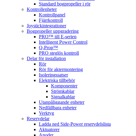
Standard bogpropeller i rör
Kontrollenheter
Kontrollpanel
Fjärrkontroll
Joystickintegrationer
Bogpropeller uppgradering
PRO™ till E-serien
Intelligent Power Control
Q-Prop™
PRO steglös kontroll
Delar för installation
Rör
Rör för aktermontering
Isoleringssatser
Elektriska tillbehör
Komponenter
Strömkablar
Signalkablar
Utanpåliggande enheter
Nedfällbara enheter
Verktyg
Reservdelar
Ladda ned Side-Power reservdelslista
Aktuatorer
Anoder