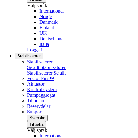
Välj språk
International
Norge
Danmark
Finland
UK
Deutschland
Italia
Logga in
Stabilisatorer
Stabilisatorer
Se allt Stabilisatorer
Stabilisatorer
Se allt
Vector Fins™
Aktuator
Kontrollsystem
Pumpaggregat
Tillbehör
Reservdelar
Support
Svenska
Tillbaka
Välj språk
International