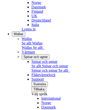
Norge
Danmark
Finland
UK
Deutschland
Italia
Logga in
Wallas
Wallas
Se allt Wallas
Wallas
Se allt
Värmare
Spisar och ugnar
Spisar och ugnar
Se allt Spisar och ugnar
Spisar och ugnar
Se allt
Fläktvärmelock
Support
Svenska
Tillbaka
Välj språk
International
Norge
Danmark