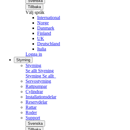
Svenska
Tillbaka
Välj språk
International
Norge
Danmark
Finland
UK
Deutschland
Italia
Logga in
Styrning
Styrning
Se allt Styrning
Styrning
Se allt
Servostyrning
Rattpumpar
Cylindrar
Installationsdelar
Reservdelar
Rattar
Roder
Support
Svenska
Tillbaka