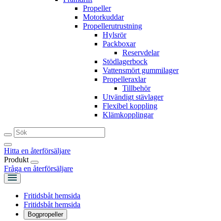
Propeller
Motorkuddar
Propellerutrustning
Hylsrör
Packboxar
Reservdelar
Stödlagerbock
Vattensmört gummilager
Propelleraxlar
Tillbehör
Utvändigt stävlager
Flexibel koppling
Klämkopplingar
Hitta en återförsäljare
Produkt
Fråga en återförsäljare
Fritidsbåt hemsida
Fritidsbåt hemsida
Bogpropeller