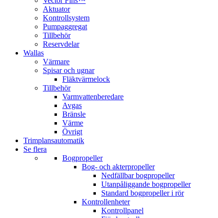
Vector Fins™
Aktuator
Kontrollsystem
Pumpaggregat
Tillbehör
Reservdelar
Wallas
Värmare
Spisar och ugnar
Fläktvärmelock
Tillbehör
Varmvattenberedare
Avgas
Bränsle
Värme
Övrigt
Trimplansautomatik
Se flera
Bogpropeller
Bog- och akterpropeller
Nedfällbar bogpropeller
Utanpåliggande bogpropeller
Standard bogpropeller i rör
Kontrollenheter
Kontrollpanel