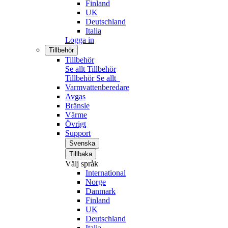
Finland
UK
Deutschland
Italia
Logga in
Tillbehör
Tillbehör
Se allt Tillbehör
Tillbehör
Se allt
Varmvattenberedare
Avgas
Bränsle
Värme
Övrigt
Support
Svenska
Tillbaka
Välj språk
International
Norge
Danmark
Finland
UK
Deutschland
Italia