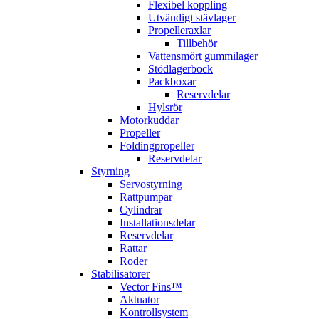
Flexibel koppling
Utvändigt stävlager
Propelleraxlar
Tillbehör
Vattensmört gummilager
Stödlagerbock
Packboxar
Reservdelar
Hylsrör
Motorkuddar
Propeller
Foldingpropeller
Reservdelar
Styrning
Servostyrning
Rattpumpar
Cylindrar
Installationsdelar
Reservdelar
Rattar
Roder
Stabilisatorer
Vector Fins™
Aktuator
Kontrollsystem