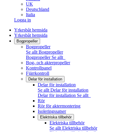
UK
Deutschland
Italia
Logga in
Yrkesbåt hemsida
Yrkesbåt hemsida
Bogpropeller
Bogpropeller
Se allt Bogpropeller
Bogpropeller
Se allt
Bog- och akterpropeller
Kontrollpanel
Fjärrkontroll
Delar för installation
Delar för installation
Se allt Delar för installation
Delar för installation
Se allt
Rör
Rör för aktermontering
Isoleringssatser
Elektriska tillbehör
Elektriska tillbehör
Se allt Elektriska tillbehör