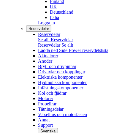
Finland
UK
Deutschland
Italia
Logga in
Reservdelar
Reservdelar
Se allt Reservdelar
Reservdelar
Se allt
Ladda ned Side-Power reservdelslista
Aktuatorer
Anoder
Bryt- och drivpinnar
Drivaxlar och kopplingar
Elektriska komponenter
Hydrauliska komponenter
Infästningskomponenter
Kol och fjädrar
Motorer
Propellrar
Tätningsdelar
Växelhus och motorfästen
Annat
Support
Svenska