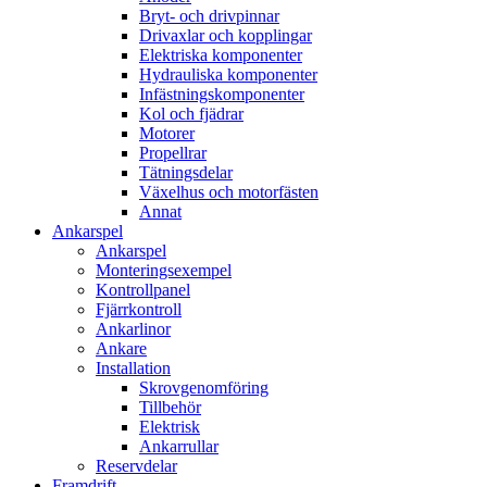
Bryt- och drivpinnar
Drivaxlar och kopplingar
Elektriska komponenter
Hydrauliska komponenter
Infästningskomponenter
Kol och fjädrar
Motorer
Propellrar
Tätningsdelar
Växelhus och motorfästen
Annat
Ankarspel
Ankarspel
Monteringsexempel
Kontrollpanel
Fjärrkontroll
Ankarlinor
Ankare
Installation
Skrovgenomföring
Tillbehör
Elektrisk
Ankarrullar
Reservdelar
Framdrift