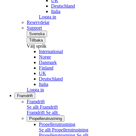
UK
Deutschland
Italia
Logga in
Reservdelar
Support
Svenska
Tillbaka
Välj språk
International
Norge
Danmark
Finland
UK
Deutschland
Italia
Logga in
Framdrift
Framdrift
Se allt Framdrift
Framdrift
Se allt
Propellerutrustning
Propellerutrustning
Se allt Propellerutrustning
Propellerutrustning
Se allt