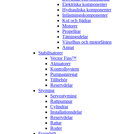
Elektriska komponenter
Hydrauliska komponenter
Infästningskomponenter
Kol och fjädrar
Motorer
Propellrar
Tätningsdelar
Växelhus och motorfästen
Annat
Stabilisatorer
Vector Fins™
Aktuatorer
Kontrollsystem
Pumpaggregat
Tillbehör
Reservdelar
Styrning
Servostyrning
Rattpumpar
Cylindrar
Installationsdelar
Reservdelar
Rattar
Roder
Framdrift