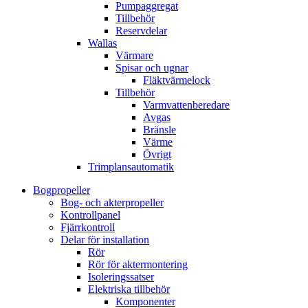
Pumpaggregat
Tillbehör
Reservdelar
Wallas
Värmare
Spisar och ugnar
Fläktvärmelock
Tillbehör
Varmvattenberedare
Avgas
Bränsle
Värme
Övrigt
Trimplansautomatik
Bogpropeller
Bog- och akterpropeller
Kontrollpanel
Fjärrkontroll
Delar för installation
Rör
Rör för aktermontering
Isoleringssatser
Elektriska tillbehör
Komponenter