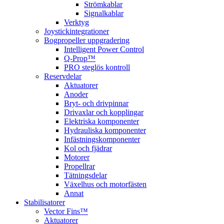
Strömkablar
Signalkablar
Verktyg
Joystickintegrationer
Bogpropeller uppgradering
Intelligent Power Control
Q-Prop™
PRO steglös kontroll
Reservdelar
Aktuatorer
Anoder
Bryt- och drivpinnar
Drivaxlar och kopplingar
Elektriska komponenter
Hydrauliska komponenter
Infästningskomponenter
Kol och fjädrar
Motorer
Propellrar
Tätningsdelar
Växelhus och motorfästen
Annat
Stabilisatorer
Vector Fins™
Aktuatorer