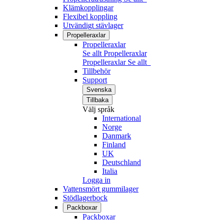
Klämkopplingar
Flexibel koppling
Utvändigt stävlager
Propelleraxlar
Propelleraxlar
Se allt Propelleraxlar
Propelleraxlar
Se allt
Tillbehör
Support
Svenska
Tillbaka
Välj språk
International
Norge
Danmark
Finland
UK
Deutschland
Italia
Logga in
Vattensmört gummilager
Stödlagerbock
Packboxar
Packboxar