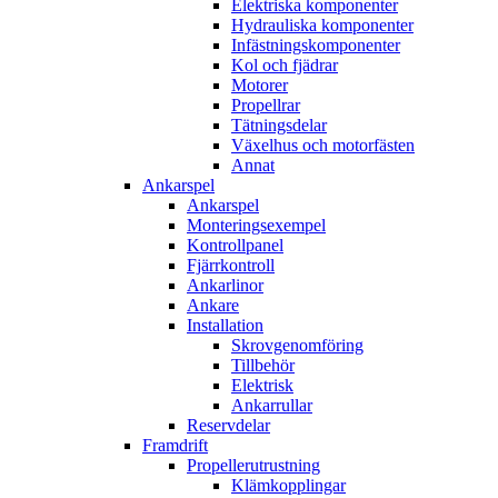
Elektriska komponenter
Hydrauliska komponenter
Infästningskomponenter
Kol och fjädrar
Motorer
Propellrar
Tätningsdelar
Växelhus och motorfästen
Annat
Ankarspel
Ankarspel
Monteringsexempel
Kontrollpanel
Fjärrkontroll
Ankarlinor
Ankare
Installation
Skrovgenomföring
Tillbehör
Elektrisk
Ankarrullar
Reservdelar
Framdrift
Propellerutrustning
Klämkopplingar