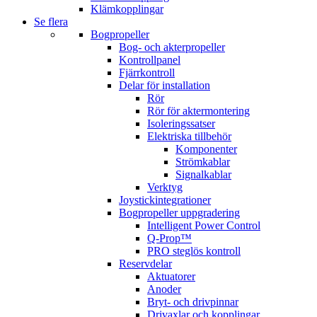
Klämkopplingar
Se flera
Bogpropeller
Bog- och akterpropeller
Kontrollpanel
Fjärrkontroll
Delar för installation
Rör
Rör för aktermontering
Isoleringssatser
Elektriska tillbehör
Komponenter
Strömkablar
Signalkablar
Verktyg
Joystickintegrationer
Bogpropeller uppgradering
Intelligent Power Control
Q-Prop™
PRO steglös kontroll
Reservdelar
Aktuatorer
Anoder
Bryt- och drivpinnar
Drivaxlar och kopplingar