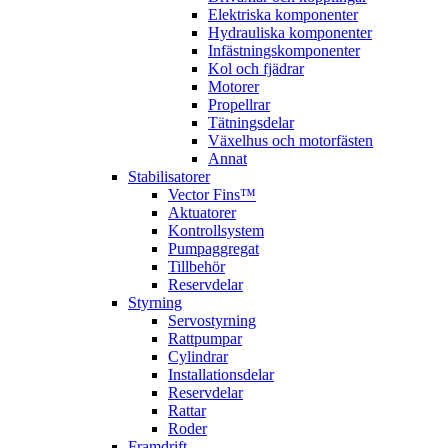
Elektriska komponenter
Hydrauliska komponenter
Infästningskomponenter
Kol och fjädrar
Motorer
Propellrar
Tätningsdelar
Växelhus och motorfästen
Annat
Stabilisatorer
Vector Fins™
Aktuatorer
Kontrollsystem
Pumpaggregat
Tillbehör
Reservdelar
Styrning
Servostyrning
Rattpumpar
Cylindrar
Installationsdelar
Reservdelar
Rattar
Roder
Framdrift