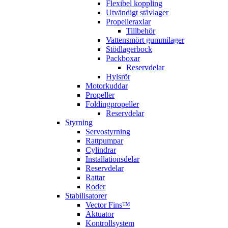
Flexibel koppling
Utvändigt stävlager
Propelleraxlar
Tillbehör
Vattensmört gummilager
Stödlagerbock
Packboxar
Reservdelar
Hylsrör
Motorkuddar
Propeller
Foldingpropeller
Reservdelar
Styrning
Servostyrning
Rattpumpar
Cylindrar
Installationsdelar
Reservdelar
Rattar
Roder
Stabilisatorer
Vector Fins™
Aktuator
Kontrollsystem