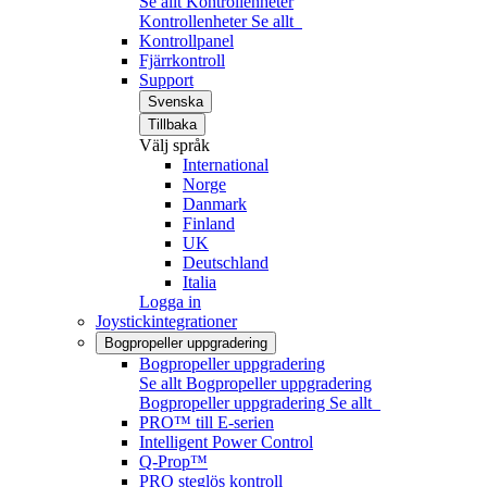
Se allt Kontrollenheter
Kontrollenheter
Se allt
Kontrollpanel
Fjärrkontroll
Support
Svenska
Tillbaka
Välj språk
International
Norge
Danmark
Finland
UK
Deutschland
Italia
Logga in
Joystickintegrationer
Bogpropeller uppgradering
Bogpropeller uppgradering
Se allt Bogpropeller uppgradering
Bogpropeller uppgradering
Se allt
PRO™ till E-serien
Intelligent Power Control
Q-Prop™
PRO steglös kontroll