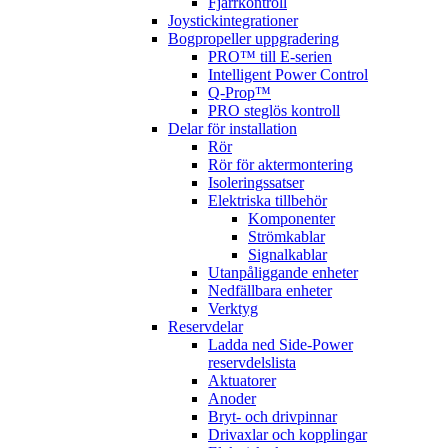
Fjärrkontroll
Joystickintegrationer
Bogpropeller uppgradering
PRO™ till E-serien
Intelligent Power Control
Q-Prop™
PRO steglös kontroll
Delar för installation
Rör
Rör för aktermontering
Isoleringssatser
Elektriska tillbehör
Komponenter
Strömkablar
Signalkablar
Utanpåliggande enheter
Nedfällbara enheter
Verktyg
Reservdelar
Ladda ned Side-Power
reservdelslista
Aktuatorer
Anoder
Bryt- och drivpinnar
Drivaxlar och kopplingar