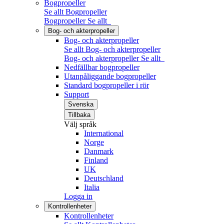
Bogpropeller
Se allt Bogpropeller
Bogpropeller
Se allt
Bog- och akterpropeller
Bog- och akterpropeller
Se allt Bog- och akterpropeller
Bog- och akterpropeller
Se allt
Nedfällbar bogpropeller
Utanpåliggande bogpropeller
Standard bogpropeller i rör
Support
Svenska
Tillbaka
Välj språk
International
Norge
Danmark
Finland
UK
Deutschland
Italia
Logga in
Kontrollenheter
Kontrollenheter