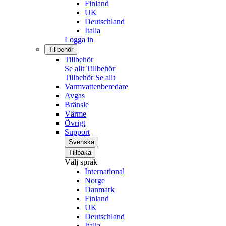
Finland
UK
Deutschland
Italia
Logga in
Tillbehör
Tillbehör
Se allt Tillbehör
Tillbehör
Se allt
Varmvattenberedare
Avgas
Bränsle
Värme
Övrigt
Support
Svenska
Tillbaka
Välj språk
International
Norge
Danmark
Finland
UK
Deutschland
Italia