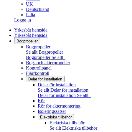
UK
Deutschland
Italia
Logga in
Yrkesbåt hemsida
Yrkesbåt hemsida
Bogpropeller
Bogpropeller
Se allt Bogpropeller
Bogpropeller
Se allt
Bog- och akterpropeller
Kontrollpanel
Fjärrkontroll
Delar för installation
Delar för installation
Se allt Delar för installation
Delar för installation
Se allt
Rör
Rör för aktermontering
Isoleringssatser
Elektriska tillbehör
Elektriska tillbehör
Se allt Elektriska tillbehör