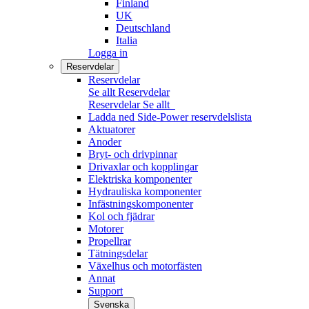
Finland
UK
Deutschland
Italia
Logga in
Reservdelar
Reservdelar
Se allt Reservdelar
Reservdelar
Se allt
Ladda ned Side-Power reservdelslista
Aktuatorer
Anoder
Bryt- och drivpinnar
Drivaxlar och kopplingar
Elektriska komponenter
Hydrauliska komponenter
Infästningskomponenter
Kol och fjädrar
Motorer
Propellrar
Tätningsdelar
Växelhus och motorfästen
Annat
Support
Svenska