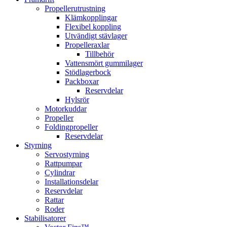
Propellerutrustning
Klämkopplingar
Flexibel koppling
Utvändigt stävlager
Propelleraxlar
Tillbehör
Vattensmört gummilager
Stödlagerbock
Packboxar
Reservdelar
Hylsrör
Motorkuddar
Propeller
Foldingpropeller
Reservdelar
Styrning
Servostyrning
Rattpumpar
Cylindrar
Installationsdelar
Reservdelar
Rattar
Roder
Stabilisatorer