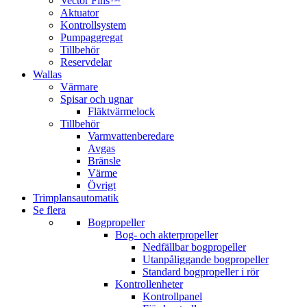
Vector Fins™
Aktuator
Kontrollsystem
Pumpaggregat
Tillbehör
Reservdelar
Wallas
Värmare
Spisar och ugnar
Fläktvärmelock
Tillbehör
Varmvattenberedare
Avgas
Bränsle
Värme
Övrigt
Trimplansautomatik
Se flera
Bogpropeller
Bog- och akterpropeller
Nedfällbar bogpropeller
Utanpåliggande bogpropeller
Standard bogpropeller i rör
Kontrollenheter
Kontrollpanel