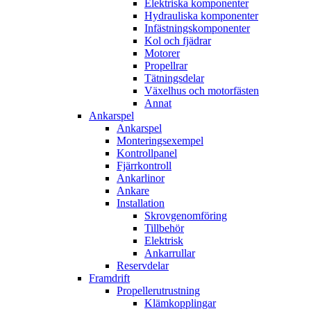
Elektriska komponenter
Hydrauliska komponenter
Infästningskomponenter
Kol och fjädrar
Motorer
Propellrar
Tätningsdelar
Växelhus och motorfästen
Annat
Ankarspel
Ankarspel
Monteringsexempel
Kontrollpanel
Fjärrkontroll
Ankarlinor
Ankare
Installation
Skrovgenomföring
Tillbehör
Elektrisk
Ankarrullar
Reservdelar
Framdrift
Propellerutrustning
Klämkopplingar