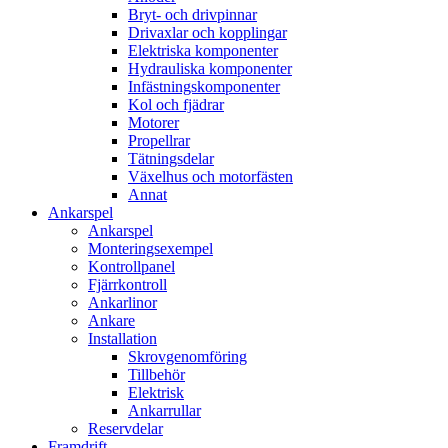
Bryt- och drivpinnar
Drivaxlar och kopplingar
Elektriska komponenter
Hydrauliska komponenter
Infästningskomponenter
Kol och fjädrar
Motorer
Propellrar
Tätningsdelar
Växelhus och motorfästen
Annat
Ankarspel
Ankarspel
Monteringsexempel
Kontrollpanel
Fjärrkontroll
Ankarlinor
Ankare
Installation
Skrovgenomföring
Tillbehör
Elektrisk
Ankarrullar
Reservdelar
Framdrift