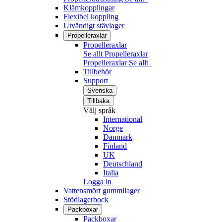
Klämkopplingar
Flexibel koppling
Utvändigt stävlager
Propelleraxlar
Propelleraxlar
Se allt Propelleraxlar
Propelleraxlar
Se allt
Tillbehör
Support
Svenska
Tillbaka
Välj språk
International
Norge
Danmark
Finland
UK
Deutschland
Italia
Logga in
Vattensmört gummilager
Stödlagerbock
Packboxar
Packboxar