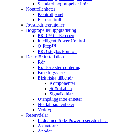
Standard bogpropeller i rör
Kontrollenheter
Kontrollpanel
Fjärrkontroll
Joystickintegrationer
Bogpropeller uppgradering
PRO™ till E-serien
Intelligent Power Control
Q-Prop™
PRO steglös kontroll
Delar för installation
Rör
Rör för aktermontering
Isoleringssatser
Elektriska tillbehör
Komponenter
Strömkablar
Signalkablar
Utanpåliggande enheter
Nedfällbara enheter
Verktyg
Reservdelar
Ladda ned Side-Power reservdelslista
Aktuatorer
Anoder