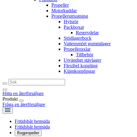
Propeller
Motorkuddar
Propellerutrustning
Hylsrör
Packboxar
Reservdelar
Stödlagerbock
Vattensmört gummilager
Propelleraxlar
Tillbehör
Utvändigt stävlager
Flexibel koppling
Klämkopplingar
Hitta en återförsäljare
Produkt
Fråga en återförsäljare
Fritidsbåt hemsida
Fritidsbåt hemsida
Bogpropeller