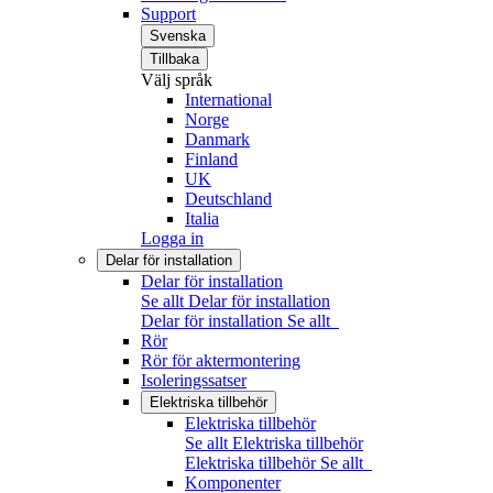
Support
Svenska
Tillbaka
Välj språk
International
Norge
Danmark
Finland
UK
Deutschland
Italia
Logga in
Delar för installation
Delar för installation
Se allt Delar för installation
Delar för installation
Se allt
Rör
Rör för aktermontering
Isoleringssatser
Elektriska tillbehör
Elektriska tillbehör
Se allt Elektriska tillbehör
Elektriska tillbehör
Se allt
Komponenter