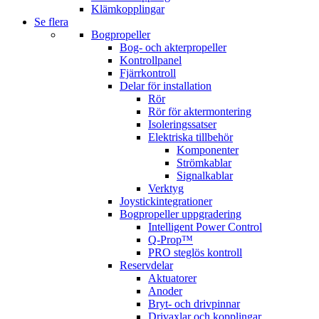
Klämkopplingar
Se flera
Bogpropeller
Bog- och akterpropeller
Kontrollpanel
Fjärrkontroll
Delar för installation
Rör
Rör för aktermontering
Isoleringssatser
Elektriska tillbehör
Komponenter
Strömkablar
Signalkablar
Verktyg
Joystickintegrationer
Bogpropeller uppgradering
Intelligent Power Control
Q-Prop™
PRO steglös kontroll
Reservdelar
Aktuatorer
Anoder
Bryt- och drivpinnar
Drivaxlar och kopplingar