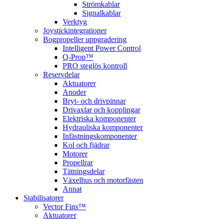
Strömkablar
Signalkablar
Verktyg
Joystickintegrationer
Bogpropeller uppgradering
Intelligent Power Control
Q-Prop™
PRO steglös kontroll
Reservdelar
Aktuatorer
Anoder
Bryt- och drivpinnar
Drivaxlar och kopplingar
Elektriska komponenter
Hydrauliska komponenter
Infästningskomponenter
Kol och fjädrar
Motorer
Propellrar
Tätningsdelar
Växelhus och motorfästen
Annat
Stabilisatorer
Vector Fins™
Aktuatorer