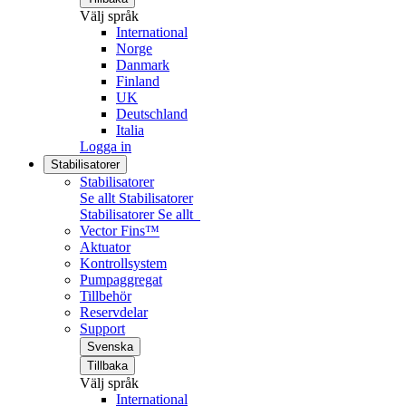
Välj språk
International
Norge
Danmark
Finland
UK
Deutschland
Italia
Logga in
Stabilisatorer
Stabilisatorer
Se allt Stabilisatorer
Stabilisatorer
Se allt
Vector Fins™
Aktuator
Kontrollsystem
Pumpaggregat
Tillbehör
Reservdelar
Support
Svenska
Tillbaka
Välj språk
International