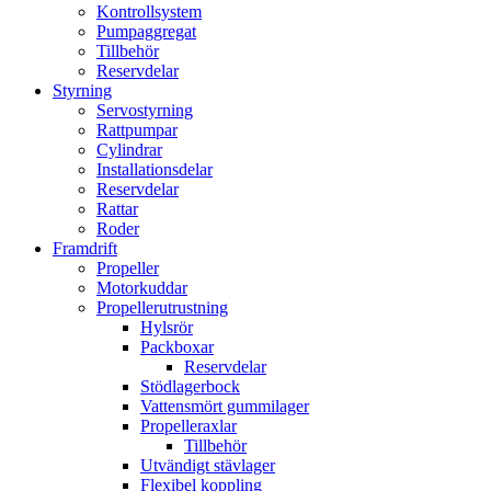
Kontrollsystem
Pumpaggregat
Tillbehör
Reservdelar
Styrning
Servostyrning
Rattpumpar
Cylindrar
Installationsdelar
Reservdelar
Rattar
Roder
Framdrift
Propeller
Motorkuddar
Propellerutrustning
Hylsrör
Packboxar
Reservdelar
Stödlagerbock
Vattensmört gummilager
Propelleraxlar
Tillbehör
Utvändigt stävlager
Flexibel koppling