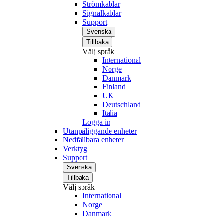
Strömkablar
Signalkablar
Support
Svenska
Tillbaka
Välj språk
International
Norge
Danmark
Finland
UK
Deutschland
Italia
Logga in
Utanpåliggande enheter
Nedfällbara enheter
Verktyg
Support
Svenska
Tillbaka
Välj språk
International
Norge
Danmark