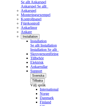
Se allt Ankarspel
Ankarspel
Se allt
Ankarspel
Monteringsexempel
Kontrollpanel
Fjärrkontroll
Ankarlinor
Ankare
Installation
Installation
Se allt Installation
Installation
Se allt
Skrovgenomföring
Tillbehör
Elektrisk
Ankarrullar
Support
Svenska
Tillbaka
Välj språk
International
Norge
Danmark
Finland