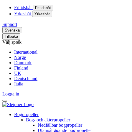
Fritidsbåt
Fritidsbåt
Yrkesbåt
Yrkesbåt
Support
Svenska
Tillbaka
Välj språk
International
Norge
Danmark
Finland
UK
Deutschland
Italia
Logga in
Bogpropeller
Bog- och akterpropeller
Nedfällbar bogpropeller
Utanpåliggande bogpropeller