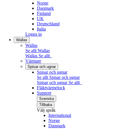
Norge
Danmark
Finland
UK
Deutschland
Italia
Logga in
Wallas
Wallas
Se allt Wallas
Wallas
Se allt
Värmare
Spisar och ugnar
Spisar och ugnar
Se allt Spisar och ugnar
Spisar och ugnar
Se allt
Fläktvärmelock
Support
Svenska
Tillbaka
Välj språk
International
Norge
Danmark