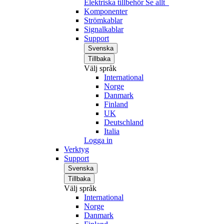
Elektriska tillbehör
Se allt
Komponenter
Strömkablar
Signalkablar
Support
Svenska
Tillbaka
Välj språk
International
Norge
Danmark
Finland
UK
Deutschland
Italia
Logga in
Verktyg
Support
Svenska
Tillbaka
Välj språk
International
Norge
Danmark