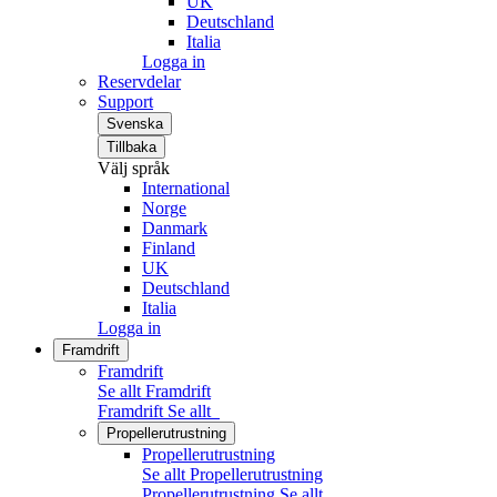
UK
Deutschland
Italia
Logga in
Reservdelar
Support
Svenska
Tillbaka
Välj språk
International
Norge
Danmark
Finland
UK
Deutschland
Italia
Logga in
Framdrift
Framdrift
Se allt Framdrift
Framdrift
Se allt
Propellerutrustning
Propellerutrustning
Se allt Propellerutrustning
Propellerutrustning
Se allt