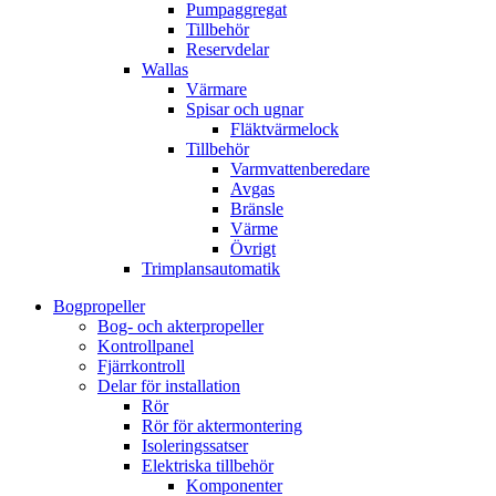
Pumpaggregat
Tillbehör
Reservdelar
Wallas
Värmare
Spisar och ugnar
Fläktvärmelock
Tillbehör
Varmvattenberedare
Avgas
Bränsle
Värme
Övrigt
Trimplansautomatik
Bogpropeller
Bog- och akterpropeller
Kontrollpanel
Fjärrkontroll
Delar för installation
Rör
Rör för aktermontering
Isoleringssatser
Elektriska tillbehör
Komponenter