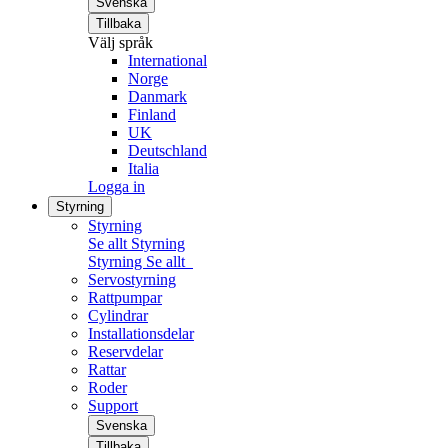
Svenska
Tillbaka
Välj språk
International
Norge
Danmark
Finland
UK
Deutschland
Italia
Logga in
Styrning
Styrning
Se allt Styrning
Styrning
Se allt
Servostyrning
Rattpumpar
Cylindrar
Installationsdelar
Reservdelar
Rattar
Roder
Support
Svenska
Tillbaka