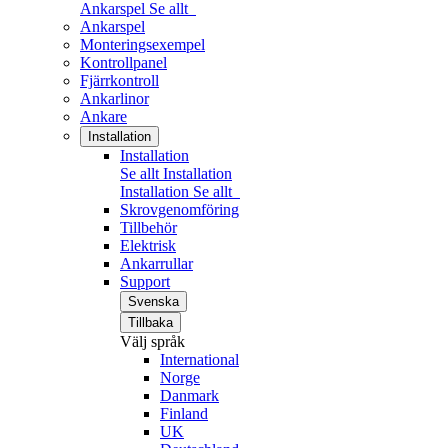
Ankarspel
Se allt
Ankarspel
Monteringsexempel
Kontrollpanel
Fjärrkontroll
Ankarlinor
Ankare
Installation
Installation
Se allt Installation
Installation
Se allt
Skrovgenomföring
Tillbehör
Elektrisk
Ankarrullar
Support
Svenska
Tillbaka
Välj språk
International
Norge
Danmark
Finland
UK