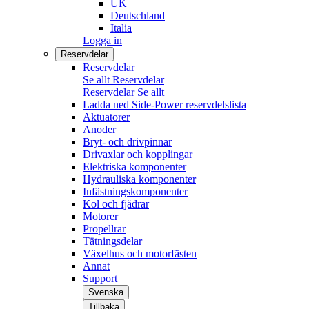
UK
Deutschland
Italia
Logga in
Reservdelar
Reservdelar
Se allt Reservdelar
Reservdelar
Se allt
Ladda ned Side-Power reservdelslista
Aktuatorer
Anoder
Bryt- och drivpinnar
Drivaxlar och kopplingar
Elektriska komponenter
Hydrauliska komponenter
Infästningskomponenter
Kol och fjädrar
Motorer
Propellrar
Tätningsdelar
Växelhus och motorfästen
Annat
Support
Svenska
Tillbaka