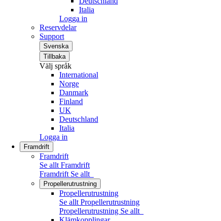
Deutschland
Italia
Logga in
Reservdelar
Support
Svenska
Tillbaka
Välj språk
International
Norge
Danmark
Finland
UK
Deutschland
Italia
Logga in
Framdrift
Framdrift
Se allt Framdrift
Framdrift
Se allt
Propellerutrustning
Propellerutrustning
Se allt Propellerutrustning
Propellerutrustning
Se allt
Klämkopplingar