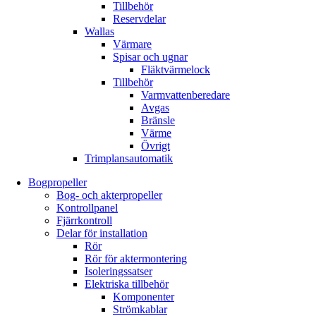
Tillbehör
Reservdelar
Wallas
Värmare
Spisar och ugnar
Fläktvärmelock
Tillbehör
Varmvattenberedare
Avgas
Bränsle
Värme
Övrigt
Trimplansautomatik
Bogpropeller
Bog- och akterpropeller
Kontrollpanel
Fjärrkontroll
Delar för installation
Rör
Rör för aktermontering
Isoleringssatser
Elektriska tillbehör
Komponenter
Strömkablar