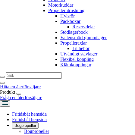
Motorkuddar
Propellerutrustning
Hylsrör
Packboxar
Reservdelar
Stödlagerbock
Vattensmört gummilager
Propelleraxlar
Tillbehör
Utvändigt stävlager
Flexibel koppling
Klämkopplingar
Hitta en återförsäljare
Produkt
Fråga en återförsäljare
Fritidsbåt hemsida
Fritidsbåt hemsida
Bogpropeller
Bogpropeller