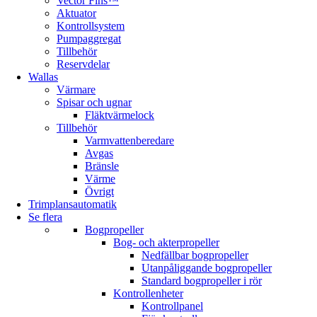
Vector Fins™
Aktuator
Kontrollsystem
Pumpaggregat
Tillbehör
Reservdelar
Wallas
Värmare
Spisar och ugnar
Fläktvärmelock
Tillbehör
Varmvattenberedare
Avgas
Bränsle
Värme
Övrigt
Trimplansautomatik
Se flera
Bogpropeller
Bog- och akterpropeller
Nedfällbar bogpropeller
Utanpåliggande bogpropeller
Standard bogpropeller i rör
Kontrollenheter
Kontrollpanel