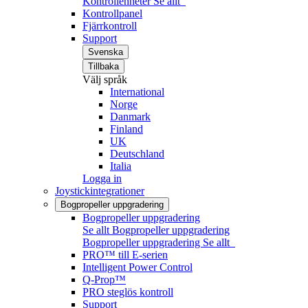
Kontrollenheter
Se allt
Kontrollpanel
Fjärrkontroll
Support
Svenska
Tillbaka
Välj språk
International
Norge
Danmark
Finland
UK
Deutschland
Italia
Logga in
Joystickintegrationer
Bogpropeller uppgradering
Bogpropeller uppgradering
Se allt Bogpropeller uppgradering
Bogpropeller uppgradering
Se allt
PRO™ till E-serien
Intelligent Power Control
Q-Prop™
PRO steglös kontroll
Support