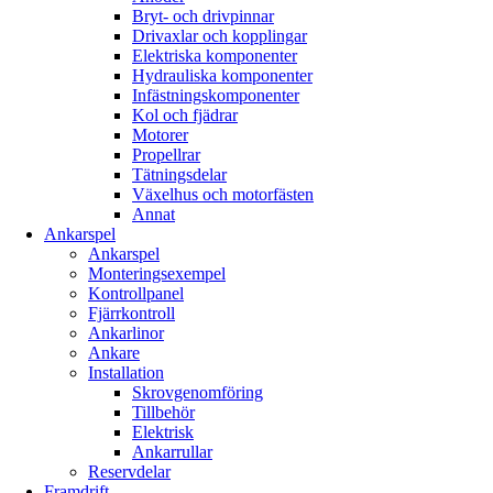
Bryt- och drivpinnar
Drivaxlar och kopplingar
Elektriska komponenter
Hydrauliska komponenter
Infästningskomponenter
Kol och fjädrar
Motorer
Propellrar
Tätningsdelar
Växelhus och motorfästen
Annat
Ankarspel
Ankarspel
Monteringsexempel
Kontrollpanel
Fjärrkontroll
Ankarlinor
Ankare
Installation
Skrovgenomföring
Tillbehör
Elektrisk
Ankarrullar
Reservdelar
Framdrift