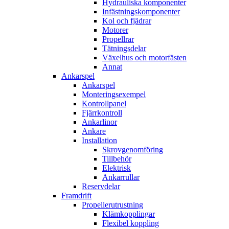
Hydrauliska komponenter
Infästningskomponenter
Kol och fjädrar
Motorer
Propellrar
Tätningsdelar
Växelhus och motorfästen
Annat
Ankarspel
Ankarspel
Monteringsexempel
Kontrollpanel
Fjärrkontroll
Ankarlinor
Ankare
Installation
Skrovgenomföring
Tillbehör
Elektrisk
Ankarrullar
Reservdelar
Framdrift
Propellerutrustning
Klämkopplingar
Flexibel koppling