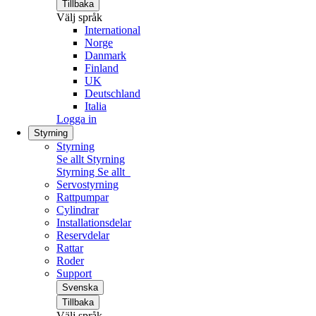
Tillbaka
Välj språk
International
Norge
Danmark
Finland
UK
Deutschland
Italia
Logga in
Styrning
Styrning
Se allt Styrning
Styrning
Se allt
Servostyrning
Rattpumpar
Cylindrar
Installationsdelar
Reservdelar
Rattar
Roder
Support
Svenska
Tillbaka
Välj språk