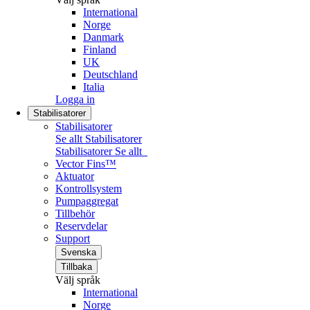
International
Norge
Danmark
Finland
UK
Deutschland
Italia
Logga in
Stabilisatorer
Stabilisatorer
Se allt Stabilisatorer
Stabilisatorer
Se allt
Vector Fins™
Aktuator
Kontrollsystem
Pumpaggregat
Tillbehör
Reservdelar
Support
Svenska
Tillbaka
Välj språk
International
Norge