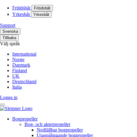
Fritidsbåt
Fritidsbåt
Yrkesbåt
Yrkesbåt
Support
Svenska
Tillbaka
Välj språk
International
Norge
Danmark
Finland
UK
Deutschland
Italia
Logga in
Bogpropeller
Bog- och akterpropeller
Nedfällbar bogpropeller
Utanpåliggande bogpropeller