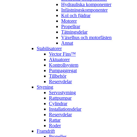
Hydrauliska komponenter
Infästningskomponenter
Kol och fjädrar
Motorer
Propellrar
Tätningsdelar
Växelhus och motorfästen
Annat
Stabilisatorer
Vector Fins™
Aktuatorer
Kontrollsystem
Pumpaggregat
Tillbehör
Reservdelar
Styrning
Servostyrning
Rattpumpar
Cylindrar
Installationsdelar
Reservdelar
Rattar
Roder
Framdrift
Propeller