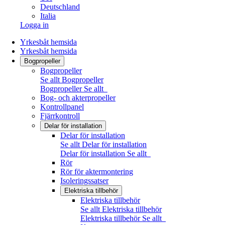
Deutschland
Italia
Logga in
Yrkesbåt hemsida
Yrkesbåt hemsida
Bogpropeller
Bogpropeller
Se allt Bogpropeller
Bogpropeller
Se allt
Bog- och akterpropeller
Kontrollpanel
Fjärrkontroll
Delar för installation
Delar för installation
Se allt Delar för installation
Delar för installation
Se allt
Rör
Rör för aktermontering
Isoleringssatser
Elektriska tillbehör
Elektriska tillbehör
Se allt Elektriska tillbehör
Elektriska tillbehör
Se allt