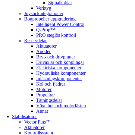
Signalkablar
Verktyg
Joystickintegrationer
Bogpropeller uppgradering
Intelligent Power Control
Q-Prop™
PRO steglös kontroll
Reservdelar
Aktuatorer
Anoder
Bryt- och drivpinnar
Drivaxlar och kopplingar
Elektriska komponenter
Hydrauliska komponenter
Infästningskomponenter
Kol och fjädrar
Motorer
Propellrar
Tätningsdelar
Växelhus och motorfästen
Annat
Stabilisatorer
Vector Fins™
Aktuatorer
Kontrollsystem