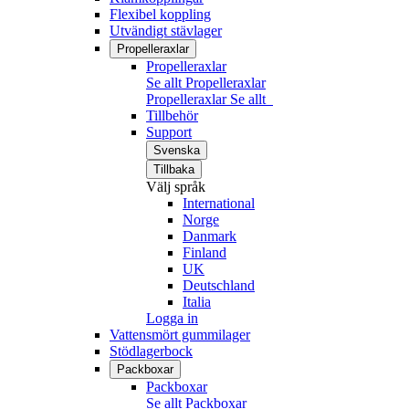
Flexibel koppling
Utvändigt stävlager
Propelleraxlar
Propelleraxlar
Se allt Propelleraxlar
Propelleraxlar
Se allt
Tillbehör
Support
Svenska
Tillbaka
Välj språk
International
Norge
Danmark
Finland
UK
Deutschland
Italia
Logga in
Vattensmört gummilager
Stödlagerbock
Packboxar
Packboxar
Se allt Packboxar