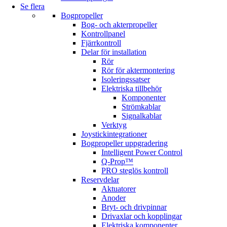
Se flera
Bogpropeller
Bog- och akterpropeller
Kontrollpanel
Fjärrkontroll
Delar för installation
Rör
Rör för aktermontering
Isoleringssatser
Elektriska tillbehör
Komponenter
Strömkablar
Signalkablar
Verktyg
Joystickintegrationer
Bogpropeller uppgradering
Intelligent Power Control
Q-Prop™
PRO steglös kontroll
Reservdelar
Aktuatorer
Anoder
Bryt- och drivpinnar
Drivaxlar och kopplingar
Elektriska komponenter