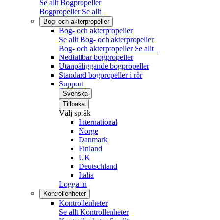
Se allt Bogpropeller
Bogpropeller
Se allt
Bog- och akterpropeller
Bog- och akterpropeller
Se allt Bog- och akterpropeller
Bog- och akterpropeller
Se allt
Nedfällbar bogpropeller
Utanpåliggande bogpropeller
Standard bogpropeller i rör
Support
Svenska
Tillbaka
Välj språk
International
Norge
Danmark
Finland
UK
Deutschland
Italia
Logga in
Kontrollenheter
Kontrollenheter
Se allt Kontrollenheter