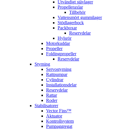
Utvändigt stävlager
Propelleraxlar
Tillbehör
Vattensmört gummilager
Stödlagerbock
Packboxar
Reservdelar
Hylsrör
Motorkuddar
Propeller
Foldingpropeller
Reservdelar
Styrning
Servostyrning
Rattpumpar
Cylindrar
Installationsdelar
Reservdelar
Rattar
Roder
Stabilisatorer
Vector Fins™
Aktuator
Kontrollsystem
Pumpaggregat