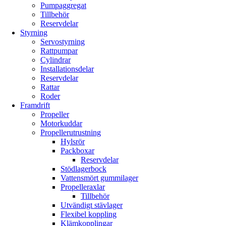
Pumpaggregat
Tillbehör
Reservdelar
Styrning
Servostyrning
Rattpumpar
Cylindrar
Installationsdelar
Reservdelar
Rattar
Roder
Framdrift
Propeller
Motorkuddar
Propellerutrustning
Hylsrör
Packboxar
Reservdelar
Stödlagerbock
Vattensmört gummilager
Propelleraxlar
Tillbehör
Utvändigt stävlager
Flexibel koppling
Klämkopplingar