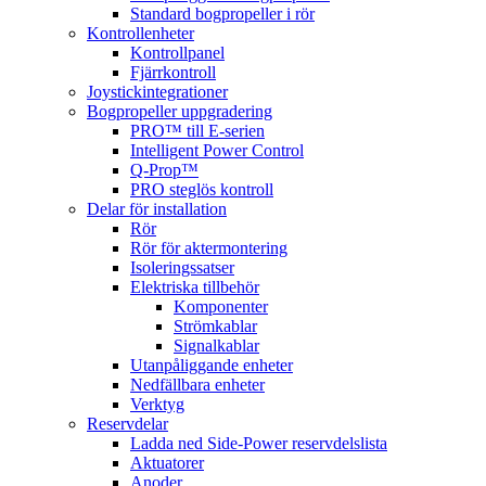
Standard bogpropeller i rör
Kontrollenheter
Kontrollpanel
Fjärrkontroll
Joystickintegrationer
Bogpropeller uppgradering
PRO™ till E-serien
Intelligent Power Control
Q-Prop™
PRO steglös kontroll
Delar för installation
Rör
Rör för aktermontering
Isoleringssatser
Elektriska tillbehör
Komponenter
Strömkablar
Signalkablar
Utanpåliggande enheter
Nedfällbara enheter
Verktyg
Reservdelar
Ladda ned Side-Power reservdelslista
Aktuatorer
Anoder