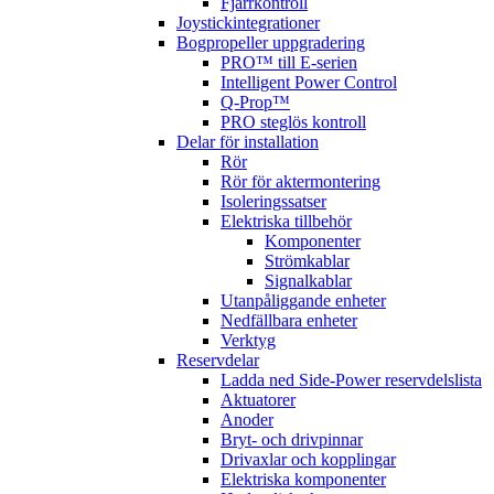
Fjärrkontroll
Joystickintegrationer
Bogpropeller uppgradering
PRO™ till E-serien
Intelligent Power Control
Q-Prop™
PRO steglös kontroll
Delar för installation
Rör
Rör för aktermontering
Isoleringssatser
Elektriska tillbehör
Komponenter
Strömkablar
Signalkablar
Utanpåliggande enheter
Nedfällbara enheter
Verktyg
Reservdelar
Ladda ned Side-Power reservdelslista
Aktuatorer
Anoder
Bryt- och drivpinnar
Drivaxlar och kopplingar
Elektriska komponenter