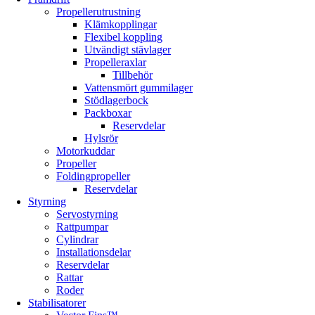
Propellerutrustning
Klämkopplingar
Flexibel koppling
Utvändigt stävlager
Propelleraxlar
Tillbehör
Vattensmört gummilager
Stödlagerbock
Packboxar
Reservdelar
Hylsrör
Motorkuddar
Propeller
Foldingpropeller
Reservdelar
Styrning
Servostyrning
Rattpumpar
Cylindrar
Installationsdelar
Reservdelar
Rattar
Roder
Stabilisatorer