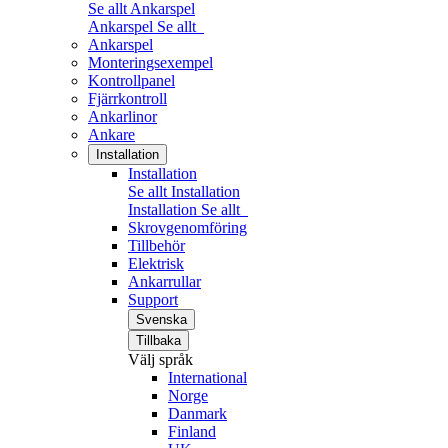
Se allt Ankarspel
Ankarspel
Se allt
Ankarspel
Monteringsexempel
Kontrollpanel
Fjärrkontroll
Ankarlinor
Ankare
Installation
Installation
Se allt Installation
Installation
Se allt
Skrovgenomföring
Tillbehör
Elektrisk
Ankarrullar
Support
Svenska
Tillbaka
Välj språk
International
Norge
Danmark
Finland