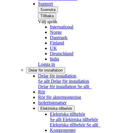
Support
Svenska
Tillbaka
Välj språk
International
Norge
Danmark
Finland
UK
Deutschland
Italia
Logga in
Delar för installation
Delar för installation
Se allt Delar för installation
Delar för installation
Se allt
Rör
Rör för aktermontering
Isoleringssatser
Elektriska tillbehör
Elektriska tillbehör
Se allt Elektriska tillbehör
Elektriska tillbehör
Se allt
Komponenter