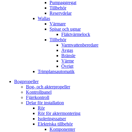
Pumpaggregat
Tillbehör
Reservdelar
Wallas
Värmare
Spisar och ugnar
Fläktvärmelock
Tillbehör
Varmvattenberedare
Avgas
Bränsle
Värme
Övrigt
Trimplansautomatik
Bogpropeller
Bog- och akterpropeller
Kontrollpanel
Fjärrkontroll
Delar för installation
Rör
Rör för aktermontering
Isoleringssatser
Elektriska tillbehör
Komponenter