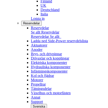
Finland
UK
Deutschland
Italia
Logga in
Reservdelar
Reservdelar
Se allt Reservdelar
Reservdelar
Se allt
Ladda ned Side-Power reservdelslista
Aktuatorer
Anoder
Bryt- och drivpinnar
Drivaxlar och kopplingar
Elektriska komponenter
Hydrauliska komponenter
Infästningskomponenter
Kol och fjädrar
Motorer
Propellrar
Tätningsdelar
Växelhus och motorfästen
Annat
Support
Svenska