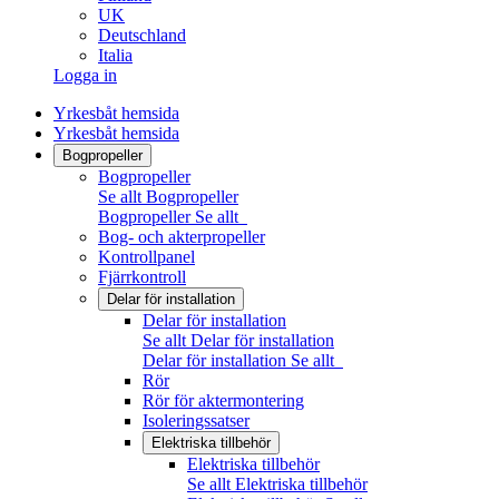
UK
Deutschland
Italia
Logga in
Yrkesbåt hemsida
Yrkesbåt hemsida
Bogpropeller
Bogpropeller
Se allt Bogpropeller
Bogpropeller
Se allt
Bog- och akterpropeller
Kontrollpanel
Fjärrkontroll
Delar för installation
Delar för installation
Se allt Delar för installation
Delar för installation
Se allt
Rör
Rör för aktermontering
Isoleringssatser
Elektriska tillbehör
Elektriska tillbehör
Se allt Elektriska tillbehör