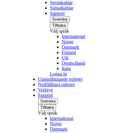
Strömkablar
Signalkablar
Support
Svenska
Tillbaka
Välj språk
International
Norge
Danmark
Finland
UK
Deutschland
Italia
Logga in
Utanpåliggande enheter
Nedfällbara enheter
Verktyg
Support
Svenska
Tillbaka
Välj språk
International
Norge
Danmark