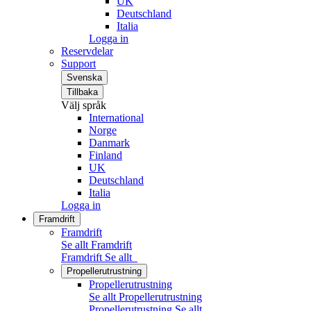
UK
Deutschland
Italia
Logga in
Reservdelar
Support
Svenska
Tillbaka
Välj språk
International
Norge
Danmark
Finland
UK
Deutschland
Italia
Logga in
Framdrift
Framdrift
Se allt Framdrift
Framdrift
Se allt
Propellerutrustning
Propellerutrustning
Se allt Propellerutrustning
Propellerutrustning
Se allt