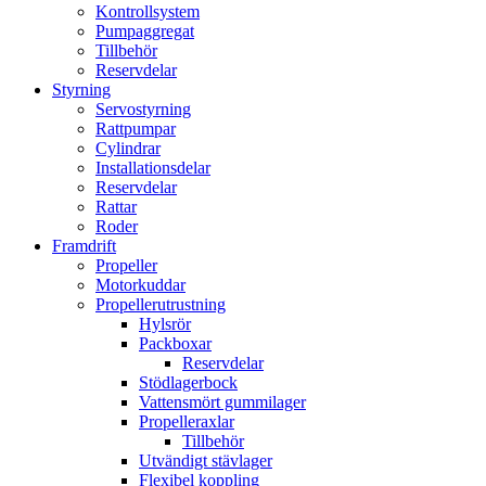
Kontrollsystem
Pumpaggregat
Tillbehör
Reservdelar
Styrning
Servostyrning
Rattpumpar
Cylindrar
Installationsdelar
Reservdelar
Rattar
Roder
Framdrift
Propeller
Motorkuddar
Propellerutrustning
Hylsrör
Packboxar
Reservdelar
Stödlagerbock
Vattensmört gummilager
Propelleraxlar
Tillbehör
Utvändigt stävlager
Flexibel koppling