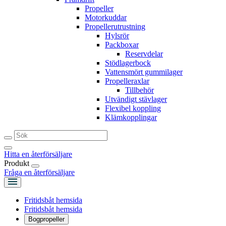
Propeller
Motorkuddar
Propellerutrustning
Hylsrör
Packboxar
Reservdelar
Stödlagerbock
Vattensmört gummilager
Propelleraxlar
Tillbehör
Utvändigt stävlager
Flexibel koppling
Klämkopplingar
Hitta en återförsäljare
Produkt
Fråga en återförsäljare
Fritidsbåt hemsida
Fritidsbåt hemsida
Bogpropeller