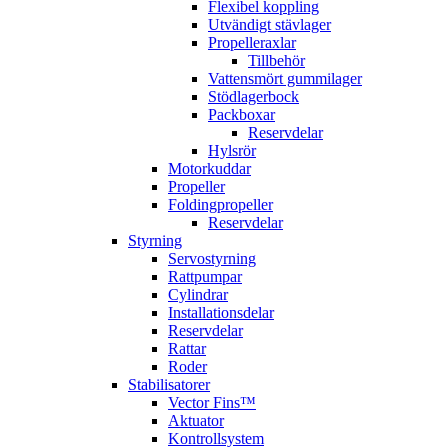
Flexibel koppling
Utvändigt stävlager
Propelleraxlar
Tillbehör
Vattensmört gummilager
Stödlagerbock
Packboxar
Reservdelar
Hylsrör
Motorkuddar
Propeller
Foldingpropeller
Reservdelar
Styrning
Servostyrning
Rattpumpar
Cylindrar
Installationsdelar
Reservdelar
Rattar
Roder
Stabilisatorer
Vector Fins™
Aktuator
Kontrollsystem