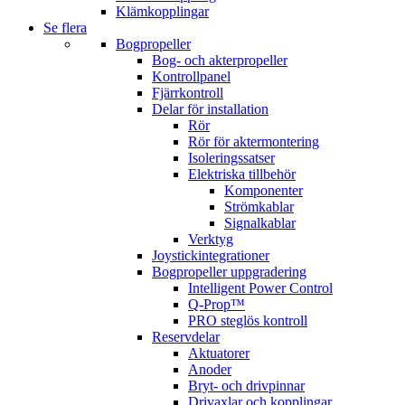
Klämkopplingar
Se flera
Bogpropeller
Bog- och akterpropeller
Kontrollpanel
Fjärrkontroll
Delar för installation
Rör
Rör för aktermontering
Isoleringssatser
Elektriska tillbehör
Komponenter
Strömkablar
Signalkablar
Verktyg
Joystickintegrationer
Bogpropeller uppgradering
Intelligent Power Control
Q-Prop™
PRO steglös kontroll
Reservdelar
Aktuatorer
Anoder
Bryt- och drivpinnar
Drivaxlar och kopplingar