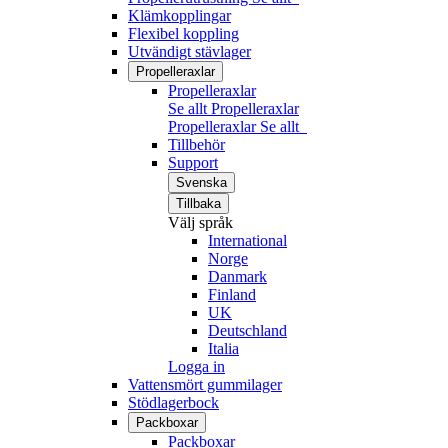
Klämkopplingar
Flexibel koppling
Utvändigt stävlager
Propelleraxlar
Propelleraxlar
Se allt Propelleraxlar
Propelleraxlar
Se allt
Tillbehör
Support
Svenska
Tillbaka
Välj språk
International
Norge
Danmark
Finland
UK
Deutschland
Italia
Logga in
Vattensmört gummilager
Stödlagerbock
Packboxar
Packboxar