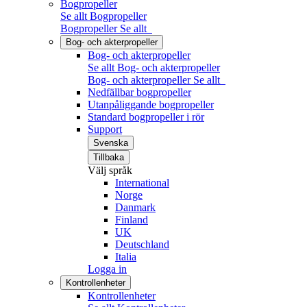
Bogpropeller
Se allt Bogpropeller
Bogpropeller
Se allt
Bog- och akterpropeller
Bog- och akterpropeller
Se allt Bog- och akterpropeller
Bog- och akterpropeller
Se allt
Nedfällbar bogpropeller
Utanpåliggande bogpropeller
Standard bogpropeller i rör
Support
Svenska
Tillbaka
Välj språk
International
Norge
Danmark
Finland
UK
Deutschland
Italia
Logga in
Kontrollenheter
Kontrollenheter