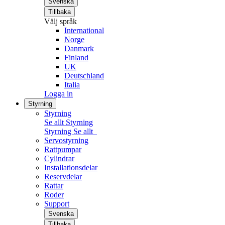
Svenska
Tillbaka
Välj språk
International
Norge
Danmark
Finland
UK
Deutschland
Italia
Logga in
Styrning
Styrning
Se allt Styrning
Styrning
Se allt
Servostyrning
Rattpumpar
Cylindrar
Installationsdelar
Reservdelar
Rattar
Roder
Support
Svenska
Tillbaka