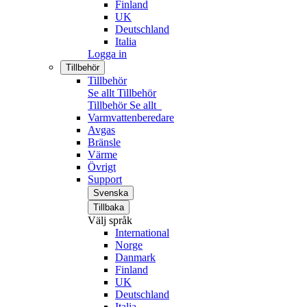
Finland
UK
Deutschland
Italia
Logga in
Tillbehör
Tillbehör
Se allt Tillbehör
Tillbehör
Se allt
Varmvattenberedare
Avgas
Bränsle
Värme
Övrigt
Support
Svenska
Tillbaka
Välj språk
International
Norge
Danmark
Finland
UK
Deutschland
Italia