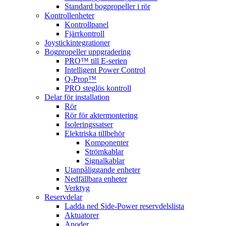
Standard bogpropeller i rör
Kontrollenheter
Kontrollpanel
Fjärrkontroll
Joystickintegrationer
Bogpropeller uppgradering
PRO™ till E-serien
Intelligent Power Control
Q-Prop™
PRO steglös kontroll
Delar för installation
Rör
Rör för aktermontering
Isoleringssatser
Elektriska tillbehör
Komponenter
Strömkablar
Signalkablar
Utanpåliggande enheter
Nedfällbara enheter
Verktyg
Reservdelar
Ladda ned Side-Power reservdelslista
Aktuatorer
Anoder