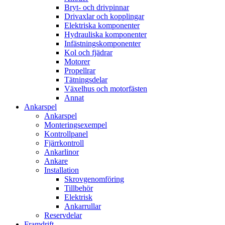
Bryt- och drivpinnar
Drivaxlar och kopplingar
Elektriska komponenter
Hydrauliska komponenter
Infästningskomponenter
Kol och fjädrar
Motorer
Propellrar
Tätningsdelar
Växelhus och motorfästen
Annat
Ankarspel
Ankarspel
Monteringsexempel
Kontrollpanel
Fjärrkontroll
Ankarlinor
Ankare
Installation
Skrovgenomföring
Tillbehör
Elektrisk
Ankarrullar
Reservdelar
Framdrift