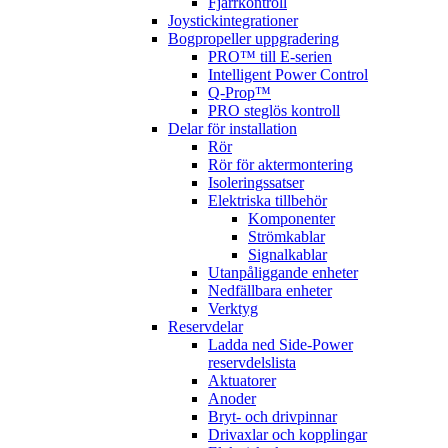
Fjärrkontroll
Joystickintegrationer
Bogpropeller uppgradering
PRO™ till E-serien
Intelligent Power Control
Q-Prop™
PRO steglös kontroll
Delar för installation
Rör
Rör för aktermontering
Isoleringssatser
Elektriska tillbehör
Komponenter
Strömkablar
Signalkablar
Utanpåliggande enheter
Nedfällbara enheter
Verktyg
Reservdelar
Ladda ned Side-Power
reservdelslista
Aktuatorer
Anoder
Bryt- och drivpinnar
Drivaxlar och kopplingar