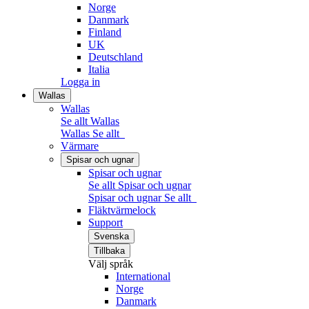
Norge
Danmark
Finland
UK
Deutschland
Italia
Logga in
Wallas
Wallas
Se allt Wallas
Wallas
Se allt
Värmare
Spisar och ugnar
Spisar och ugnar
Se allt Spisar och ugnar
Spisar och ugnar
Se allt
Fläktvärmelock
Support
Svenska
Tillbaka
Välj språk
International
Norge
Danmark