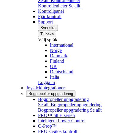
Se allt Kontrollenheter
Kontrollenheter
Se allt
Kontrollpanel
Fjärrkontroll
Support
Svenska
Tillbaka
Välj språk
International
Norge
Danmark
Finland
UK
Deutschland
Italia
Logga in
Joystickintegrationer
Bogpropeller uppgradering
Bogpropeller uppgradering
Se allt Bogpropeller uppgradering
Bogpropeller uppgradering
Se allt
PRO™ till E-serien
Intelligent Power Control
Q-Prop™
PRO steglös kontroll