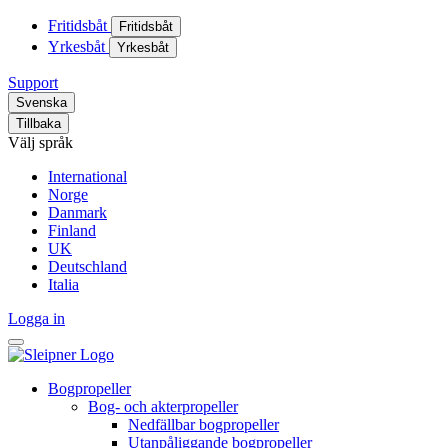
Fritidsbåt
Fritidsbåt
Yrkesbåt
Yrkesbåt
Support
Svenska
Tillbaka
Välj språk
International
Norge
Danmark
Finland
UK
Deutschland
Italia
Logga in
Bogpropeller
Bog- och akterpropeller
Nedfällbar bogpropeller
Utanpåliggande bogpropeller