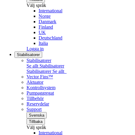
Välj språk
International
Norge
Danmark
Finland
UK
Deutschland
Italia
Logga in
Stabilisatorer
Stabilisatorer
Se allt Stabilisatorer
Stabilisatorer
Se allt
Vector Fins™
Aktuator
Kontrollsystem
Pumpaggregat
Tillbehör
Reservdelar
Support
Svenska
Tillbaka
Välj språk
International