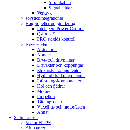
Strömkablar
Signalkablar
Verktyg
Joystickintegrationer
Bogpropeller uppgradering
Intelligent Power Control
Q-Prop™
PRO steglös kontroll
Reservdelar
Aktuatorer
Anoder
Bryt- och drivpinnar
Drivaxlar och kopplingar
Elektriska komponenter
Hydrauliska komponenter
Infästningskomponenter
Kol och fjädrar
Motorer
Propellrar
Tätningsdelar
Växelhus och motorfästen
Annat
Stabilisatorer
Vector Fins™
Aktuatorer