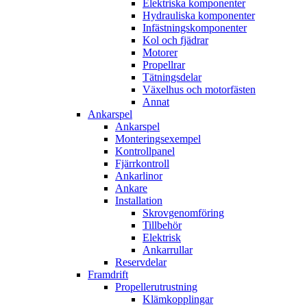
Elektriska komponenter
Hydrauliska komponenter
Infästningskomponenter
Kol och fjädrar
Motorer
Propellrar
Tätningsdelar
Växelhus och motorfästen
Annat
Ankarspel
Ankarspel
Monteringsexempel
Kontrollpanel
Fjärrkontroll
Ankarlinor
Ankare
Installation
Skrovgenomföring
Tillbehör
Elektrisk
Ankarrullar
Reservdelar
Framdrift
Propellerutrustning
Klämkopplingar