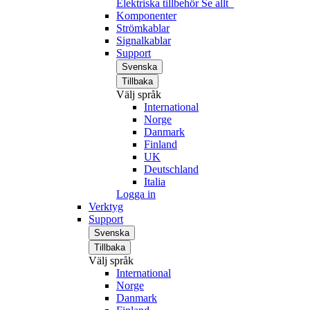
Elektriska tillbehör
Se allt
Komponenter
Strömkablar
Signalkablar
Support
Svenska
Tillbaka
Välj språk
International
Norge
Danmark
Finland
UK
Deutschland
Italia
Logga in
Verktyg
Support
Svenska
Tillbaka
Välj språk
International
Norge
Danmark