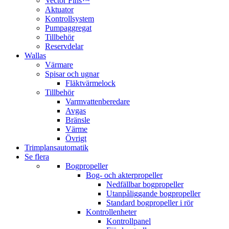
Vector Fins™
Aktuator
Kontrollsystem
Pumpaggregat
Tillbehör
Reservdelar
Wallas
Värmare
Spisar och ugnar
Fläktvärmelock
Tillbehör
Varmvattenberedare
Avgas
Bränsle
Värme
Övrigt
Trimplansautomatik
Se flera
Bogpropeller
Bog- och akterpropeller
Nedfällbar bogpropeller
Utanpåliggande bogpropeller
Standard bogpropeller i rör
Kontrollenheter
Kontrollpanel