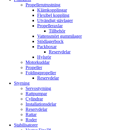
Propellerutrustning
Klämkopplingar
Flexibel koppling
Utvändigt stävlager
Propelleraxlar
Tillbehör
Vattensmört gummilager
Stödlagerbock
Packboxar
Reservdelar
Hylsrör
Motorkuddar
Propeller
Foldingpropeller
Reservdelar
Styrning
Servostyrning
Rattpumpar
Cylindrar
Installationsdelar
Reservdelar
Rattar
Roder
Stabilisatorer