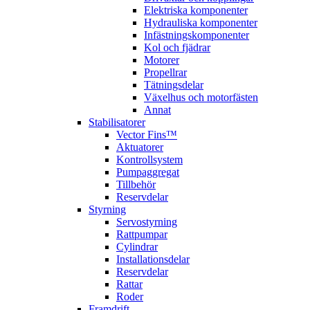
Elektriska komponenter
Hydrauliska komponenter
Infästningskomponenter
Kol och fjädrar
Motorer
Propellrar
Tätningsdelar
Växelhus och motorfästen
Annat
Stabilisatorer
Vector Fins™
Aktuatorer
Kontrollsystem
Pumpaggregat
Tillbehör
Reservdelar
Styrning
Servostyrning
Rattpumpar
Cylindrar
Installationsdelar
Reservdelar
Rattar
Roder
Framdrift