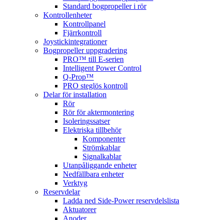
Standard bogpropeller i rör
Kontrollenheter
Kontrollpanel
Fjärrkontroll
Joystickintegrationer
Bogpropeller uppgradering
PRO™ till E-serien
Intelligent Power Control
Q-Prop™
PRO steglös kontroll
Delar för installation
Rör
Rör för aktermontering
Isoleringssatser
Elektriska tillbehör
Komponenter
Strömkablar
Signalkablar
Utanpåliggande enheter
Nedfällbara enheter
Verktyg
Reservdelar
Ladda ned Side-Power reservdelslista
Aktuatorer
Anoder