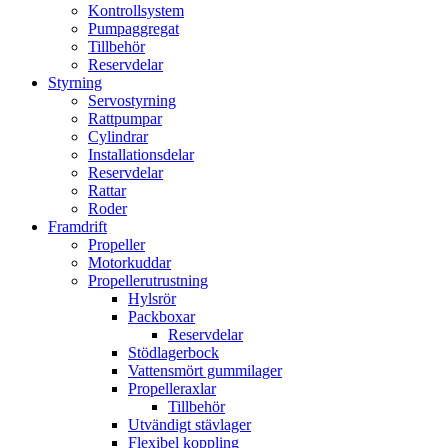
Kontrollsystem
Pumpaggregat
Tillbehör
Reservdelar
Styrning
Servostyrning
Rattpumpar
Cylindrar
Installationsdelar
Reservdelar
Rattar
Roder
Framdrift
Propeller
Motorkuddar
Propellerutrustning
Hylsrör
Packboxar
Reservdelar
Stödlagerbock
Vattensmört gummilager
Propelleraxlar
Tillbehör
Utvändigt stävlager
Flexibel koppling