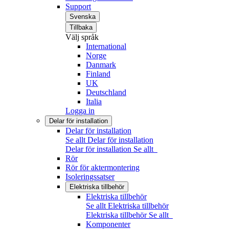
Support
Svenska
Tillbaka
Välj språk
International
Norge
Danmark
Finland
UK
Deutschland
Italia
Logga in
Delar för installation
Delar för installation
Se allt Delar för installation
Delar för installation
Se allt
Rör
Rör för aktermontering
Isoleringssatser
Elektriska tillbehör
Elektriska tillbehör
Se allt Elektriska tillbehör
Elektriska tillbehör
Se allt
Komponenter