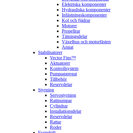
Elektriska komponenter
Hydrauliska komponenter
Infästningskomponenter
Kol och fjädrar
Motorer
Propellrar
Tätningsdelar
Växelhus och motorfästen
Annat
Stabilisatorer
Vector Fins™
Aktuatorer
Kontrollsystem
Pumpaggregat
Tillbehör
Reservdelar
Styrning
Servostyrning
Rattpumpar
Cylindrar
Installationsdelar
Reservdelar
Rattar
Roder
Framdrift