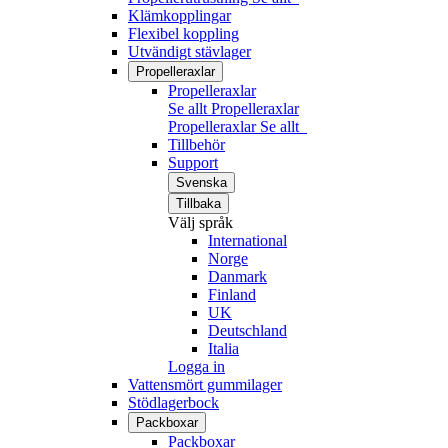
Klämkopplingar
Flexibel koppling
Utvändigt stävlager
Propelleraxlar
Propelleraxlar
Se allt Propelleraxlar
Propelleraxlar
Se allt
Tillbehör
Support
Svenska
Tillbaka
Välj språk
International
Norge
Danmark
Finland
UK
Deutschland
Italia
Logga in
Vattensmört gummilager
Stödlagerbock
Packboxar
Packboxar