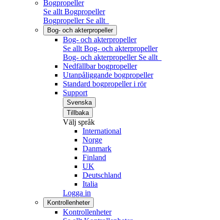
Bogpropeller
Se allt Bogpropeller
Bogpropeller
Se allt
Bog- och akterpropeller
Bog- och akterpropeller
Se allt Bog- och akterpropeller
Bog- och akterpropeller
Se allt
Nedfällbar bogpropeller
Utanpåliggande bogpropeller
Standard bogpropeller i rör
Support
Svenska
Tillbaka
Välj språk
International
Norge
Danmark
Finland
UK
Deutschland
Italia
Logga in
Kontrollenheter
Kontrollenheter