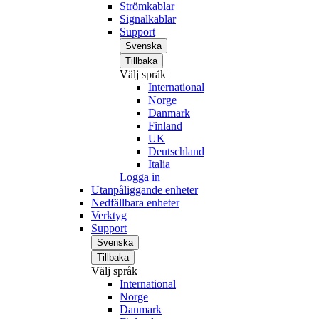
Strömkablar
Signalkablar
Support
Svenska
Tillbaka
Välj språk
International
Norge
Danmark
Finland
UK
Deutschland
Italia
Logga in
Utanpåliggande enheter
Nedfällbara enheter
Verktyg
Support
Svenska
Tillbaka
Välj språk
International
Norge
Danmark