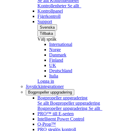
Se allt Kontrollenheter
Kontrollenheter
Se allt
Kontrollpanel
Fjärrkontroll
Support
Svenska
Tillbaka
Välj språk
International
Norge
Danmark
Finland
UK
Deutschland
Italia
Logga in
Joystickintegrationer
Bogpropeller uppgradering
Bogpropeller uppgradering
Se allt Bogpropeller uppgradering
Bogpropeller uppgradering
Se allt
PRO™ till E-serien
Intelligent Power Control
Q-Prop™
PRO steglös kontroll