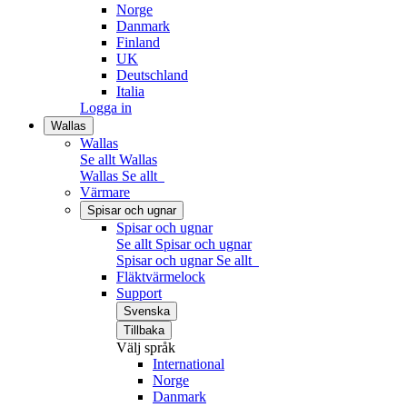
Norge
Danmark
Finland
UK
Deutschland
Italia
Logga in
Wallas
Wallas
Se allt Wallas
Wallas
Se allt
Värmare
Spisar och ugnar
Spisar och ugnar
Se allt Spisar och ugnar
Spisar och ugnar
Se allt
Fläktvärmelock
Support
Svenska
Tillbaka
Välj språk
International
Norge
Danmark