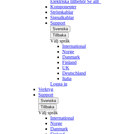
Elektriska tillbehör
Se allt
Komponenter
Strömkablar
Signalkablar
Support
Svenska
Tillbaka
Välj språk
International
Norge
Danmark
Finland
UK
Deutschland
Italia
Logga in
Verktyg
Support
Svenska
Tillbaka
Välj språk
International
Norge
Danmark