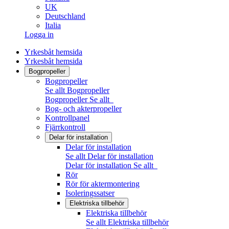
UK
Deutschland
Italia
Logga in
Yrkesbåt hemsida
Yrkesbåt hemsida
Bogpropeller
Bogpropeller
Se allt Bogpropeller
Bogpropeller
Se allt
Bog- och akterpropeller
Kontrollpanel
Fjärrkontroll
Delar för installation
Delar för installation
Se allt Delar för installation
Delar för installation
Se allt
Rör
Rör för aktermontering
Isoleringssatser
Elektriska tillbehör
Elektriska tillbehör
Se allt Elektriska tillbehör