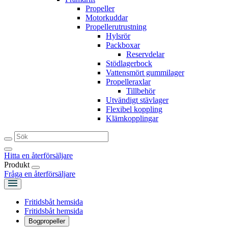
Propeller
Motorkuddar
Propellerutrustning
Hylsrör
Packboxar
Reservdelar
Stödlagerbock
Vattensmört gummilager
Propelleraxlar
Tillbehör
Utvändigt stävlager
Flexibel koppling
Klämkopplingar
Hitta en återförsäljare
Produkt
Fråga en återförsäljare
Fritidsbåt hemsida
Fritidsbåt hemsida
Bogpropeller