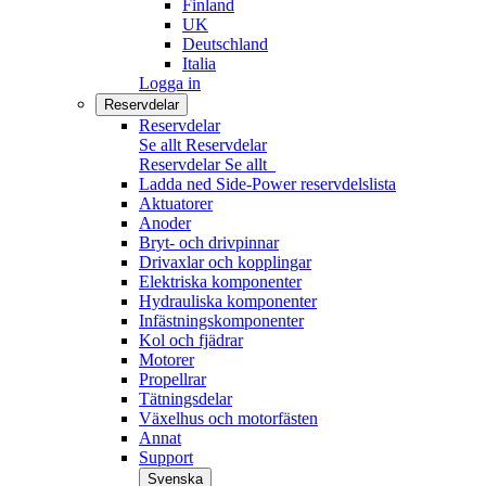
Finland
UK
Deutschland
Italia
Logga in
Reservdelar
Reservdelar
Se allt Reservdelar
Reservdelar
Se allt
Ladda ned Side-Power reservdelslista
Aktuatorer
Anoder
Bryt- och drivpinnar
Drivaxlar och kopplingar
Elektriska komponenter
Hydrauliska komponenter
Infästningskomponenter
Kol och fjädrar
Motorer
Propellrar
Tätningsdelar
Växelhus och motorfästen
Annat
Support
Svenska