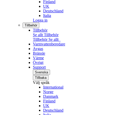
Finland
UK
Deutschland
Italia
Logga in
Tillbehör
Tillbehör
Se allt Tillbehör
Tillbehör
Se allt
Varmvattenberedare
Avgas
Bränsle
Värme
Övrigt
Support
Svenska
Tillbaka
Välj språk
International
Norge
Danmark
Finland
UK
Deutschland
Italia