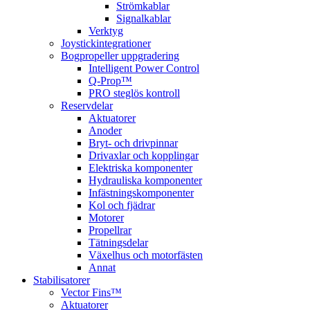
Strömkablar
Signalkablar
Verktyg
Joystickintegrationer
Bogpropeller uppgradering
Intelligent Power Control
Q-Prop™
PRO steglös kontroll
Reservdelar
Aktuatorer
Anoder
Bryt- och drivpinnar
Drivaxlar och kopplingar
Elektriska komponenter
Hydrauliska komponenter
Infästningskomponenter
Kol och fjädrar
Motorer
Propellrar
Tätningsdelar
Växelhus och motorfästen
Annat
Stabilisatorer
Vector Fins™
Aktuatorer