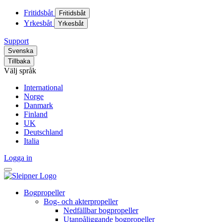
Fritidsbåt
Fritidsbåt
Yrkesbåt
Yrkesbåt
Support
Svenska
Tillbaka
Välj språk
International
Norge
Danmark
Finland
UK
Deutschland
Italia
Logga in
Bogpropeller
Bog- och akterpropeller
Nedfällbar bogpropeller
Utanpåliggande bogpropeller