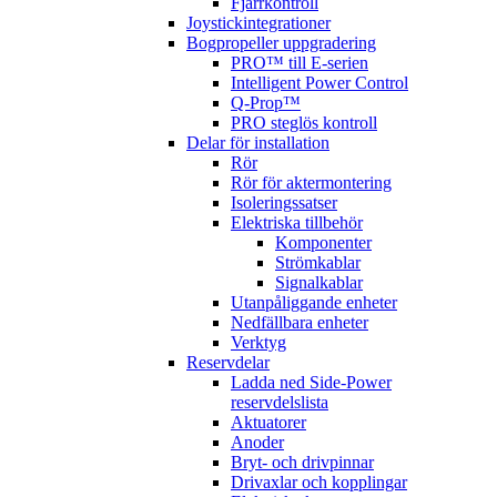
Fjärrkontroll
Joystickintegrationer
Bogpropeller uppgradering
PRO™ till E-serien
Intelligent Power Control
Q-Prop™
PRO steglös kontroll
Delar för installation
Rör
Rör för aktermontering
Isoleringssatser
Elektriska tillbehör
Komponenter
Strömkablar
Signalkablar
Utanpåliggande enheter
Nedfällbara enheter
Verktyg
Reservdelar
Ladda ned Side-Power
reservdelslista
Aktuatorer
Anoder
Bryt- och drivpinnar
Drivaxlar och kopplingar