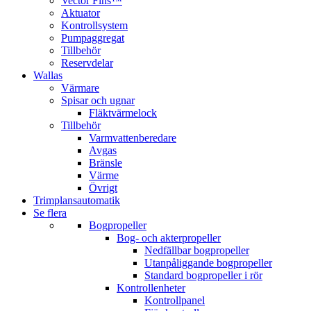
Vector Fins™
Aktuator
Kontrollsystem
Pumpaggregat
Tillbehör
Reservdelar
Wallas
Värmare
Spisar och ugnar
Fläktvärmelock
Tillbehör
Varmvattenberedare
Avgas
Bränsle
Värme
Övrigt
Trimplansautomatik
Se flera
Bogpropeller
Bog- och akterpropeller
Nedfällbar bogpropeller
Utanpåliggande bogpropeller
Standard bogpropeller i rör
Kontrollenheter
Kontrollpanel