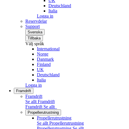
UK
Deutschland
Italia
Logga in
Reservdelar
Support
Svenska
Tillbaka
Välj språk
International
Norge
Danmark
Finland
UK
Deutschland
Italia
Logga in
Framdrift
Framdrift
Se allt Framdrift
Framdrift
Se allt
Propellerutrustning
Propellerutrustning
Se allt Propellerutrustning
Propellerutrustning
Se allt