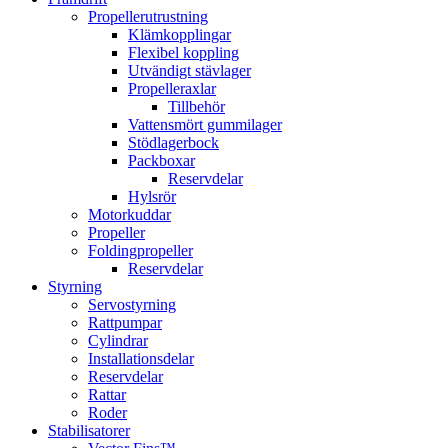
Propellerutrustning
Klämkopplingar
Flexibel koppling
Utvändigt stävlager
Propelleraxlar
Tillbehör
Vattensmört gummilager
Stödlagerbock
Packboxar
Reservdelar
Hylsrör
Motorkuddar
Propeller
Foldingpropeller
Reservdelar
Styrning
Servostyrning
Rattpumpar
Cylindrar
Installationsdelar
Reservdelar
Rattar
Roder
Stabilisatorer