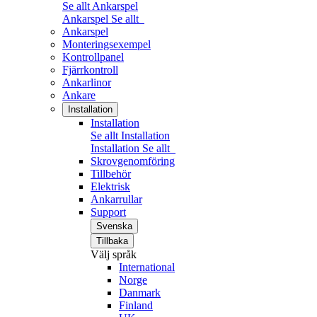
Se allt Ankarspel
Ankarspel
Se allt
Ankarspel
Monteringsexempel
Kontrollpanel
Fjärrkontroll
Ankarlinor
Ankare
Installation
Installation
Se allt Installation
Installation
Se allt
Skrovgenomföring
Tillbehör
Elektrisk
Ankarrullar
Support
Svenska
Tillbaka
Välj språk
International
Norge
Danmark
Finland