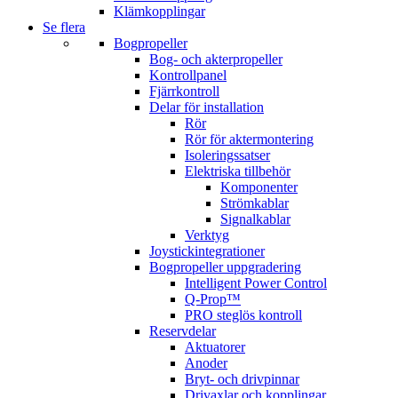
Klämkopplingar
Se flera
Bogpropeller
Bog- och akterpropeller
Kontrollpanel
Fjärrkontroll
Delar för installation
Rör
Rör för aktermontering
Isoleringssatser
Elektriska tillbehör
Komponenter
Strömkablar
Signalkablar
Verktyg
Joystickintegrationer
Bogpropeller uppgradering
Intelligent Power Control
Q-Prop™
PRO steglös kontroll
Reservdelar
Aktuatorer
Anoder
Bryt- och drivpinnar
Drivaxlar och kopplingar