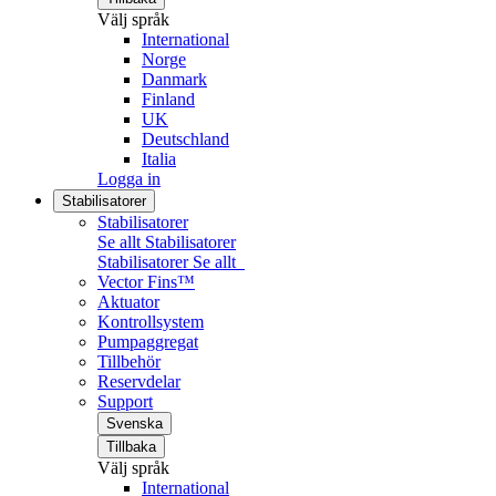
Välj språk
International
Norge
Danmark
Finland
UK
Deutschland
Italia
Logga in
Stabilisatorer
Stabilisatorer
Se allt Stabilisatorer
Stabilisatorer
Se allt
Vector Fins™
Aktuator
Kontrollsystem
Pumpaggregat
Tillbehör
Reservdelar
Support
Svenska
Tillbaka
Välj språk
International