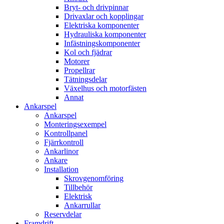
Bryt- och drivpinnar
Drivaxlar och kopplingar
Elektriska komponenter
Hydrauliska komponenter
Infästningskomponenter
Kol och fjädrar
Motorer
Propellrar
Tätningsdelar
Växelhus och motorfästen
Annat
Ankarspel
Ankarspel
Monteringsexempel
Kontrollpanel
Fjärrkontroll
Ankarlinor
Ankare
Installation
Skrovgenomföring
Tillbehör
Elektrisk
Ankarrullar
Reservdelar
Framdrift