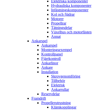
Elektriska komponenter
Hydrauliska komponenter
Infästningskomponenter
Kol och fjädrar
Motorer
Propellrar
Tätningsdelar
Växelhus och motorfästen
Annat
Ankarspel
Ankarspel
Monteringsexempel
Kontrollpanel
Fjärrkontroll
Ankarlinor
Ankare
Installation
Skrovgenomföring
Tillbehör
Elektrisk
Ankarrullar
Reservdelar
Framdrift
Propellerutrustning
Klämkopplingar