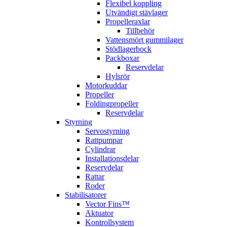
Flexibel koppling
Utvändigt stävlager
Propelleraxlar
Tillbehör
Vattensmört gummilager
Stödlagerbock
Packboxar
Reservdelar
Hylsrör
Motorkuddar
Propeller
Foldingpropeller
Reservdelar
Styrning
Servostyrning
Rattpumpar
Cylindrar
Installationsdelar
Reservdelar
Rattar
Roder
Stabilisatorer
Vector Fins™
Aktuator
Kontrollsystem