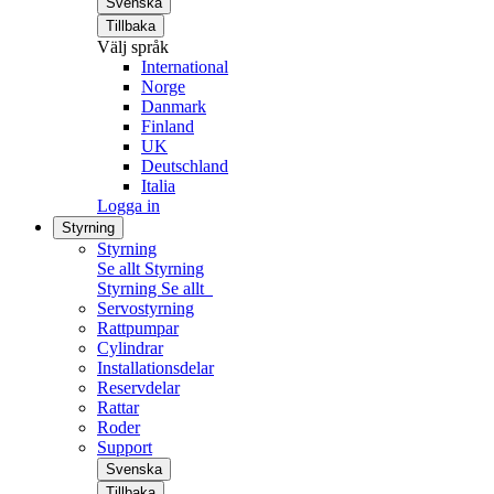
Svenska
Tillbaka
Välj språk
International
Norge
Danmark
Finland
UK
Deutschland
Italia
Logga in
Styrning
Styrning
Se allt Styrning
Styrning
Se allt
Servostyrning
Rattpumpar
Cylindrar
Installationsdelar
Reservdelar
Rattar
Roder
Support
Svenska
Tillbaka