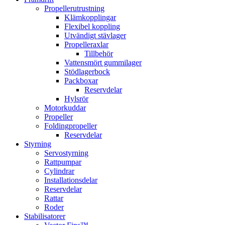
Propellerutrustning
Klämkopplingar
Flexibel koppling
Utvändigt stävlager
Propelleraxlar
Tillbehör
Vattensmört gummilager
Stödlagerbock
Packboxar
Reservdelar
Hylsrör
Motorkuddar
Propeller
Foldingpropeller
Reservdelar
Styrning
Servostyrning
Rattpumpar
Cylindrar
Installationsdelar
Reservdelar
Rattar
Roder
Stabilisatorer