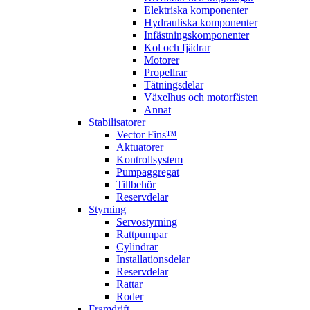
Elektriska komponenter
Hydrauliska komponenter
Infästningskomponenter
Kol och fjädrar
Motorer
Propellrar
Tätningsdelar
Växelhus och motorfästen
Annat
Stabilisatorer
Vector Fins™
Aktuatorer
Kontrollsystem
Pumpaggregat
Tillbehör
Reservdelar
Styrning
Servostyrning
Rattpumpar
Cylindrar
Installationsdelar
Reservdelar
Rattar
Roder
Framdrift