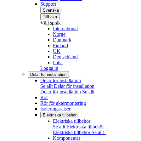
Support
Svenska
Tillbaka
Välj språk
International
Norge
Danmark
Finland
UK
Deutschland
Italia
Logga in
Delar för installation
Delar för installation
Se allt Delar för installation
Delar för installation
Se allt
Rör
Rör för aktermontering
Isoleringssatser
Elektriska tillbehör
Elektriska tillbehör
Se allt Elektriska tillbehör
Elektriska tillbehör
Se allt
Komponenter