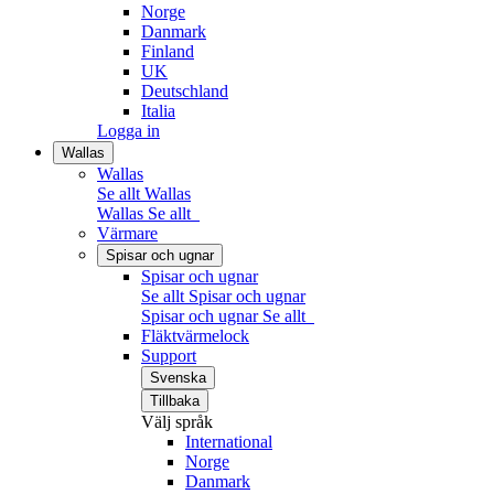
Norge
Danmark
Finland
UK
Deutschland
Italia
Logga in
Wallas
Wallas
Se allt Wallas
Wallas
Se allt
Värmare
Spisar och ugnar
Spisar och ugnar
Se allt Spisar och ugnar
Spisar och ugnar
Se allt
Fläktvärmelock
Support
Svenska
Tillbaka
Välj språk
International
Norge
Danmark