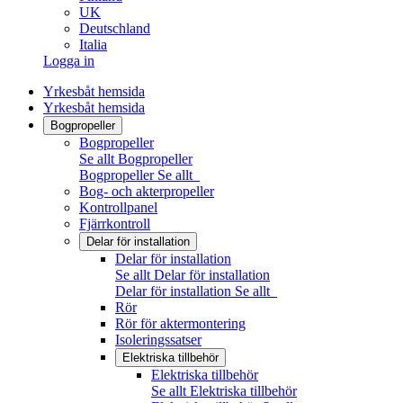
UK
Deutschland
Italia
Logga in
Yrkesbåt hemsida
Yrkesbåt hemsida
Bogpropeller
Bogpropeller
Se allt Bogpropeller
Bogpropeller
Se allt
Bog- och akterpropeller
Kontrollpanel
Fjärrkontroll
Delar för installation
Delar för installation
Se allt Delar för installation
Delar för installation
Se allt
Rör
Rör för aktermontering
Isoleringssatser
Elektriska tillbehör
Elektriska tillbehör
Se allt Elektriska tillbehör