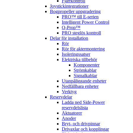
Fjärrkontroll
Joystickintegrationer
Bogpropeller uppgradering
PRO™ till E-serien
Intelligent Power Control
Q-Prop™
PRO steglös kontroll
Delar för installation
Rör
Rör för aktermontering
Isoleringssatser
Elektriska tillbehör
Komponenter
Strömkablar
Signalkablar
Utanpåliggande enheter
Nedfällbara enheter
Verktyg
Reservdelar
Ladda ned Side-Power
reservdelslista
Aktuatorer
Anoder
Bryt- och drivpinnar
Drivaxlar och kopplingar