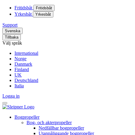
Fritidsbåt
Fritidsbåt
Yrkesbåt
Yrkesbåt
Support
Svenska
Tillbaka
Välj språk
International
Norge
Danmark
Finland
UK
Deutschland
Italia
Logga in
Bogpropeller
Bog- och akterpropeller
Nedfällbar bogpropeller
Utanpåliggande bogpropeller