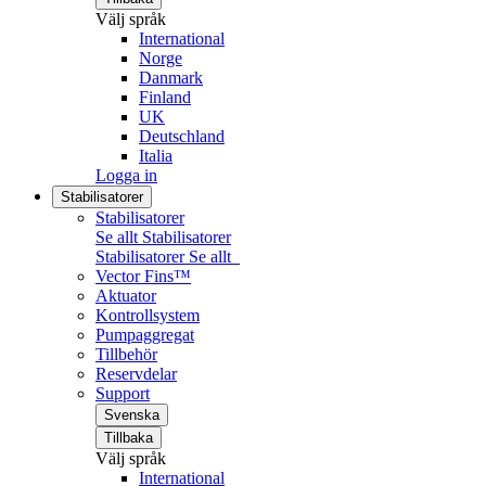
Välj språk
International
Norge
Danmark
Finland
UK
Deutschland
Italia
Logga in
Stabilisatorer
Stabilisatorer
Se allt Stabilisatorer
Stabilisatorer
Se allt
Vector Fins™
Aktuator
Kontrollsystem
Pumpaggregat
Tillbehör
Reservdelar
Support
Svenska
Tillbaka
Välj språk
International