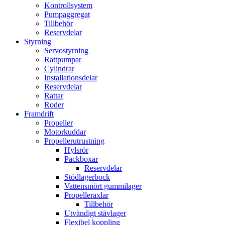
Kontrollsystem
Pumpaggregat
Tillbehör
Reservdelar
Styrning
Servostyrning
Rattpumpar
Cylindrar
Installationsdelar
Reservdelar
Rattar
Roder
Framdrift
Propeller
Motorkuddar
Propellerutrustning
Hylsrör
Packboxar
Reservdelar
Stödlagerbock
Vattensmört gummilager
Propelleraxlar
Tillbehör
Utvändigt stävlager
Flexibel koppling