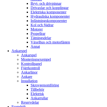
Bryt- och drivpinnar
Drivaxlar och kopplingar
Elektriska komponenter
Hydrauliska komponenter
Infästningskomponenter
Kol och fjädrar
Motorer
Propellrar
Tätningsdelar
Växelhus och motorfästen
Annat
Ankarspel
Ankarspel
Monteringsexempel
Kontrollpanel
Fjärrkontroll
Ankarlinor
Ankare
Installation
Skrovgenomföring
Tillbehör
Elektrisk
Ankarrullar
Reservdelar
Framdrift