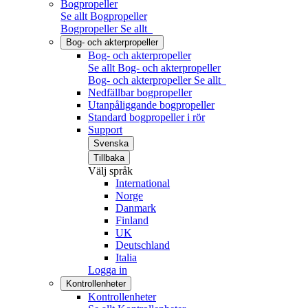
Bogpropeller
Se allt Bogpropeller
Bogpropeller
Se allt
Bog- och akterpropeller
Bog- och akterpropeller
Se allt Bog- och akterpropeller
Bog- och akterpropeller
Se allt
Nedfällbar bogpropeller
Utanpåliggande bogpropeller
Standard bogpropeller i rör
Support
Svenska
Tillbaka
Välj språk
International
Norge
Danmark
Finland
UK
Deutschland
Italia
Logga in
Kontrollenheter
Kontrollenheter