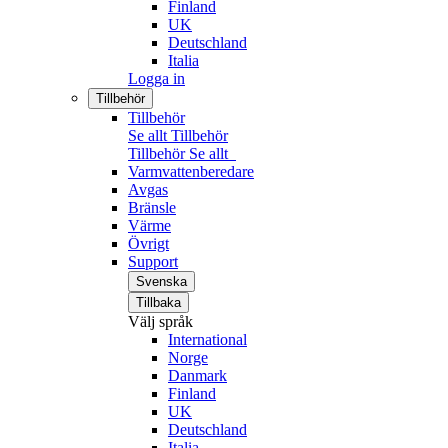
Finland
UK
Deutschland
Italia
Logga in
Tillbehör
Tillbehör
Se allt Tillbehör
Tillbehör
Se allt
Varmvattenberedare
Avgas
Bränsle
Värme
Övrigt
Support
Svenska
Tillbaka
Välj språk
International
Norge
Danmark
Finland
UK
Deutschland
Italia