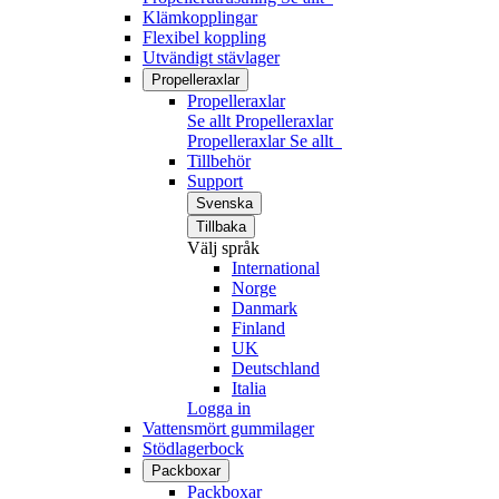
Klämkopplingar
Flexibel koppling
Utvändigt stävlager
Propelleraxlar
Propelleraxlar
Se allt Propelleraxlar
Propelleraxlar
Se allt
Tillbehör
Support
Svenska
Tillbaka
Välj språk
International
Norge
Danmark
Finland
UK
Deutschland
Italia
Logga in
Vattensmört gummilager
Stödlagerbock
Packboxar
Packboxar