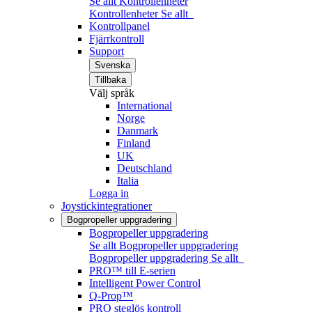
Se allt Kontrollenheter
Kontrollenheter
Se allt
Kontrollpanel
Fjärrkontroll
Support
Svenska
Tillbaka
Välj språk
International
Norge
Danmark
Finland
UK
Deutschland
Italia
Logga in
Joystickintegrationer
Bogpropeller uppgradering
Bogpropeller uppgradering
Se allt Bogpropeller uppgradering
Bogpropeller uppgradering
Se allt
PRO™ till E-serien
Intelligent Power Control
Q-Prop™
PRO steglös kontroll