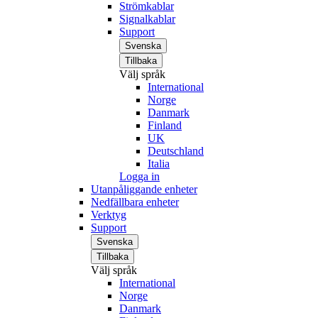
Strömkablar
Signalkablar
Support
Svenska
Tillbaka
Välj språk
International
Norge
Danmark
Finland
UK
Deutschland
Italia
Logga in
Utanpåliggande enheter
Nedfällbara enheter
Verktyg
Support
Svenska
Tillbaka
Välj språk
International
Norge
Danmark