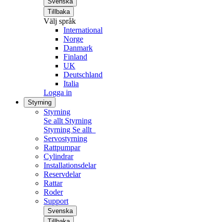
Svenska
Tillbaka
Välj språk
International
Norge
Danmark
Finland
UK
Deutschland
Italia
Logga in
Styrning
Styrning
Se allt Styrning
Styrning
Se allt
Servostyrning
Rattpumpar
Cylindrar
Installationsdelar
Reservdelar
Rattar
Roder
Support
Svenska
Tillbaka