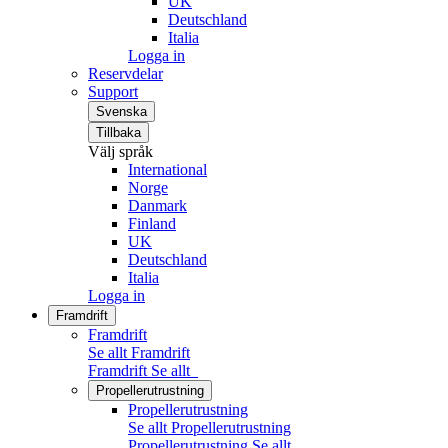
UK
Deutschland
Italia
Logga in
Reservdelar
Support
Svenska
Tillbaka
Välj språk
International
Norge
Danmark
Finland
UK
Deutschland
Italia
Logga in
Framdrift
Framdrift
Se allt Framdrift
Framdrift
Se allt
Propellerutrustning
Propellerutrustning
Se allt Propellerutrustning
Propellerutrustning
Se allt