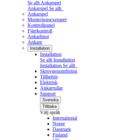
Se allt Ankarspel
Ankarspel
Se allt
Ankarspel
Monteringsexempel
Kontrollpanel
Fjärrkontroll
Ankarlinor
Ankare
Installation
Installation
Se allt Installation
Installation
Se allt
Skrovgenomföring
Tillbehör
Elektrisk
Ankarrullar
Support
Svenska
Tillbaka
Välj språk
International
Norge
Danmark
Finland