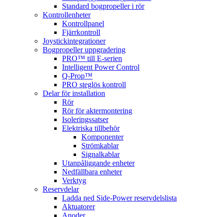
Standard bogpropeller i rör
Kontrollenheter
Kontrollpanel
Fjärrkontroll
Joystickintegrationer
Bogpropeller uppgradering
PRO™ till E-serien
Intelligent Power Control
Q-Prop™
PRO steglös kontroll
Delar för installation
Rör
Rör för aktermontering
Isoleringssatser
Elektriska tillbehör
Komponenter
Strömkablar
Signalkablar
Utanpåliggande enheter
Nedfällbara enheter
Verktyg
Reservdelar
Ladda ned Side-Power reservdelslista
Aktuatorer
Anoder