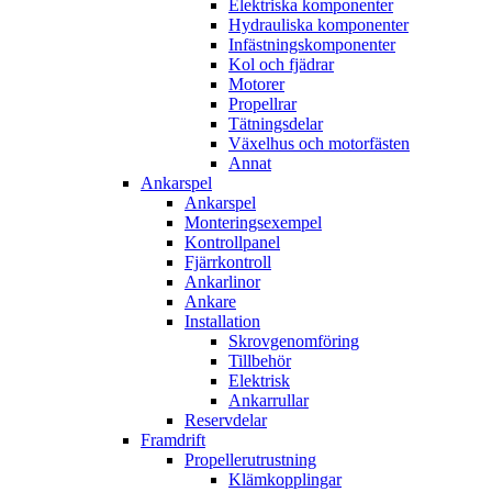
Elektriska komponenter
Hydrauliska komponenter
Infästningskomponenter
Kol och fjädrar
Motorer
Propellrar
Tätningsdelar
Växelhus och motorfästen
Annat
Ankarspel
Ankarspel
Monteringsexempel
Kontrollpanel
Fjärrkontroll
Ankarlinor
Ankare
Installation
Skrovgenomföring
Tillbehör
Elektrisk
Ankarrullar
Reservdelar
Framdrift
Propellerutrustning
Klämkopplingar