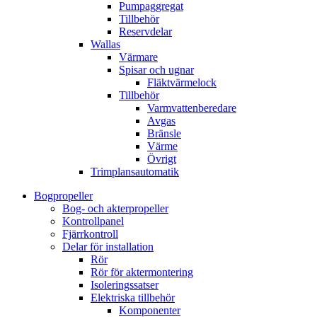
Pumpaggregat
Tillbehör
Reservdelar
Wallas
Värmare
Spisar och ugnar
Fläktvärmelock
Tillbehör
Varmvattenberedare
Avgas
Bränsle
Värme
Övrigt
Trimplansautomatik
Bogpropeller
Bog- och akterpropeller
Kontrollpanel
Fjärrkontroll
Delar för installation
Rör
Rör för aktermontering
Isoleringssatser
Elektriska tillbehör
Komponenter