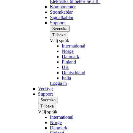
Elektriska tillbehör
Se allt
Komponenter
Strömkablar
Signalkablar
Support
Svenska
Tillbaka
Välj språk
International
Norge
Danmark
Finland
UK
Deutschland
Italia
Logga in
Verktyg
Support
Svenska
Tillbaka
Välj språk
International
Norge
Danmark