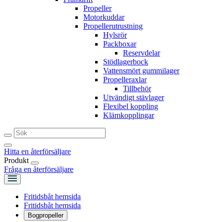
Propeller
Motorkuddar
Propellerutrustning
Hylsrör
Packboxar
Reservdelar
Stödlagerbock
Vattensmört gummilager
Propelleraxlar
Tillbehör
Utvändigt stävlager
Flexibel koppling
Klämkopplingar
Hitta en återförsäljare
Produkt
Fråga en återförsäljare
Fritidsbåt hemsida
Fritidsbåt hemsida
Bogpropeller