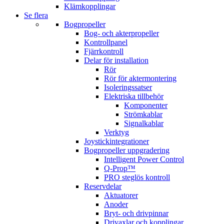
Klämkopplingar
Se flera
Bogpropeller
Bog- och akterpropeller
Kontrollpanel
Fjärrkontroll
Delar för installation
Rör
Rör för aktermontering
Isoleringssatser
Elektriska tillbehör
Komponenter
Strömkablar
Signalkablar
Verktyg
Joystickintegrationer
Bogpropeller uppgradering
Intelligent Power Control
Q-Prop™
PRO steglös kontroll
Reservdelar
Aktuatorer
Anoder
Bryt- och drivpinnar
Drivaxlar och kopplingar