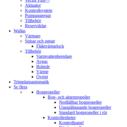
Vector Fins™
Aktuator
Kontrollsystem
Pumpaggregat
Tillbehör
Reservdelar
Wallas
Värmare
Spisar och ugnar
Fläktvärmelock
Tillbehör
Varmvattenberedare
Avgas
Bränsle
Värme
Övrigt
Trimplansautomatik
Se flera
Bogpropeller
Bog- och akterpropeller
Nedfällbar bogpropeller
Utanpåliggande bogpropeller
Standard bogpropeller i rör
Kontrollenheter
Kontrollpanel