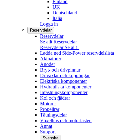
Finland
UK
Deutschland
Italia
Logga in
Reservdelar
Reservdelar
Se allt Reservdelar
Reservdelar
Se allt
Ladda ned Side-Power reservdelslista
Aktuatorer
Anoder
Bryt- och drivpinnar
Drivaxlar och kopplingar
Elektriska komponenter
Hydrauliska komponenter
Infästningskomponenter
Kol och fjädrar
Motorer
Propellrar
Tätningsdelar
Växelhus och motorfästen
Annat
Support
Svenska