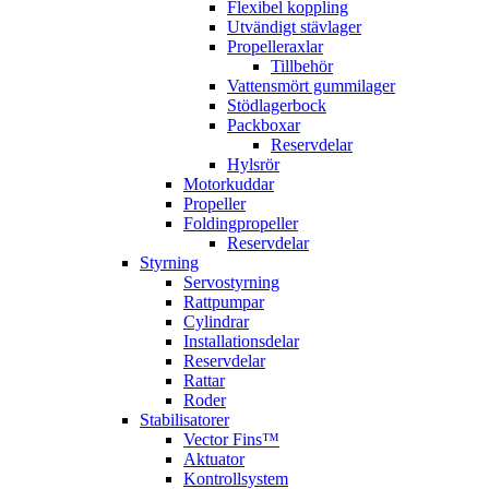
Flexibel koppling
Utvändigt stävlager
Propelleraxlar
Tillbehör
Vattensmört gummilager
Stödlagerbock
Packboxar
Reservdelar
Hylsrör
Motorkuddar
Propeller
Foldingpropeller
Reservdelar
Styrning
Servostyrning
Rattpumpar
Cylindrar
Installationsdelar
Reservdelar
Rattar
Roder
Stabilisatorer
Vector Fins™
Aktuator
Kontrollsystem