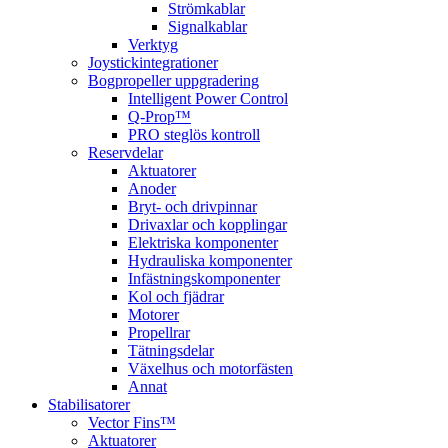
Strömkablar
Signalkablar
Verktyg
Joystickintegrationer
Bogpropeller uppgradering
Intelligent Power Control
Q-Prop™
PRO steglös kontroll
Reservdelar
Aktuatorer
Anoder
Bryt- och drivpinnar
Drivaxlar och kopplingar
Elektriska komponenter
Hydrauliska komponenter
Infästningskomponenter
Kol och fjädrar
Motorer
Propellrar
Tätningsdelar
Växelhus och motorfästen
Annat
Stabilisatorer
Vector Fins™
Aktuatorer